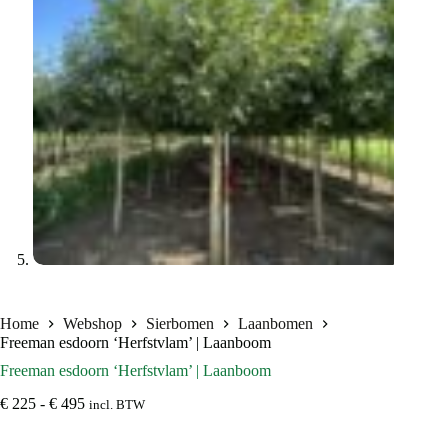
Home
Webshop
Sierbomen
Laanbomen
Freeman esdoorn ‘Herfstvlam’ | Laanboom
Freeman esdoorn ‘Herfstvlam’ | Laanboom
Prijsklasse:
€
225
-
€
495
incl. BTW
€ 225
tot