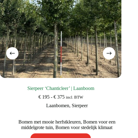
Sierpeer ‘Chanticleer’ | Laanboom
Prijsklasse:
€
195
-
€
375
incl. BTW
€ 195
Laanbomen
,
Sierpeer
tot
€ 375
Bomen met mooie herfstkleuren
,
Bomen voor een
middelgrote tuin
,
Bomen voor stedelijk klimaat
Dit