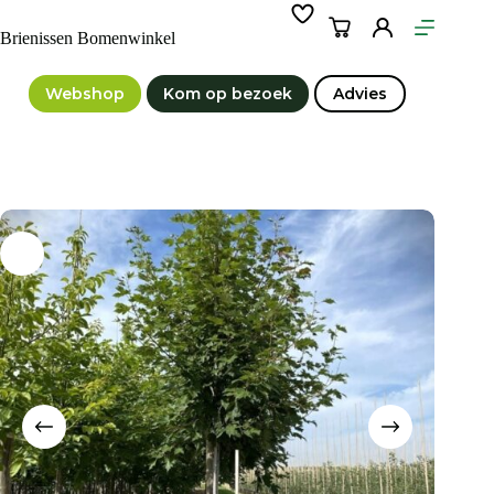
Ga
naar
Winkelwagen
Brienissen Bomenwinkel
de
inhoud
Webshop
Kom op bezoek
Advies