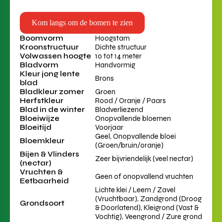
Kom langs om de bomen te zien
Boomvorm
Hoogstam
Kroonstructuur
Dichte structuur
Volwassen hoogte
10 tot 14 meter
Bladvorm
Handvormig
Kleur jong lente
Brons
blad
Bladkleur zomer
Groen
Herfstkleur
Rood / Oranje / Paars
Blad in de winter
Bladverliezend
Bloeiwijze
Onopvallende bloemen
Bloeitijd
Voorjaar
Geel, Onopvallende bloei
Bloemkleur
(Groen/bruin/oranje)
Bijen & Vlinders
Zeer bijvriendelijk (veel nectar)
(nectar)
Vruchten &
Geen of onopvallend vruchten
Eetbaarheid
Lichte klei / Leem / Zavel
(Vruchtbaar), Zandgrond (Droog
Grondsoort
& Doorlatend), Kleigrond (Vast &
Vochtig), Veengrond / Zure grond