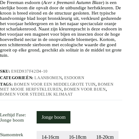
De Freeman esdoorn (
€ 495
Acer x freemanii Autumn Blaze
) is een
sierlijke boom die opvalt door de uitbundige herfstkleuren. De
kroon is breed eirond en de structuur gesloten. Het typische
handvormige blad loopt bronskleurig uit, verkleurd gedurende
het voorjaar heldergroen en in het najaar spectaculair oranje
tot scharlakenrood. Naast zijn kleurenpracht is deze esdoorn in
het voorjaar een magneet voor bijen en insecten door de hoge
hoeveelheid nectar in de onopvallende bloemetjes. Kortom,
een schitterende sierboom met ecologische waarde die goed
groeit op elke grond, geschikt als solitair in de middel tot grote
tuin.
SKU:
E9ED937F42D4-10
CATEGORIEËN:
LAANBOMEN
,
ESDOORN
TAGS:
BOMEN VOOR EEN MIDDELGROTE TUIN
,
BOMEN
MET MOOIE HERFSTKLEUREN
,
BOMEN VOOR BIJEN
,
BOMEN VOOR STEDELIJK KLIMAAT
Leeftijd Fase
:
Jonge boom
Jonge boom
Stamomtrek
14-16cm
16-18cm
18-20cm