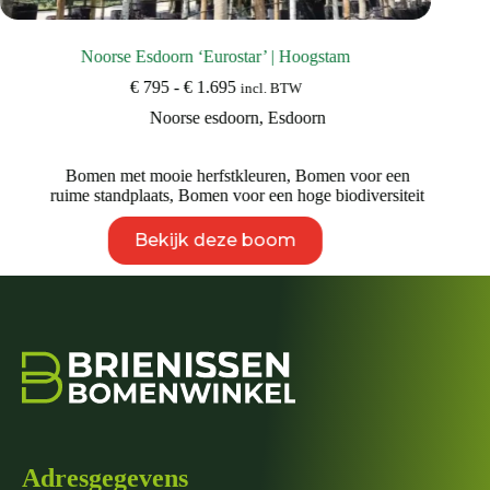
Noorse Esdoorn ‘Eurostar’ | Hoogstam
Prijsklasse:
€
795
-
€
1.695
incl. BTW
€ 795
Noorse esdoorn
,
Esdoorn
tot
€ 1.695
Bomen met mooie herfstkleuren
,
Bomen voor een
ruime standplaats
,
Bomen voor een hoge biodiversiteit
Dit
Bekijk deze boom
product
heeft
meerdere
variaties.
Deze
optie
kan
gekozen
worden
op
de
productpagina
Adresgegevens