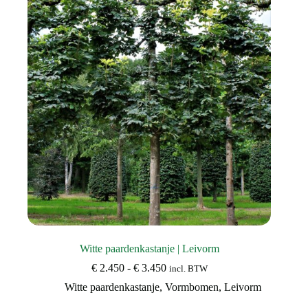
optie
kan
gekozen
worden
op
de
productpagina
Witte paardenkastanje | Leivorm
Prijsklasse:
€
2.450
-
€
3.450
incl. BTW
€ 2.450
Witte paardenkastanje
,
Vormbomen
,
Leivorm
tot
€ 3.450