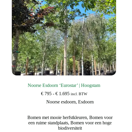
Noorse Esdoorn ‘Eurostar’ | Hoogstam
Prijsklasse:
€
795
-
€
1.695
incl. BTW
€ 795
Noorse esdoorn
,
Esdoorn
tot
€ 1.695
Bomen met mooie herfstkleuren
,
Bomen voor
een ruime standplaats
,
Bomen voor een hoge
biodiversiteit