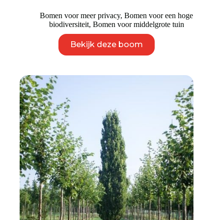
€ 1.495
Bomen voor meer privacy
,
Bomen voor een hoge
biodiversiteit
,
Bomen voor middelgrote tuin
Dit
Bekijk deze boom
product
heeft
meerdere
variaties.
Deze
optie
kan
gekozen
worden
op
de
productpagina