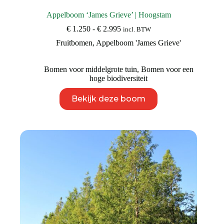
Appelboom ‘James Grieve’ | Hoogstam
Prijsklasse:
€
1.250
-
€
2.995
incl. BTW
€ 1.250
Fruitbomen
,
Appelboom 'James Grieve'
tot
€ 2.995
Bomen voor middelgrote tuin
,
Bomen voor een
hoge biodiversiteit
Dit
Bekijk deze boom
product
heeft
meerdere
variaties.
Deze
optie
kan
gekozen
worden
op
de
productpagina