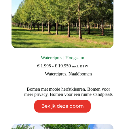
Watercipres | Hoogstam
Prijsklasse:
€
1.995
-
€
19.950
incl. BTW
€ 1.995
Watercipres
,
Naaldbomen
tot
€ 19.950
Bomen met mooie herfstkleuren
,
Bomen voor
meer privacy
,
Bomen voor een ruime standplaats
Dit
Bekijk deze boom
product
heeft
meerdere
variaties.
Deze