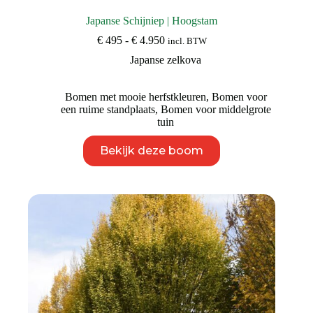
Japanse Schijniep | Hoogstam
Prijsklasse:
€
495
-
€
4.950
incl. BTW
€ 495
Japanse zelkova
tot
€ 4.950
Bomen met mooie herfstkleuren
,
Bomen voor
een ruime standplaats
,
Bomen voor middelgrote
tuin
Dit
Bekijk deze boom
product
heeft
meerdere
variaties.
Deze
optie
kan
gekozen
worden
op
de
productpagina