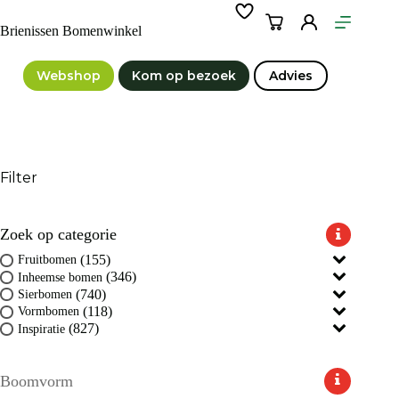
Ga
naar
Winkelwagen
Brienissen Bomenwinkel
de
inhoud
Webshop
Kom op bezoek
Advies
Filter
Zoek op categorie
(155)
Fruitbomen
(346)
Inheemse bomen
(740)
Sierbomen
(118)
Vormbomen
(827)
Inspiratie
Boomvorm