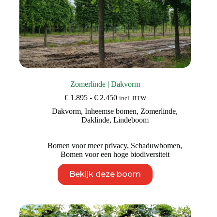
Zomerlinde | Dakvorm
Prijsklasse:
€
1.895
-
€
2.450
incl. BTW
€ 1.895
Dakvorm
,
Inheemse bomen
,
Zomerlinde
,
tot
Daklinde
,
Lindeboom
€ 2.450
Bomen voor meer privacy
,
Schaduwbomen
,
Bomen voor een hoge biodiversiteit
Dit
Bekijk deze boom
product
heeft
meerdere
variaties.
Deze