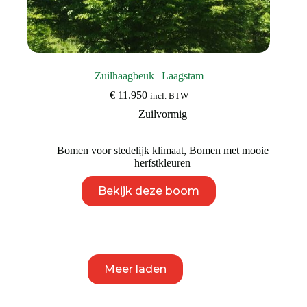
Zuilhaagbeuk | Laagstam
€
11.950
incl. BTW
Zuilvormig
Bomen voor stedelijk klimaat
,
Bomen met mooie
herfstkleuren
Dit
Bekijk deze boom
product
heeft
meerdere
variaties.
Deze
optie
kan
Meer laden
gekozen
worden
op