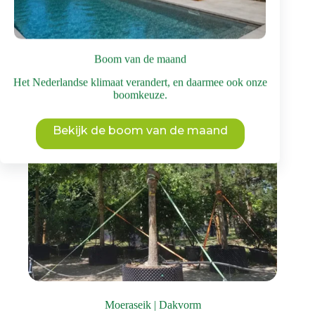
heeft
meerdere
variaties.
Deze
optie
Boom van de maand
kan
gekozen
Het Nederlandse klimaat verandert, en daarmee ook onze
worden
boomkeuze.
op
de
productpagina
Bekijk de boom van de maand
Moeraseik | Dakvorm