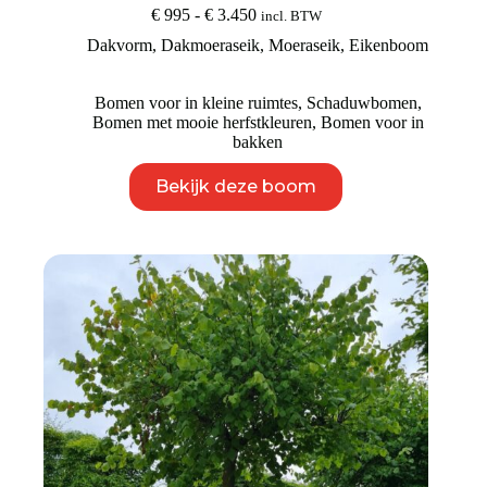
Prijsklasse:
€
995
-
€
3.450
incl. BTW
€ 995
Dakvorm
,
Dakmoeraseik
,
Moeraseik
,
Eikenboom
tot
€ 3.450
Bomen voor in kleine ruimtes
,
Schaduwbomen
,
Bomen met mooie herfstkleuren
,
Bomen voor in
bakken
Dit
Bekijk deze boom
product
heeft
meerdere
variaties.
Deze
optie
kan
gekozen
worden
op
de
productpagina