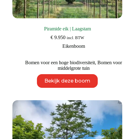
Piramide eik | Laagstam
€
9.950
incl. BTW
Eikenboom
Bomen voor een hoge biodiversiteit
,
Bomen voor
middelgrote tuin
Dit
Bekijk deze boom
product
heeft
meerdere
variaties.
Deze
optie
kan
gekozen
worden
op
de