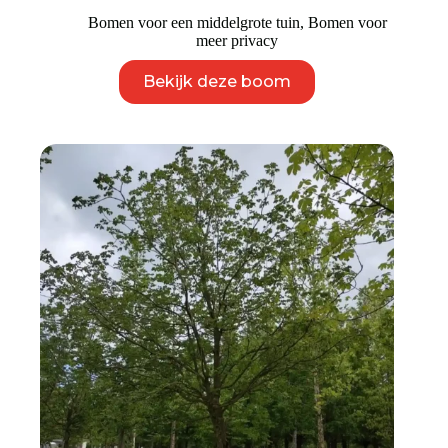
Bomen voor een middelgrote tuin
,
Bomen voor
meer privacy
Dit
Bekijk deze boom
product
heeft
meerdere
variaties.
Deze
optie
kan
gekozen
worden
op
de
productpagina