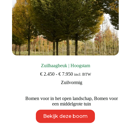
Zuilhaagbeuk | Hoogstam
Prijsklasse:
€
2.450
-
€
7.950
incl. BTW
€ 2.450
Zuilvormig
tot
€ 7.950
Bomen voor in het open landschap
,
Bomen voor
een middelgrote tuin
Dit
Bekijk deze boom
product
heeft
meerdere
variaties.