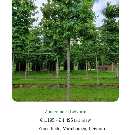
optie
kan
gekozen
worden
op
de
productpagina
Zomerlinde | Leivorm
Prijsklasse:
€
1.195
-
€
1.495
incl. BTW
€ 1.195
Zomerlinde
,
Vormbomen
,
Leivorm
tot