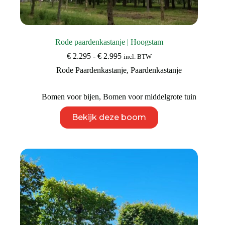
Rode paardenkastanje | Hoogstam
Prijsklasse:
€
2.295
-
€
2.995
incl. BTW
€ 2.295
Rode Paardenkastanje
,
Paardenkastanje
tot
€ 2.995
Bomen voor bijen
,
Bomen voor middelgrote tuin
Dit
Bekijk deze boom
product
heeft
meerdere
variaties.
Deze
optie
kan
gekozen
worden
op
de
productpagina