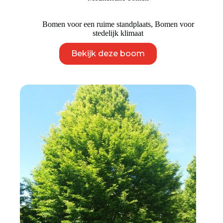
tot
€ 2.295
Bomen voor een ruime standplaats
,
Bomen voor
stedelijk klimaat
Dit
Bekijk deze boom
product
heeft
meerdere
variaties.
Deze
optie
kan
gekozen
worden
op
de
productpagina