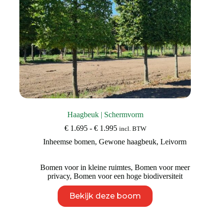
Haagbeuk | Schermvorm
Prijsklasse:
€
1.695
-
€
1.995
incl. BTW
€ 1.695
Inheemse bomen
,
Gewone haagbeuk
,
Leivorm
tot
€ 1.995
Bomen voor in kleine ruimtes
,
Bomen voor meer
privacy
,
Bomen voor een hoge biodiversiteit
Dit
Bekijk deze boom
product
heeft
meerdere