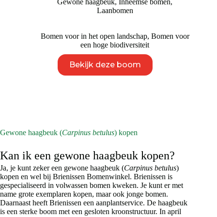
Gewone haagbeuk
,
Inheemse bomen
,
tot
Laanbomen
€ 495
Bomen voor in het open landschap
,
Bomen voor
een hoge biodiversiteit
Dit
Bekijk deze boom
product
heeft
meerdere
variaties.
Deze
optie
kan
gekozen
Gewone haagbeuk (
Carpinus betulus
) kopen
worden
op
Kan ik een gewone haagbeuk kopen?
de
productpagina
Ja, je kunt zeker een gewone haagbeuk (
Carpinus betulus
)
kopen en wel bij Brienissen Bomenwinkel. Brienissen is
gespecialiseerd in volwassen bomen kweken. Je kunt er met
name grote exemplaren kopen, maar ook jonge bomen.
Daarnaast heeft Brienissen een aanplantservice. De haagbeuk
is een sterke boom met een gesloten kroonstructuur. In april