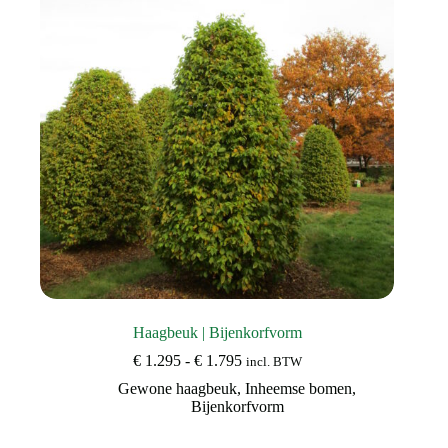
gekozen
worden
op
de
productpagina
Haagbeuk | Bijenkorfvorm
Prijsklasse:
€
1.295
-
€
1.795
incl. BTW
€ 1.295
Gewone haagbeuk
,
Inheemse bomen
,
tot
Bijenkorfvorm
€ 1.795