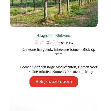
Haagbeuk | Blokvorm
Prijsklasse:
€
995
-
€
2.995
incl. BTW
€ 995
Gewone haagbeuk
,
Inheemse bomen
,
Blok op
tot
stam
€ 2.995
Bomen voor een hoge biodiversiteit
,
Bomen voor
in kleine ruimtes
,
Bomen voor meer privacy
Dit
Bekijk deze boom
product
heeft
meerdere
variaties.
Deze
optie
kan