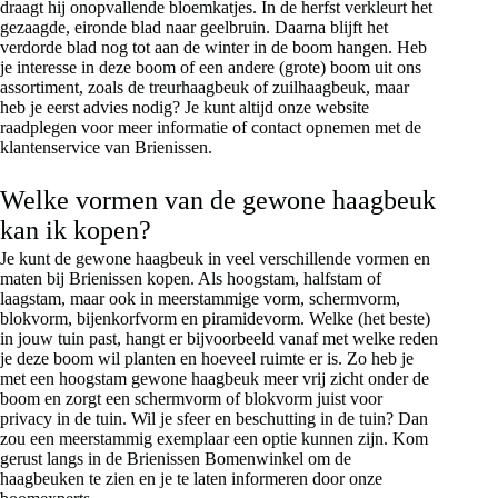
draagt hij onopvallende bloemkatjes. In de herfst verkleurt het
gezaagde, eironde blad naar geelbruin. Daarna blijft het
verdorde blad nog tot aan de winter in de boom hangen. Heb
je interesse in deze boom of een andere (grote) boom uit ons
assortiment, zoals de treurhaagbeuk of zuilhaagbeuk, maar
heb je eerst advies nodig? Je kunt altijd onze website
raadplegen voor meer informatie of contact opnemen met de
klantenservice van Brienissen.
Welke vormen van de gewone haagbeuk
kan ik kopen?
Je kunt de gewone haagbeuk in veel verschillende vormen en
maten bij Brienissen kopen. Als hoogstam, halfstam of
laagstam, maar ook in meerstammige vorm, schermvorm,
blokvorm, bijenkorfvorm en piramidevorm. Welke (het beste)
in jouw tuin past, hangt er bijvoorbeeld vanaf met welke reden
je deze boom wil planten en hoeveel ruimte er is. Zo heb je
met een hoogstam gewone haagbeuk meer vrij zicht onder de
boom en zorgt een schermvorm of blokvorm juist voor
privacy in de tuin. Wil je sfeer en beschutting in de tuin? Dan
zou een meerstammig exemplaar een optie kunnen zijn. Kom
gerust langs in de Brienissen Bomenwinkel om de
haagbeuken te zien en je te laten informeren door onze