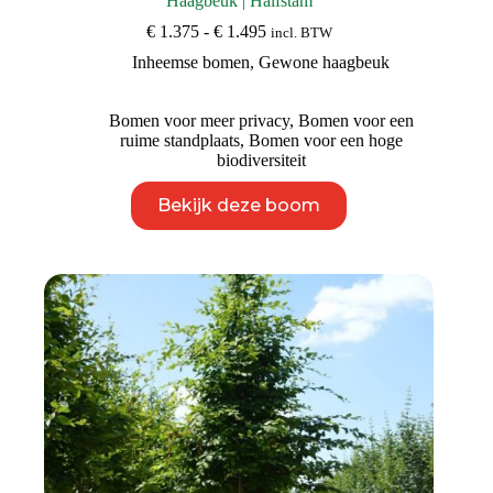
Haagbeuk | Halfstam
Prijsklasse:
€
1.375
-
€
1.495
incl. BTW
€ 1.375
Inheemse bomen
,
Gewone haagbeuk
tot
€ 1.495
Bomen voor meer privacy
,
Bomen voor een
ruime standplaats
,
Bomen voor een hoge
biodiversiteit
Dit
Bekijk deze boom
product
heeft
meerdere
variaties.
Deze
optie
kan
gekozen
worden
op
de
productpagina