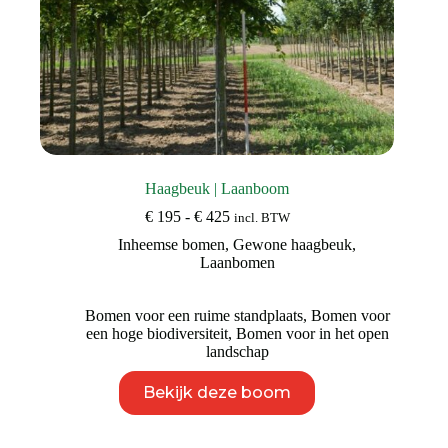
Haagbeuk | Laanboom
Prijsklasse:
€
195
-
€
425
incl. BTW
€ 195
Inheemse bomen
,
Gewone haagbeuk
,
tot
Laanbomen
€ 425
Bomen voor een ruime standplaats
,
Bomen voor
een hoge biodiversiteit
,
Bomen voor in het open
landschap
Dit
Bekijk deze boom
product
heeft
meerdere