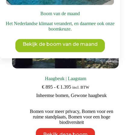
productpagina
Boom van de maand
Het Nederlandse klimaat verandert, en daarmee ook onze
boomkeuze.
Bekijk de boom van de maand
Haagbeuk | Laagstam
Prijsklasse:
€
895
-
€
1.395
incl. BTW
€ 895
Inheemse bomen
,
Gewone haagbeuk
tot
€ 1.395
Bomen voor meer privacy
,
Bomen voor een
ruime standplaats
,
Bomen voor een hoge
biodiversiteit
Dit
Bekijk deze boom