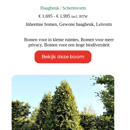
Haagbeuk | Schermvorm
Prijsklasse:
€
1.695
-
€
1.995
incl. BTW
€ 1.695
Inheemse bomen
,
Gewone haagbeuk
,
Leivorm
tot
€ 1.995
Bomen voor in kleine ruimtes
,
Bomen voor meer
privacy
,
Bomen voor een hoge biodiversiteit
Dit
Bekijk deze boom
product
heeft
meerdere
variaties.
Deze
optie
kan
gekozen
worden
op
de
productpagina