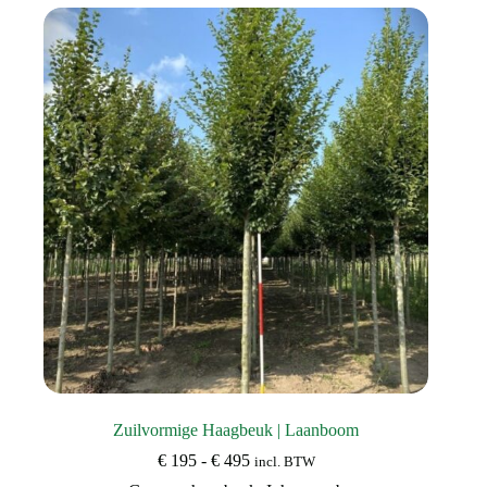
variaties.
Deze
optie
kan
gekozen
worden
op
de
productpagina
Zuilvormige Haagbeuk | Laanboom
Prijsklasse:
€
195
-
€
495
incl. BTW
€ 195