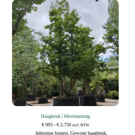
Deze
optie
kan
gekozen
worden
op
de
productpagina
Haagbeuk | Meerstammig
Prijsklasse:
€
995
-
€
2.750
incl. BTW
€ 995
Inheemse bomen
,
Gewone haagbeuk
,