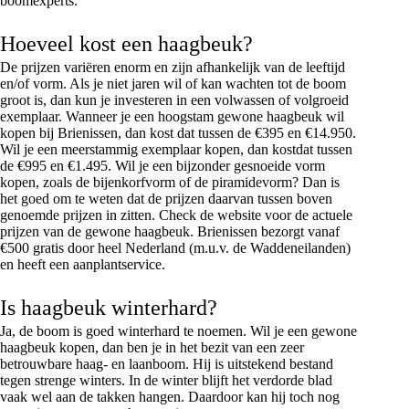
boomexperts.
Hoeveel kost een haagbeuk?
De prijzen variëren enorm en zijn afhankelijk van de leeftijd
en/of vorm. Als je niet jaren wil of kan wachten tot de boom
groot is, dan kun je investeren in een volwassen of volgroeid
exemplaar. Wanneer je een hoogstam gewone haagbeuk wil
kopen bij Brienissen, dan kost dat tussen de €395 en €14.950.
Wil je een meerstammig exemplaar kopen, dan kostdat tussen
de €995 en €1.495. Wil je een bijzonder gesnoeide vorm
kopen, zoals de bijenkorfvorm of de piramidevorm? Dan is
het goed om te weten dat de prijzen daarvan tussen boven
genoemde prijzen in zitten. Check de website voor de actuele
prijzen van de gewone haagbeuk. Brienissen bezorgt vanaf
€500 gratis door heel Nederland (m.u.v. de Waddeneilanden)
en heeft een aanplantservice.
Is haagbeuk winterhard?
Ja, de boom is goed winterhard te noemen. Wil je een gewone
haagbeuk kopen, dan ben je in het bezit van een zeer
betrouwbare haag- en laanboom. Hij is uitstekend bestand
tegen strenge winters. In de winter blijft het verdorde blad
vaak wel aan de takken hangen. Daardoor kan hij toch nog