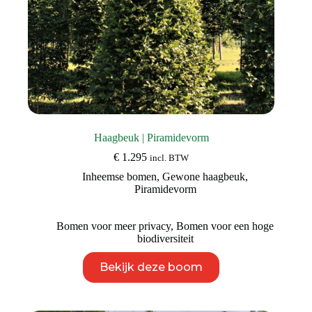
Haagbeuk | Piramidevorm
€
1.295
incl. BTW
Inheemse bomen
,
Gewone haagbeuk
,
Piramidevorm
Bomen voor meer privacy
,
Bomen voor een hoge
biodiversiteit
Dit
Bekijk deze boom
product
heeft
meerdere
variaties.