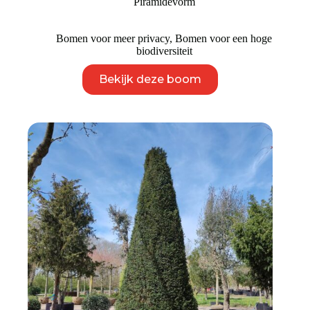
Piramidevorm
Bomen voor meer privacy
,
Bomen voor een hoge
biodiversiteit
Dit
Bekijk deze boom
product
heeft
meerdere
variaties.
Deze
optie
kan
gekozen
worden
op
de
productpagina