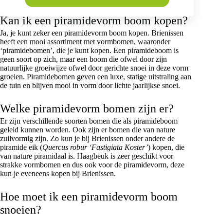
worden
op
Kan ik een piramidevorm boom kopen?
de
productpagina
Ja, je kunt zeker een piramidevorm boom kopen. Brienissen
heeft een mooi assortiment met vormbomen, waaronder
‘piramidebomen’, die je kunt kopen. Een piramideboom is
geen soort op zich, maar een boom die ofwel door zijn
natuurlijke groeiwijze ofwel door gerichte snoei in deze vorm
groeien. Piramidebomen geven een luxe, statige uitstraling aan
de tuin en blijven mooi in vorm door lichte jaarlijkse snoei.
Welke piramidevorm bomen zijn er?
Er zijn verschillende soorten bomen die als piramideboom
geleid kunnen worden. Ook zijn er bomen die van nature
zuilvormig zijn. Zo kun je bij Brienissen onder andere de
piramide eik (
Quercus robur ‘Fastigiata Koster’
) kopen, die
van nature piramidaal is. Haagbeuk is zeer geschikt voor
strakke vormbomen en dus ook voor de piramidevorm, deze
kun je eveneens kopen bij Brienissen.
Hoe moet ik een piramidevorm boom
snoeien?