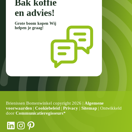
Bak koffie
en advies!
Grote boom kopen Wij
helpen je graag!
Brienissen Bomenwinkel copyright 2026 |
Algemene
voorwaarden
|
Cookiebeleid
|
Privacy
|
Sitemap
| Ontwikkeld
door
Communicatieregisseurs*
LinkedIn
Instagram
Pinterest