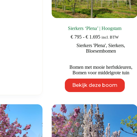
Sierkers ‘Plena’ | Hoogstam
Prijsklasse:
€
795
-
€
1.695
incl. BTW
€ 795
Sierkers 'Plena'
,
Sierkers
,
tot
Bloesembomen
€ 1.695
Bomen met mooie herfstkleuren
,
Bomen voor middelgrote tuin
Dit
Bekijk deze boom
product
heeft
meerdere
variaties.
Deze
optie
kan
gekozen
worden
op