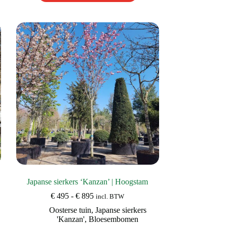
heeft
meerdere
variaties.
Deze
optie
kan
gekozen
worden
op
de
productpagina
Japanse sierkers ‘Kanzan’ | Hoogstam
Prijsklasse:
€
495
-
€
895
incl. BTW
€ 495
Oosterse tuin
,
Japanse sierkers
tot
'Kanzan'
,
Bloesembomen
€ 895