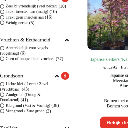
(10)
Zeer bijvriendelijk (veel nectar)
(10)
Trekt insecten aan (matig)
(16)
Trekt geen insecten aan
(5)
Weinig nectar
Vruchten & Eetbaarheid
Aantrekkelijk voor vogels
(6)
(vogelhaag)
(37)
Geen of onopvallend vruchten
Japanse sierkers ‘K
€
1.295
-
€
2.
Grondsoort
Japanse s
Meerst
Lichte klei / Leem / Zavel
Blo
(43)
(Vruchtbaar)
Zandgrond (Droog &
(41)
Doorlatend)
Bomen met mo
(38)
Kleigrond (Vast & Vochtig)
Bomen voor
(3)
Veengrond / Zure grond
Bekijk d
Zonlicht