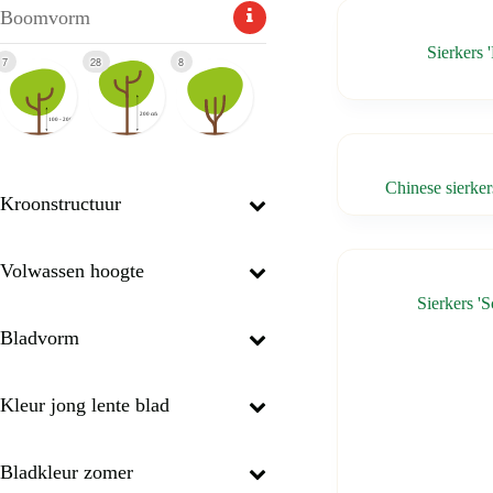
Boomvorm
Sierkers 
7
28
8
Chinese sierke
Kroonstructuur
Volwassen hoogte
Sierkers 'S
Bladvorm
Kleur jong lente blad
Bladkleur zomer