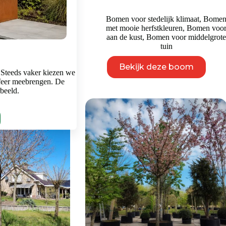
oie herfstkleuren
,
Bomen voor stedelijk klimaat
,
Bome
leine ruimtes
,
Bomen
met mooie herfstkleuren
,
Bomen voo
ddelgrote tuin
aan de kust
,
Bomen voor middelgrot
tuin
Dit
Dit
eze boom
Bekijk deze boom
product
product
 Steeds vaker kiezen we
heeft
heeft
feer meebrengen. De
meerdere
meerdere
rbeeld.
variaties.
variaties.
Deze
Deze
optie
optie
kan
kan
gekozen
gekozen
worden
worden
op
op
de
de
productpagina
productpagina