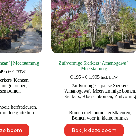
de
productpagina
anzan’ | Meerstammig
Zuilvormige Sierkers ‘Amanogawa’ |
Meerstammig
Prijsklasse:
495
incl. BTW
€ 1.295
Prijsklasse:
€
195
-
€
1.995
incl. BTW
ierkers 'Kanzan'
,
tot
€ 195
ammige bomen
,
Zuilvormige Japanse Sierkers
€ 2.495
tot
esembomen
'Amanogawa'
,
Meerstammige bomen
€ 1.995
Sierkers
,
Bloesembomen
,
Zuilvormig
oie herfstkleuren
,
 middelgrote tuin
Bomen met mooie herfstkleuren
,
Bomen voor in kleine ruimtes
Dit
Dit
eze boom
Bekijk deze boom
product
product