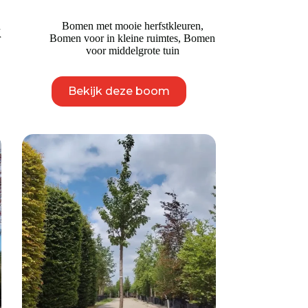
n
Bomen met mooie herfstkleuren
,
r
Bomen voor in kleine ruimtes
,
Bomen
e
voor middelgrote tuin
Dit
Bekijk deze boom
product
heeft
meerdere
variaties.
Deze
optie
kan
gekozen
worden
op
de
productpagina