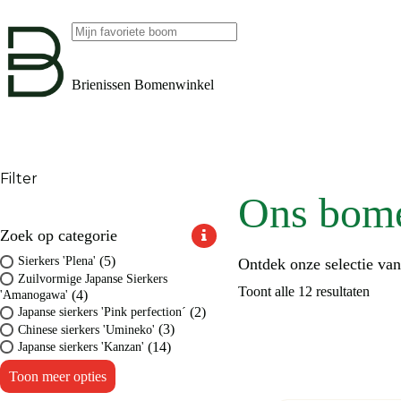
Ga
naar
de
Geen
inhoud
resultaten
Brienissen Bomenwinkel
Filter
Ons bom
Zoek op categorie
(5)
Sierkers 'Plena'
Ontdek onze selectie va
Zuilvormige Japanse Sierkers
Toont alle 12 resultaten
(4)
'Amanogawa'
(2)
Japanse sierkers 'Pink perfection´
(3)
Chinese sierkers 'Umineko'
(14)
Japanse sierkers 'Kanzan'
Toon meer opties