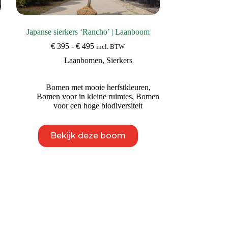
Japanse sierkers ‘Rancho’ | Laanboom
Prijsklasse:
€
395
-
€
495
incl. BTW
€ 395
Laanbomen
,
Sierkers
tot
€ 495
Bomen met mooie herfstkleuren
,
Bomen voor in kleine ruimtes
,
Bomen
voor een hoge biodiversiteit
Dit
Bekijk deze boom
product
heeft
meerdere
variaties.
Deze
optie
kan
gekozen
worden
op