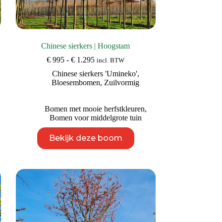
Chinese sierkers | Hoogstam
Prijsklasse:
€
995
-
€
1.295
incl. BTW
€ 995
Chinese sierkers 'Umineko'
,
tot
Bloesembomen
,
Zuilvormig
€ 1.295
Bomen met mooie herfstkleuren
,
Bomen voor middelgrote tuin
Dit
Bekijk deze boom
product
heeft
meerdere
variaties.
Deze
optie
kan
gekozen
worden
op