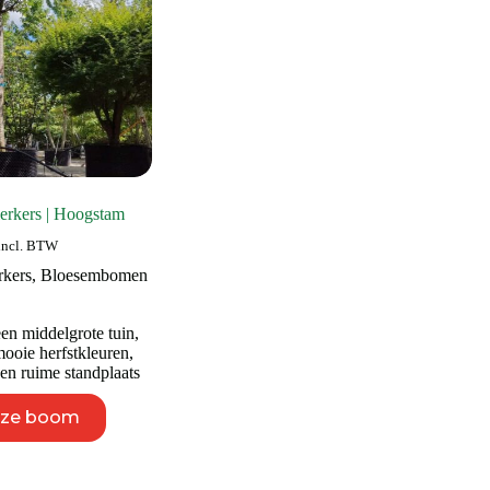
de
de
productpagina
productpagina
ierkers | Hoogstam
incl. BTW
rkers
,
Bloesembomen
n middelgrote tuin
,
oie herfstkleuren
,
n ruime standplaats
Dit
eze boom
product
heeft
meerdere
variaties.