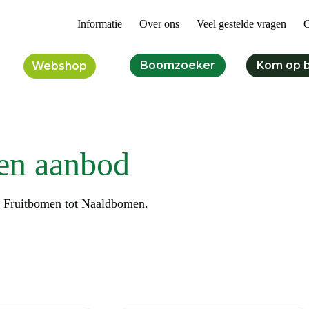
Informatie
Over ons
Veel gestelde vragen
C
Boomzoeker
Kom op 
Webshop
en aanbod
n Fruitbomen tot Naaldbomen.