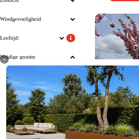
Windgevoeligheid
Leeftijd:
Huidige grootte
2-2,5m
8-9m
Prijs
€
195
€
2.750
Japanse sierkers 
Begin opnieuw
€
695
-
€
1.
Oosterse tui
'Kanzan'