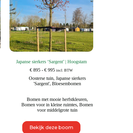
de
productpagina
Japanse sierkers ‘Sargent’ | Hoogstam
Prijsklasse:
€
895
-
€
995
incl. BTW
€ 895
Oosterse tuin
,
Japanse sierkers
tot
'Sargent'
,
Bloesembomen
€ 995
,
Bomen met mooie herfstkleuren
,
Bomen voor in kleine ruimtes
,
Bomen
voor middelgrote tuin
Dit
Bekijk deze boom
product