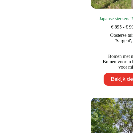
Japanse sierkers ‘
€
895
-
€
9
Oosterse tui
'Sargent'
Bomen met mo
Bomen voor in k
voor mi
Bekijk d