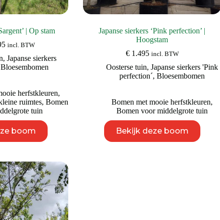
Sargent’ | Op stam
Japanse sierkers ‘Pink perfection’ |
Hoogstam
Prijsklasse:
95
incl. BTW
€ 895
€
1.495
incl. BTW
n
,
Japanse sierkers
tot
,
Bloesembomen
Oosterse tuin
,
Japanse sierkers 'Pink
€ 995
perfection´
,
Bloesembomen
oie herfstkleuren
,
leine ruimtes
,
Bomen
Bomen met mooie herfstkleuren
,
ddelgrote tuin
Bomen voor middelgrote tuin
Dit
Dit
eze boom
Bekijk deze boom
product
product
heeft
heeft
meerdere
meerdere
variaties.
variaties.
Deze
Deze
optie
optie
kan
kan
gekozen
gekozen
worden
worden
op
op