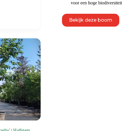
voor een hoge biodiversiteit
Dit
Bekijk deze boom
product
heeft
meerdere
variaties.
Deze
optie
kan
gekozen
worden
op
de
productpagina
dia’ | Halfstam