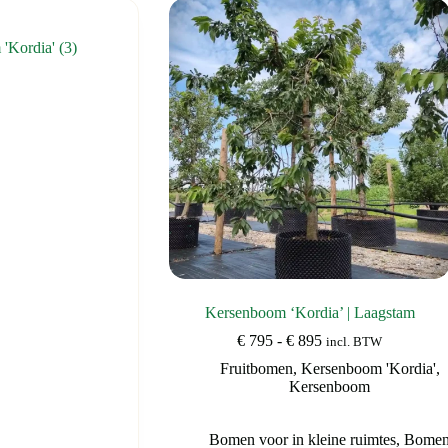
 'Kordia'
(3)
Kersenboom ‘Kordia’ | Laagstam
Prijsklasse:
€
795
-
€
895
incl. BTW
€ 795
Fruitbomen
,
Kersenboom 'Kordia'
,
tot
Kersenboom
€ 895
Bomen voor in kleine ruimtes
,
Bome