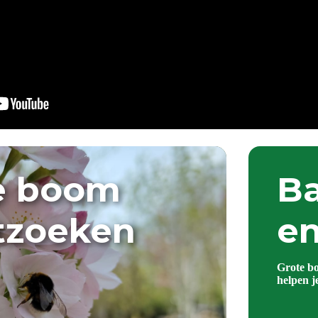
e boom
Ba
itzoeken
en
Grote b
helpen j