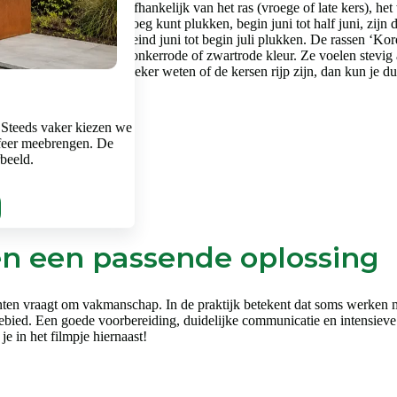
f juni en half juli rijp, afhankelijk van het ras (vroege of late kers), h
assen die je vaak al vroeg kunt plukken, begin juni tot half juni, zijn d
ormaal gesproken van eind juni tot begin juli plukken. De rassen ‘Kordia’
ledig rijpe kers aan een donkerrode of zwartrode kleur. Ze voelen stevig
t, niet meer zuur. Wil je zeker weten of de kersen rijp zijn, dan kun je
 Steeds vaker kiezen we
feer meebrengen. De
rbeeld.
en een passende oplossing
en vraagt om vakmanschap. In de praktijk betekent dat soms werken met 
k gebied. Een goede voorbereiding, duidelijke communicatie en intensieve
je in het filmpje hiernaast!