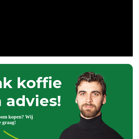
k koffie
 advies!
oom kopen? Wij
e graag!