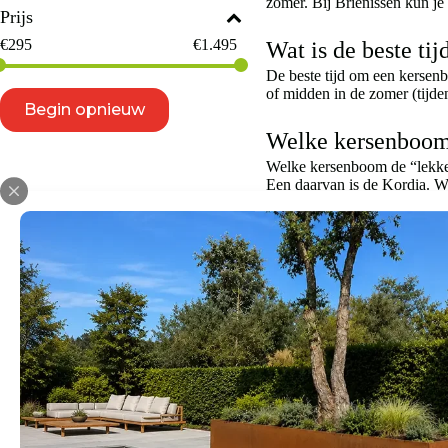
zomer. Bij Brienissen kun je
Prijs
€
295
€
1.495
Wat is de beste t
De beste tijd om een kersenb
of midden in de zomer (tijde
Begin opnieuw
Welke kersenboom 
Welke kersenboom de “lekkers
Een daarvan is de Kordia. Wi
hartvormige kersen ook lekk
vaak een hoge opbrengst met 
geplukt kan worden, dan is d
in een goede oogst. Ben je m
“Kelleriis’’ of de “Morel” k
Heb je twee kers
Als je erover denkt om een K
bijvoorbeeld Regina. Anderso
‘Stella’.
Hoe en wanneer ka