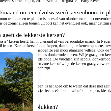
 diverse soorten kopen, zoals ‘Kordia’, ‘Regina’ en ‘Early Rivers’.
ijd/maand om een (volwassen) kersenboom te p
oom te kopen en te planten is meestal van oktober tot en met november
ns de zomer alleen bomen uit pot) kan het eventueel ook, maar dat zijn
geeft de lekkerste kersen?
te” kersen heeft, hangt uiteraard af van persoonlijke smaak. In Nederlan
l je een ‘Kordia’ kersenboom kopen, dan kun je rekenen op zoete, stev
er groot qua formaat en hebben ze een mooi glanzend velletje. Ook de 
stevige, smaakvolle en intens donkerrode kersen. Wil je graag een ker
e ‘Early Rivers’ een goede optie. De vruchten zijn sappig, donkerrood to
eer een liefhebber van een zure kers of wil je de kersen graag verwerk
open een goede optie kunnen zijn.
enbomen nodig?
ordia kersenboom te kopen, is het goed om te weten dat deze niet zelf b
m geldt dit dus ook. Als je slechts één boom wil of kunt kopen, kies da
n ik de kersen plukken?