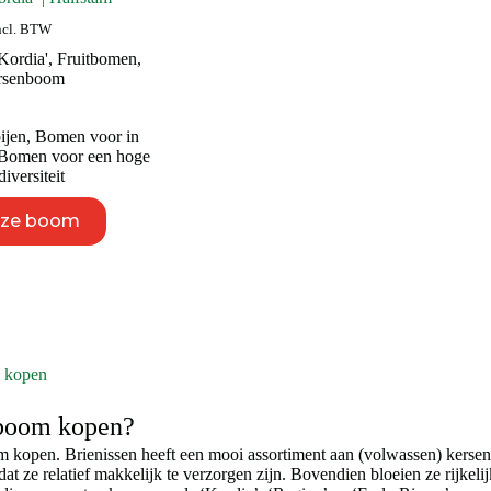
ncl. BTW
Kordia'
,
Fruitbomen
,
rsenboom
ijen
,
Bomen voor in
Bomen voor een hoge
diversiteit
Dit
eze boom
product
heeft
meerdere
variaties.
Deze
optie
kan
gekozen
 kopen
worden
op
nboom kopen?
de
productpagina
m kopen. Brienissen heeft een mooi assortiment aan (volwassen) kers
at ze relatief makkelijk te verzorgen zijn. Bovendien bloeien ze rijkelijk