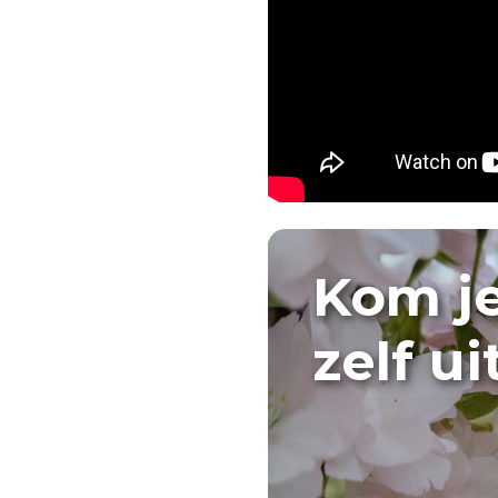
Kom j
zelf u