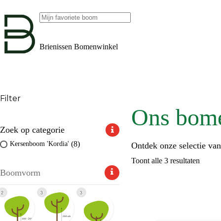
Ga
naar
de
Geen
inhoud
resultaten
Brienissen Bomenwinkel
Filter
Ons bom
Zoek op categorie
(8)
Kersenboom 'Kordia'
Ontdek onze selectie va
Toont alle 3 resultaten
Boomvorm
2
3
3