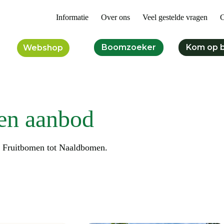
Informatie
Over ons
Veel gestelde vragen
C
Boomzoeker
Kom op 
Webshop
en aanbod
n Fruitbomen tot Naaldbomen.