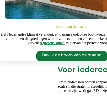
Kersen zijn meestal tussen hal
de standplaats van de boom. R
‘Lapins’ en ‘Summit’ kun je n
eind juli. Je herkent een vol
het steeltje. De smaak is zoe
Boom van de maand
Het Nederlandse klimaat verandert, en daarmee ook onze boomkeuze.
voor bomen die goed tegen warme zomers kunnen én een unieke s
kurkeik (
Quercus suber
) is hiervan het perfecte voo
Bekijk de boom van de maand
Voor iedere
Grote, volwassen bomen aanplant
zoals smalle straten in stedelij
proces in zijn werk gaat? Dat zie 