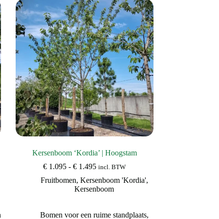
Kersenboom ‘Kordia’ | Hoogstam
Prijsklasse:
€
1.095
-
€
1.495
incl. BTW
€ 1.095
Fruitbomen
,
Kersenboom 'Kordia'
,
tot
Kersenboom
€ 1.495
n
Bomen voor een ruime standplaats
,