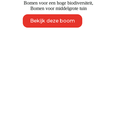
Bomen voor een hoge biodiversiteit
,
Bomen voor middelgrote tuin
Dit
Bekijk deze boom
product
heeft
meerdere
variaties.
Deze
optie
kan
gekozen
worden
op
de
productpagina