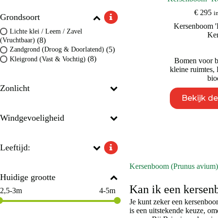
€
295
i
Grondsoort
Kersenboom '
Lichte klei / Leem / Zavel
Ke
(8)
(Vruchtbaar)
(5)
Zandgrond (Droog & Doorlatend)
(8)
Kleigrond (Vast & Vochtig)
Bomen voor b
kleine ruimtes
,
bio
Zonlicht
Bekijk d
Windgevoeligheid
Leeftijd:
Kersenboom (Prunus avium)
Huidige grootte
Kan ik een kerse
2,5-3m
4-5m
Je kunt zeker een kersenboo
is een uitstekende keuze, omd