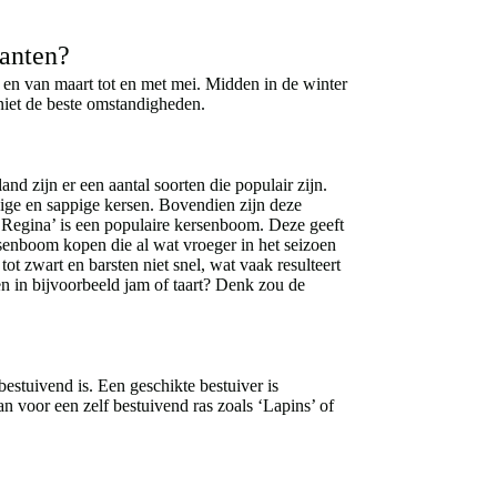
lanten?
 en van maart tot en met mei. Midden in de winter
 niet de beste omstandigheden.
d zijn er een aantal soorten die populair zijn.
ige en sappige kersen. Bovendien zijn deze
‘Regina’ is een populaire kersenboom. Deze geeft
senboom kopen die al wat vroeger in het seizoen
t zwart en barsten niet snel, wat vaak resulteert
en in bijvoorbeeld jam of taart? Denk zou de
estuivend is. Een geschikte bestuiver is
n voor een zelf bestuivend ras zoals ‘Lapins’ of