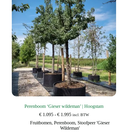
Perenboom ‘Gieser wildeman’ | Hoogstam
Prijsklasse:
€
1.095
-
€
1.995
incl. BTW
€ 1.095
Fruitbomen
,
Perenboom
,
Stoofpeer 'Gieser
tot
Wildeman'
€ 1.995