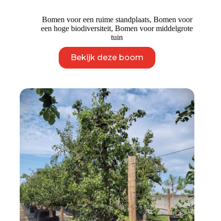
Bomen voor een ruime standplaats
,
Bomen voor
een hoge biodiversiteit
,
Bomen voor middelgrote
tuin
Dit
Bekijk deze boom
product
heeft
meerdere
variaties.
Deze
optie
kan
gekozen
worden
op
de
productpagina