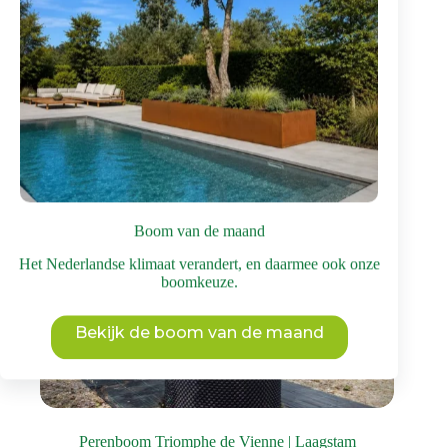
heeft
meerdere
variaties.
Deze
optie
kan
gekozen
worden
op
de
productpagina
Boom van de maand
Het Nederlandse klimaat verandert, en daarmee ook onze
boomkeuze.
Bekijk de boom van de maand
Perenboom Triomphe de Vienne | Laagstam