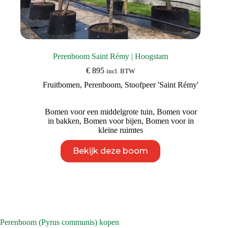
Perenboom Saint Rémy | Hoogstam
€
895
incl. BTW
Fruitbomen
,
Perenboom
,
Stoofpeer 'Saint Rémy'
Bomen voor een middelgrote tuin
,
Bomen voor
in bakken
,
Bomen voor bijen
,
Bomen voor in
kleine ruimtes
Dit
Bekijk deze boom
product
heeft
meerdere
variaties.
Deze
optie
kan
gekozen
Perenboom (Pyrus communis) kopen
worden