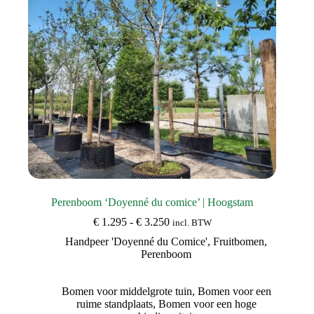
op
de
productpagina
Perenboom ‘Doyenné du comice’ | Hoogstam
Prijsklasse:
€
1.295
-
€
3.250
incl. BTW
€ 1.295
Handpeer 'Doyenné du Comice'
,
Fruitbomen
,
tot
Perenboom
€ 3.250
Bomen voor middelgrote tuin
,
Bomen voor een
ruime standplaats
,
Bomen voor een hoge