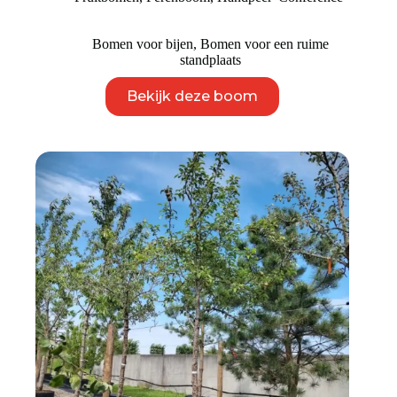
tot
€ 9.950
Bomen voor bijen
,
Bomen voor een ruime
standplaats
Dit
Bekijk deze boom
product
heeft
meerdere
variaties.
Deze
optie
kan
gekozen
worden
op
de
productpagina