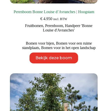
Perenboom Bonne Louise d’Avranches | Hoogstam
€
4.950
incl. BTW
Fruitbomen
,
Perenboom
,
Handpeer 'Bonne
Louise d'Avranches'
Bomen voor bijen
,
Bomen voor een ruime
standplaats
,
Bomen voor in het open landschap
Dit
Bekijk deze boom
product
heeft
meerdere
variaties.
Deze
optie
kan
gekozen
worden
op
de
productpagina