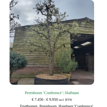
Deze
optie
kan
gekozen
worden
op
de
productpagina
Perenboom ‘Conference’ | Halfstam
Prijsklasse:
€
7.450
-
€
9.950
incl. BTW
€ 7.450
Fruitbomen
,
Perenboom
,
Handpeer 'Conference'