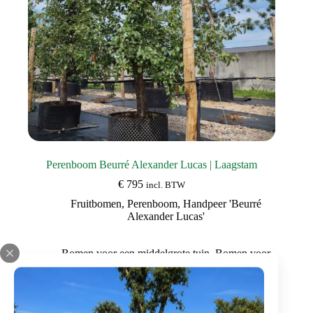
Perenboom Beurré Alexander Lucas | Laagstam
€
795
incl. BTW
Fruitbomen
,
Perenboom
,
Handpeer 'Beurré
Alexander Lucas'
Bomen voor een middelgrote tuin
,
Bomen voor
in bakken
,
Bomen voor bijen
,
Bomen voor in
kleine ruimtes
Dit
Bekijk deze boom
product