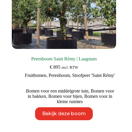
Perenboom Saint Rémy | Laagstam
€
895
incl. BTW
Fruitbomen
,
Perenboom
,
Stoofpeer 'Saint Rémy'
Bomen voor een middelgrote tuin
,
Bomen voor
in bakken
,
Bomen voor bijen
,
Bomen voor in
kleine ruimtes
Dit
Bekijk deze boom
product
heeft
meerdere
variaties.