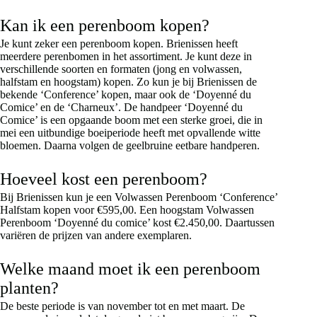
op
Kan ik een perenboom kopen?
de
productpagina
Je kunt zeker een perenboom kopen. Brienissen heeft
meerdere perenbomen in het assortiment. Je kunt deze in
verschillende soorten en formaten (jong en volwassen,
halfstam en hoogstam) kopen. Zo kun je bij Brienissen de
bekende ‘Conference’ kopen, maar ook de ‘Doyenné du
Comice’ en de ‘Charneux’. De handpeer ‘Doyenné du
Comice’ is een opgaande boom met een sterke groei, die in
mei een uitbundige boeiperiode heeft met opvallende witte
bloemen. Daarna volgen de geelbruine eetbare handperen.
Hoeveel kost een perenboom?
Bij Brienissen kun je een Volwassen Perenboom ‘Conference’
Halfstam kopen voor €595,00. Een hoogstam Volwassen
Perenboom ‘Doyenné du comice’ kost €2.450,00. Daartussen
variëren de prijzen van andere exemplaren.
Welke maand moet ik een perenboom
planten?
De beste periode is van november tot en met maart. De