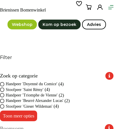
Ga
naar
Winkelwagen
Brienissen Bomenwinkel
de
inhoud
Webshop
Kom op bezoek
Advies
Filter
Zoek op categorie
(4)
Handpeer 'Doyenné du Comice'
(4)
Stoofpeer 'Saint Rémy'
(2)
Handpeer 'Triomphe de Vienne'
(2)
Handpeer 'Beurré Alexander Lucas'
(4)
Stoofpeer 'Gieser Wildeman'
Toon meer opties
Boomvorm