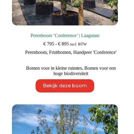
Perenboom ‘Conference’ | Laagstam
Prijsklasse:
€
795
-
€
895
incl. BTW
€ 795
Perenboom
,
Fruitbomen
,
Handpeer 'Conference'
tot
€ 895
Bomen voor in kleine ruimtes
,
Bomen voor een
hoge biodiversiteit
Dit
Bekijk deze boom
product
heeft
meerdere
variaties.
Deze
optie
kan
gekozen
worden