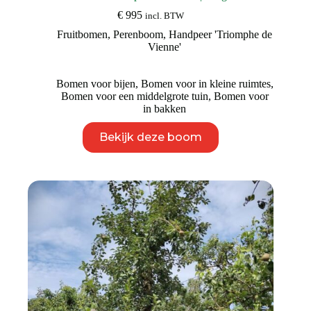
€
995
incl. BTW
Fruitbomen
,
Perenboom
,
Handpeer 'Triomphe de
Vienne'
Bomen voor bijen
,
Bomen voor in kleine ruimtes
,
Bomen voor een middelgrote tuin
,
Bomen voor
in bakken
Dit
Bekijk deze boom
product
heeft
meerdere
variaties.
Deze
optie
kan
gekozen
worden
op
de
productpagina