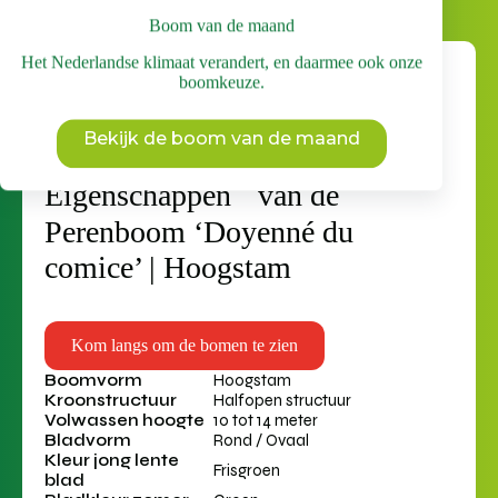
Boom van de maand
Het Nederlandse klimaat verandert, en daarmee ook onze
boomkeuze.
Bekijk de boom van de maand
Eigenschappen van de
Perenboom ‘Doyenné du
comice’ | Hoogstam
Kom langs om de bomen te zien
Boomvorm
Hoogstam
Kroonstructuur
Halfopen structuur
Volwassen hoogte
10 tot 14 meter
Bladvorm
Rond / Ovaal
Kleur jong lente
Frisgroen
blad