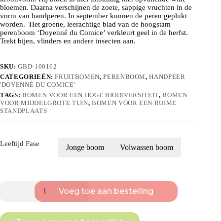
bloemen. Daarna verschijnen de zoete, sappige vruchten in de
vorm van handperen. In september kunnen de peren geplukt
worden. Het groene, leerachtige blad van de hoogstam
perenboom ‘Doyenné du Comice’ verkleurt geel in de herfst.
Trekt bijen, vlinders en andere insecten aan.
SKU:
GBD-100162
CATEGORIEËN:
FRUITBOMEN
,
PERENBOOM
,
HANDPEER
'DOYENNÉ DU COMICE'
TAGS:
BOMEN VOOR EEN HOGE BIODIVERSITEIT
,
BOMEN
VOOR MIDDELGROTE TUIN
,
BOMEN VOOR EEN RUIME
STANDPLAATS
Leeftijd Fase
Jonge boom
Volwassen boom
Perenboom
Voeg toe aan bestelling
'Doyenné
du
comice'
|