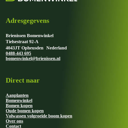
worden
op
de
productpagina
Adresgegevens
Brienissen Bomenwinkel
Tielsestraat 92-A
4043JT Opheusden Nederland
0488-443 695
bomenwinkel@brienissen.nl
Direct naar
Aanplanten
Bomenwinkel
Bomen kopen
Oude bomen kopen
Volwassen volgroeide boom kopen
Over ons
Contact