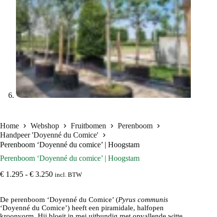
Home
Webshop
Fruitbomen
Perenboom
Handpeer 'Doyenné du Comice'
Perenboom ‘Doyenné du comice’ | Hoogstam
Perenboom ‘Doyenné du comice’ | Hoogstam
Prijsklasse:
€
1.295
-
€
3.250
incl. BTW
€ 1.295
tot
De perenboom ‘Doyenné du Comice’ (
€ 3.250
Pyrus communis
‘Doyenné du Comice’) heeft een piramidale, halfopen
kroonvorm. Hij bloeit in mei uitbundig met opvallende witte