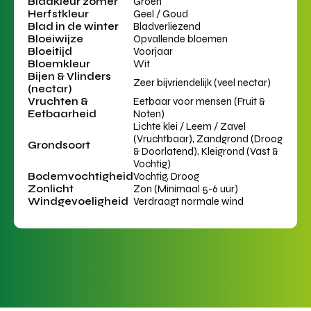
Bladkleur zomer
Groen
Herfstkleur
Geel / Goud
Blad in de winter
Bladverliezend
Bloeiwijze
Opvallende bloemen
Bloeitijd
Voorjaar
Bloemkleur
Wit
Bijen & Vlinders
Zeer bijvriendelijk (veel nectar)
(nectar)
Vruchten &
Eetbaar voor mensen (Fruit &
Eetbaarheid
Noten)
Lichte klei / Leem / Zavel
(Vruchtbaar), Zandgrond (Droog
Grondsoort
& Doorlatend), Kleigrond (Vast &
Vochtig)
Bodemvochtigheid
Vochtig, Droog
Zonlicht
Zon (Minimaal 5-6 uur)
Windgevoeligheid
Verdraagt normale wind