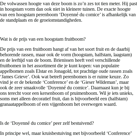
De volwassen hoogte van deze boom is zo’n zes tot tien meter. Hij past
in hoogstam vorm dan ook niet in kleinere tuinen. De exacte hoogte
van een hoogstam perenboom ‘Doyenné du comice’ is afhankelijk van
de standplaats en de groeiomstandigheden.
Wat is de prijs van een hoogstam fruitboom?
De prijs van een fruitboom hangt af van het soort fruit en de daarbij
behorende rassen, maar ook de vorm (hoogstam, halfstam, laagstam)
en de leeftijd van de boom. Brienissen heeft veel verschillende
fruitbomen in het assortiment die je kunt kopen: van populaire
appelbomen zoals Elstar en Jonagold, tot prachtige oude rassen zoals
‘James Grieve’. Ook wat betreft perenbomen is er ruime keuze. Zo
vind je er de bekende ‘Conference’ en de ‘Gieser Wildeman’, maar
ook de zeer smaakvolle ‘Doyenné du comice’. Daarnaast kun je bij
ons terecht voor een kersenboom of pruimenboom. Wil je iets unieks,
soms met alleen decoratief fruit, dan is bijvoorbeeld een (halfstam)
granaatappelboom of een vijgenboom het overwegen waard.
Is de ‘Doyenné du comice’ peer zelf bestuivend?
In principe wel, maar kruisbestuiving met bijvoorbeeld ‘Conference’