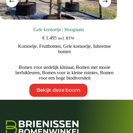
Gele kornoelje | Hoogstam
€
1.495
incl. BTW
Kornoelje
,
Fruitbomen
,
Gele kornoelje
,
Inheemse
bomen
Bomen voor stedelijk klimaat
,
Bomen met mooie
herfstkleuren
,
Bomen voor in kleine ruimtes
,
Bomen
voor een hoge biodiversiteit
Dit
Bekijk deze boom
product
heeft
meerdere
variaties.
Deze
optie
kan
gekozen