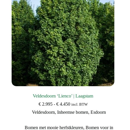
gekozen
worden
op
de
productpagina
Veldesdoorn ‘Lienco’ | Laagstam
Prijsklasse:
€
2.995
-
€
4.450
incl. BTW
€ 2.995
Veldesdoorn
,
Inheemse bomen
,
Esdoorn
tot
€ 4.450
Bomen met mooie herfstkleuren
,
Bomen voor in