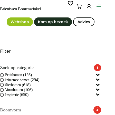
Ga
naar
Winkelwagen
Brienissen Bomenwinkel
de
inhoud
Webshop
Kom op bezoek
Advies
Filter
Zoek op categorie
(136)
Fruitbomen
(294)
Inheemse bomen
(618)
Sierbomen
(106)
Vormbomen
(650)
Inspiratie
Boomvorm