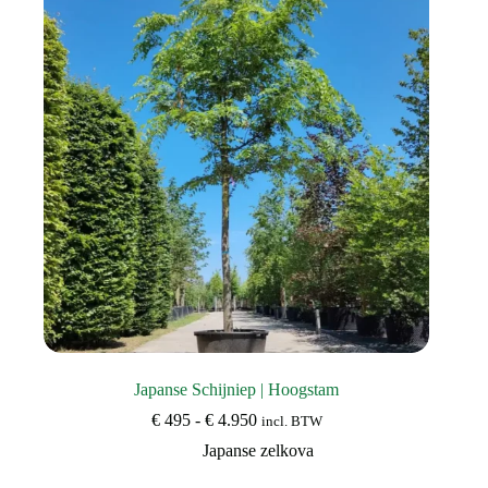
optie
kan
gekozen
worden
op
de
productpagina
Japanse Schijniep | Hoogstam
Prijsklasse:
€
495
-
€
4.950
incl. BTW
€ 495
Japanse zelkova
tot
€ 4.950