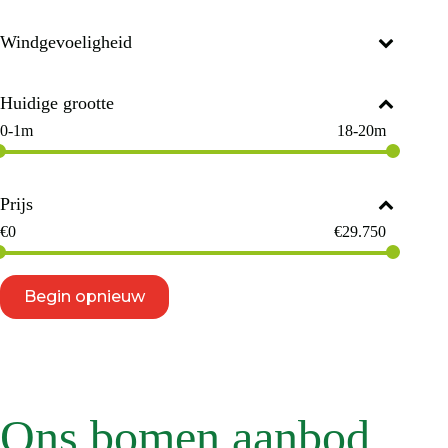
Windgevoeligheid
Huidige grootte
0-1m
18-20m
Prijs
€
0
€
29.750
Begin opnieuw
Ons bomen aanbod