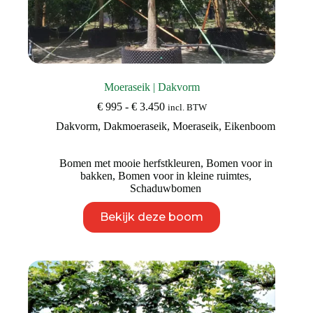
Moeraseik | Dakvorm
Prijsklasse:
€
995
-
€
3.450
incl. BTW
€ 995
Dakvorm
,
Dakmoeraseik
,
Moeraseik
,
Eikenboom
tot
€ 3.450
Bomen met mooie herfstkleuren
,
Bomen voor in
bakken
,
Bomen voor in kleine ruimtes
,
Schaduwbomen
Dit
Bekijk deze boom
product
heeft
meerdere
variaties.
Deze
optie
kan
gekozen