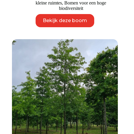
kleine ruimtes
,
Bomen voor een hoge
biodiversiteit
Dit
Bekijk deze boom
product
heeft
meerdere
variaties.
Deze
optie
kan
gekozen
worden
op
de
productpagina