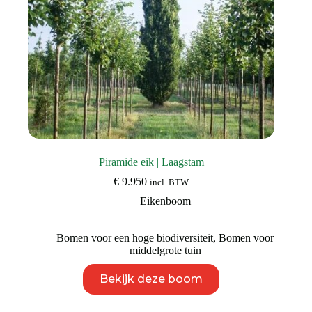
Piramide eik | Laagstam
€
9.950
incl. BTW
Eikenboom
Bomen voor een hoge biodiversiteit
,
Bomen voor
middelgrote tuin
Dit
Bekijk deze boom
product
heeft
meerdere