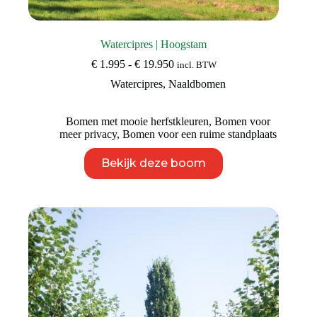
Watercipres | Hoogstam
Prijsklasse:
€
1.995
-
€
19.950
incl. BTW
€ 1.995
Watercipres
,
Naaldbomen
tot
€ 19.950
Bomen met mooie herfstkleuren
,
Bomen voor
meer privacy
,
Bomen voor een ruime standplaats
Dit
Bekijk deze boom
product
heeft
meerdere
variaties.
Deze
optie
kan
gekozen
worden
op
de
productpagina