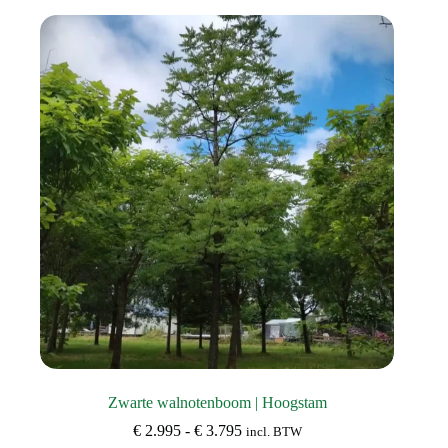
variaties.
Deze
optie
kan
gekozen
worden
op
de
productpagina
Zwarte walnotenboom | Hoogstam
Prijsklasse:
€
2.995
-
€
3.795
incl. BTW
€ 2.995