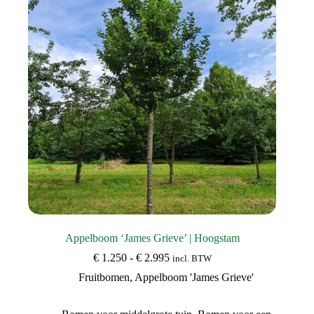
kan
gekozen
worden
op
de
productpagina
Appelboom ‘James Grieve’ | Hoogstam
Prijsklasse:
€
1.250
-
€
2.995
incl. BTW
€ 1.250
Fruitbomen
,
Appelboom 'James Grieve'
tot
€ 2.995