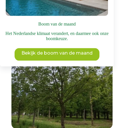
Dit
Bekijk deze boom
product
heeft
meerdere
Boom van de maand
variaties.
Deze
Het Nederlandse klimaat verandert, en daarmee ook onze
optie
boomkeuze.
kan
gekozen
worden
Bekijk de boom van de maand
op
de
productpagina