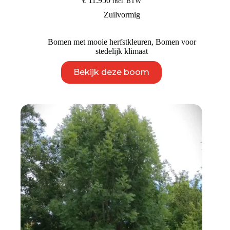
€
11.950
incl. BTW
Zuilvormig
Bomen met mooie herfstkleuren
,
Bomen voor
stedelijk klimaat
Dit
Bekijk deze boom
product
heeft
meerdere
variaties.
Deze
optie
kan
gekozen
worden
op
de
productpagina