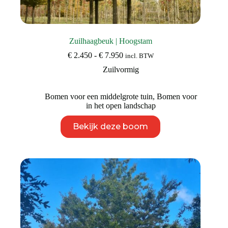
Zuilhaagbeuk | Hoogstam
Prijsklasse:
€
2.450
-
€
7.950
incl. BTW
€ 2.450
Zuilvormig
tot
€ 7.950
Bomen voor een middelgrote tuin
,
Bomen voor
in het open landschap
Dit
Bekijk deze boom
product
heeft
meerdere
variaties.
Deze
optie
kan
gekozen
worden
op
de