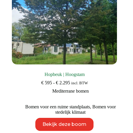
productpagina
Hopbeuk | Hoogstam
Prijsklasse:
€
595
-
€
2.295
incl. BTW
€ 595
Mediterrane bomen
tot
€ 2.295
Bomen voor een ruime standplaats
,
Bomen voor
stedelijk klimaat
Dit
Bekijk deze boom
product
heeft