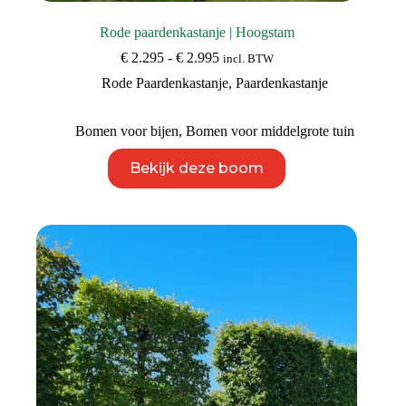
Rode paardenkastanje | Hoogstam
Prijsklasse:
€
2.295
-
€
2.995
incl. BTW
€ 2.295
Rode Paardenkastanje
,
Paardenkastanje
tot
€ 2.995
Bomen voor bijen
,
Bomen voor middelgrote tuin
Dit
Bekijk deze boom
product
heeft
meerdere
variaties.
Deze
optie
kan
gekozen
worden
op
de
productpagina