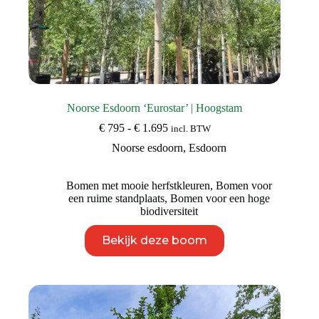
Noorse Esdoorn ‘Eurostar’ | Hoogstam
Prijsklasse:
€
795
-
€
1.695
incl. BTW
€ 795
Noorse esdoorn
,
Esdoorn
tot
€ 1.695
Bomen met mooie herfstkleuren
,
Bomen voor
een ruime standplaats
,
Bomen voor een hoge
biodiversiteit
Dit
Bekijk deze boom
product
heeft
meerdere
variaties.
Deze
optie