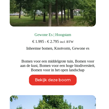
Gewone Es | Hoogstam
Prijsklasse:
€
1.995
-
€
2.795
incl. BTW
€ 1.995
Inheemse bomen
,
Knotvorm
,
Gewone es
tot
€ 2.795
Bomen voor een middelgrote tuin
,
Bomen voor
aan de kust
,
Bomen voor een hoge biodiversiteit
,
Bomen voor in het open landschap
Dit
Bekijk deze boom
product
heeft
meerdere
variaties.
Deze
optie
kan