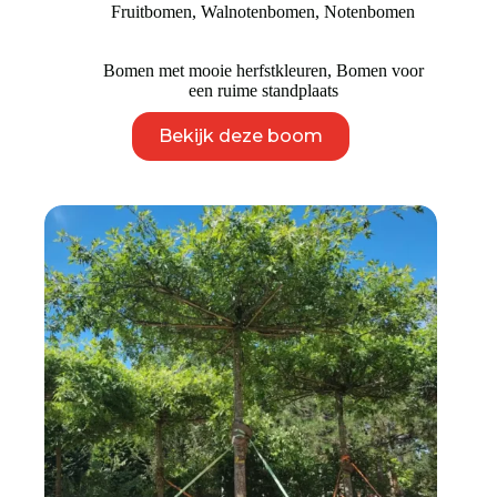
Fruitbomen
,
Walnotenbomen
,
Notenbomen
tot
€ 3.795
Bomen met mooie herfstkleuren
,
Bomen voor
een ruime standplaats
Dit
Bekijk deze boom
product
heeft
meerdere
variaties.
Deze
optie
kan
gekozen
worden
op
de
productpagina