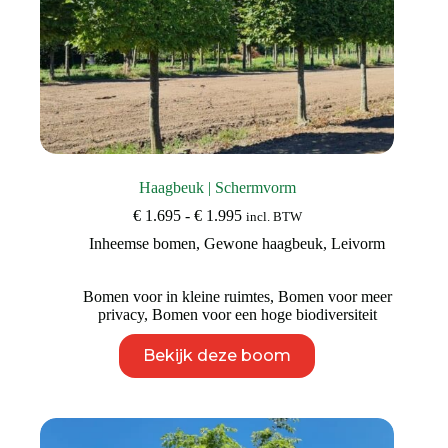
Haagbeuk | Schermvorm
Prijsklasse:
€
1.695
-
€
1.995
incl. BTW
€ 1.695
Inheemse bomen
,
Gewone haagbeuk
,
Leivorm
tot
€ 1.995
Bomen voor in kleine ruimtes
,
Bomen voor meer
privacy
,
Bomen voor een hoge biodiversiteit
Dit
Bekijk deze boom
product
heeft
meerdere
variaties.
Deze