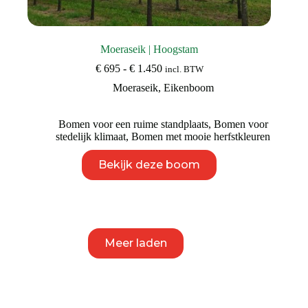
Moeraseik | Hoogstam
Prijsklasse:
€
695
-
€
1.450
incl. BTW
€ 695
Moeraseik
,
Eikenboom
tot
€ 1.450
Bomen voor een ruime standplaats
,
Bomen voor
stedelijk klimaat
,
Bomen met mooie herfstkleuren
Dit
Bekijk deze boom
product
heeft
meerdere
variaties.
Deze
optie
kan
Meer laden
gekozen
worden
op
de
productpagina