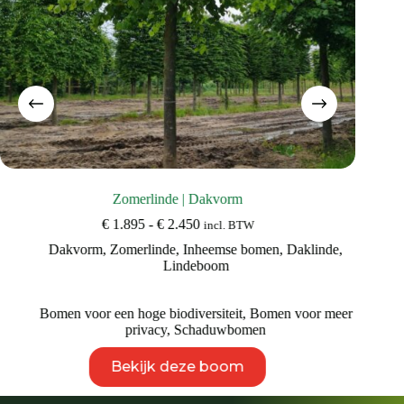
Zomerlinde | Dakvorm
Prijsklasse:
€
1.895
-
€
2.450
incl. BTW
€ 1.895
Dakvorm
,
Zomerlinde
,
Inheemse bomen
,
Daklinde
,
tot
Lindeboom
€ 2.450
Bomen voor een hoge biodiversiteit
,
Bomen voor meer
privacy
,
Schaduwbomen
Dit
Bekijk deze boom
product
heeft
meerdere