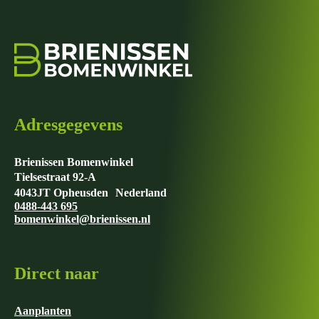
variaties.
Deze
optie
kan
gekozen
worden
op
de
productpagina
Adresgegevens
Brienissen Bomenwinkel
Tielsestraat 92-A
4043JT Opheusden Nederland
0488-443 695
bomenwinkel@brienissen.nl
Direct naar
Aanplanten