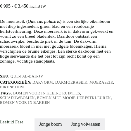
Prijsklasse:
€
995
-
€
3.450
incl. BTW
€ 995
tot
De moeraseik (
Quercus palustris
€ 3.450
) is een sierlijke eikenboom
met diep ingesneden, groen blad en een roodoranje
herfstverkleuring. Deze moeraseik is in dakvorm gekweekt en
vormt zo een breed bladerdek. Daardoor ontstaat een
schaduwrijke, beschutte plek in de tuin. De dakvorm
moeraseik bloeit in mei met goudgele bloemkatjes. Hierna
verschijnen de bruine eikeltjes. Een sterke dakboom met een
hoge sierwaarde die het best tot zijn recht komt op een
zonnige, vochtige standplaats.
SKU:
QUE-PAL-DAK-JV
CATEGORIEËN:
DAKVORM
,
DAKMOERASEIK
,
MOERASEIK
,
EIKENBOOM
TAGS:
BOMEN VOOR IN KLEINE RUIMTES
,
SCHADUWBOMEN
,
BOMEN MET MOOIE HERFSTKLEUREN
,
BOMEN VOOR IN BAKKEN
Leeftijd Fase
Jonge boom
Jong volwassen