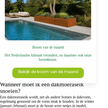
goudgele bloemkatjes. Hierna verschijnen de bruine eikeltjes.
De boom heeft een roodoranje herfstverkleuring. Wil je de
dakmoeraseik of een andere eikenboom kopen, maar heb je
eerst advies nodig over bijvoorbeeld de juiste standplaats? Je
kunt altijd onze website raadplegen voor meer informatie of
contact opnemen met de klantenservice van Brienissen.
Welke bomen zijn geschikt als
dakboom?
Bij Brienissen kun je, naast de dakmoeraseik, verschillende
Boom van de maand
bomen kopen die geschikt zijn als dakboom/parasol. Deze
Het Nederlandse klimaat verandert, en daarmee ook onze
‘dakbomen’ zijn in een speciale dakvorm gekweekt en bieden
boomkeuze.
natuurlijke bescherming tegen de zon. De dakplataan is een
van de bekendste, net als de daklinde. Maar ook een witte
moerbei of een veldesdoorn kun je in dakvorm kopen bij
Bekijk de boom van de maand
Brienissen.
Wanneer moet ik een dakmoeraseik
snoeien?
Een dakmoeraseik wordt, net als andere bomen in dakvorm,
regelmatig gesnoeid om de vorm strak te houden. In de winter
(januari–februari) snoei je de boom weer netjes in model,