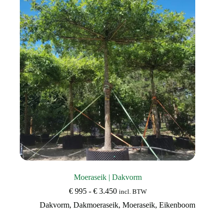
Moeraseik | Dakvorm
Prijsklasse:
€
995
-
€
3.450
incl. BTW
€ 995
Dakvorm
,
Dakmoeraseik
,
Moeraseik
,
Eikenboom
tot
€ 3.450