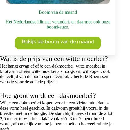
Is een moerbei geschikt als dakboom?
Boom van de maand
Zeker, de witte moerbei kun je kopen in dakvorm. In deze
Het Nederlandse klimaat verandert, en daarmee ook onze
vorm blijft de boom kleiner en beter beheersbaar, waardoor hij
boomkeuze.
goed past in een kleinere tuin en veel schaduw kan geven.
Zonder snoei zou een moerbei flink groot worden, maar in
dakvorm blijft hij compact zolang je hem elk jaar goed
Bekijk de boom van de maand
onderhoudt.
Wat is de prijs van een witte moerbei?
Het hangt ervan af of je een dakmoerbei, witte moerbei in
knotvorm of een witte moerbei als hoogstam wil kopen. ook
de leeftijd van de boom speelt een rol. Check de Brienissen
website voor de actuele prijzen.
Hoe groot wordt een dakmoerbei?
Wil je een dakmoerbei kopen voor in een kleine tuin, dan is
deze vorm heel geschikt. In dakvorm groeit hij vooral in de
breedte, niet in de hoogte. De stam blijft meestal rond de 2 tot
2,5 meter, terwijl het “dak” vaak zo’n 3 tot 5 meter breed
wordt, afhankelijk van hoe je hem snoeit en hoeveel ruimte je
geeft.