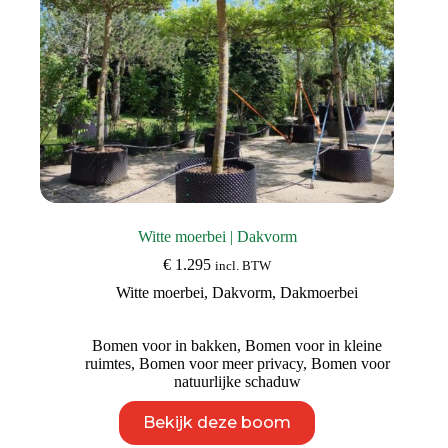
Witte moerbei | Dakvorm
€
1.295
incl. BTW
Witte moerbei
,
Dakvorm
,
Dakmoerbei
Bomen voor in bakken
,
Bomen voor in kleine
ruimtes
,
Bomen voor meer privacy
,
Bomen voor
natuurlijke schaduw
Dit
Bekijk deze boom
product
heeft