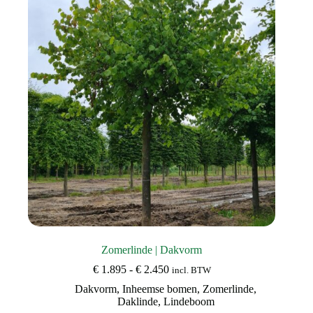
Zomerlinde | Dakvorm
Prijsklasse:
€
1.895
-
€
2.450
incl. BTW
€ 1.895
Dakvorm
,
Inheemse bomen
,
Zomerlinde
,
tot
Daklinde
,
Lindeboom
€ 2.450