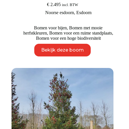
€
2.495
incl. BTW
Noorse esdoorn
,
Esdoorn
Bomen voor bijen
,
Bomen met mooie
herfstkleuren
,
Bomen voor een ruime standplaats
,
Bomen voor een hoge biodiversiteit
Dit
Bekijk deze boom
product
heeft
meerdere
variaties.
Deze
optie
kan
gekozen
worden
op
de
productpagina