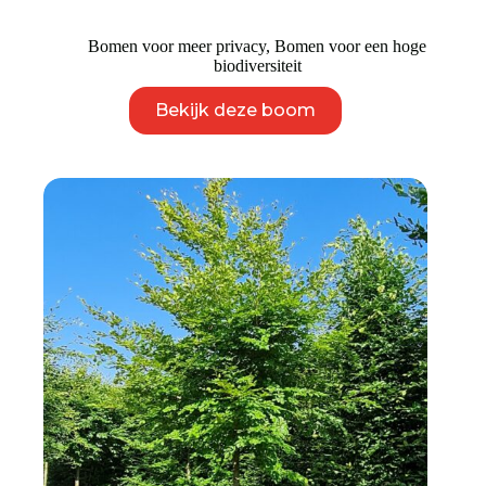
Bomen voor meer privacy
,
Bomen voor een hoge
biodiversiteit
Dit
Bekijk deze boom
product
heeft
meerdere
variaties.
Deze
optie
kan
gekozen
worden
op
de
productpagina