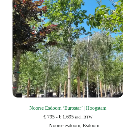
Noorse Esdoorn ‘Eurostar’ | Hoogstam
Prijsklasse:
€
795
-
€
1.695
incl. BTW
€ 795
Noorse esdoorn
,
Esdoorn
tot
€ 1.695