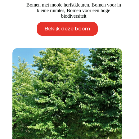
Bomen met mooie herfstkleuren
,
Bomen voor in
kleine ruimtes
,
Bomen voor een hoge
biodiversiteit
Dit
Bekijk deze boom
product
heeft
meerdere
variaties.
Deze
optie
kan
gekozen
worden
op
de
productpagina