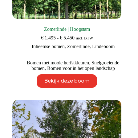
Zomerlinde | Hoogstam
Prijsklasse:
€
1.495
-
€
5.450
incl. BTW
€ 1.495
Inheemse bomen
,
Zomerlinde
,
Lindeboom
tot
€ 5.450
Bomen met mooie herfstkleuren
,
Snelgroeiende
bomen
,
Bomen voor in het open landschap
Dit
Bekijk deze boom
product
heeft
meerdere
variaties.
Deze
optie
kan
gekozen
worden
op
de