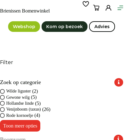
Ga
naar
Winkelwagen
Brienissen Bomenwinkel
de
inhoud
Webshop
Kom op bezoek
Advies
Filter
Zoek op categorie
(2)
Wilde liguster
(5)
Gewone wilg
(5)
Hollandse linde
(26)
Venijnboom (taxus)
(4)
Rode kornoelje
Toon meer opties
Boomvorm