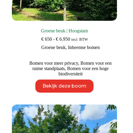
Groene beuk | Hoogstam
Prijsklasse:
€
650
-
€
6.950
incl. BTW
€ 650
Groene beuk
,
Inheemse bomen
tot
€ 6.950
Bomen voor meer privacy
,
Bomen voor een
ruime standplaats
,
Bomen voor een hoge
biodiversiteit
Dit
Bekijk deze boom
product
heeft
meerdere
variaties.
Deze
optie
kan
gekozen
worden