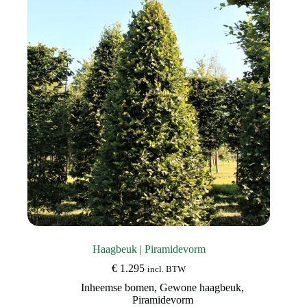
optie
kan
gekozen
worden
op
de
productpagina
Haagbeuk | Piramidevorm
€
1.295
incl. BTW
Inheemse bomen
,
Gewone haagbeuk
,
Piramidevorm