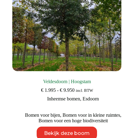
productpagina
Veldesdoorn | Hoogstam
Prijsklasse:
€
1.995
-
€
9.950
incl. BTW
€ 1.995
Inheemse bomen
,
Esdoorn
tot
€ 9.950
Bomen voor bijen
,
Bomen voor in kleine ruimtes
,
Bomen voor een hoge biodiversiteit
Dit
Bekijk deze boom
product