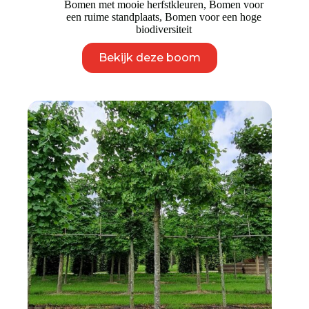
Bomen met mooie herfstkleuren
,
Bomen voor
een ruime standplaats
,
Bomen voor een hoge
biodiversiteit
Dit
Bekijk deze boom
product
heeft
meerdere
variaties.
Deze
optie
kan
gekozen
worden
op
de
productpagina