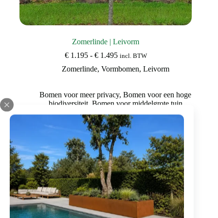
Zomerlinde | Leivorm
Prijsklasse:
€
1.195
-
€
1.495
incl. BTW
€ 1.195
Zomerlinde
,
Vormbomen
,
Leivorm
tot
€ 1.495
Bomen voor meer privacy
,
Bomen voor een hoge
biodiversiteit
,
Bomen voor middelgrote tuin
Dit
Bekijk deze boom
product
heeft
meerdere
variaties.
Deze
optie
kan
gekozen
worden
op
de