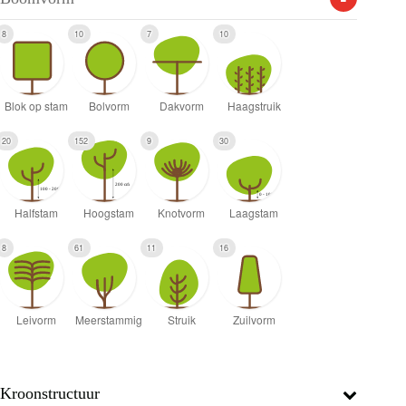
8
10
7
10
20
152
9
30
8
61
11
16
Kroonstructuur