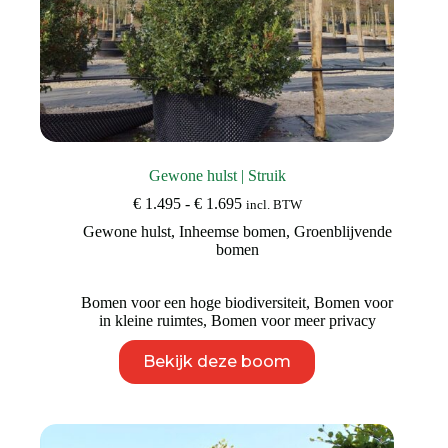
Gewone hulst | Struik
Prijsklasse:
€
1.495
-
€
1.695
incl. BTW
€ 1.495
Gewone hulst
,
Inheemse bomen
,
Groenblijvende
tot
bomen
€ 1.695
Bomen voor een hoge biodiversiteit
,
Bomen voor
in kleine ruimtes
,
Bomen voor meer privacy
Dit
Bekijk deze boom
product
heeft
meerdere
variaties.
Deze