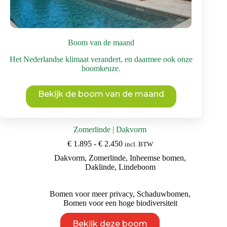
productpagina
Boom van de maand
Het Nederlandse klimaat verandert, en daarmee ook onze
boomkeuze.
Bekijk de boom van de maand
Zomerlinde | Dakvorm
Prijsklasse:
€
1.895
-
€
2.450
incl. BTW
€ 1.895
Dakvorm
,
Zomerlinde
,
Inheemse bomen
,
tot
Daklinde
,
Lindeboom
€ 2.450
Bomen voor meer privacy
,
Schaduwbomen
,
Bomen voor een hoge biodiversiteit
Dit
Bekijk deze boom
product