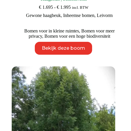
Prijsklasse:
€
1.695
-
€
1.995
incl. BTW
€ 1.695
Gewone haagbeuk
,
Inheemse bomen
,
Leivorm
tot
€ 1.995
Bomen voor in kleine ruimtes
,
Bomen voor meer
privacy
,
Bomen voor een hoge biodiversiteit
Dit
Bekijk deze boom
product
heeft
meerdere
variaties.
Deze
optie
kan
gekozen
worden
op
de
productpagina