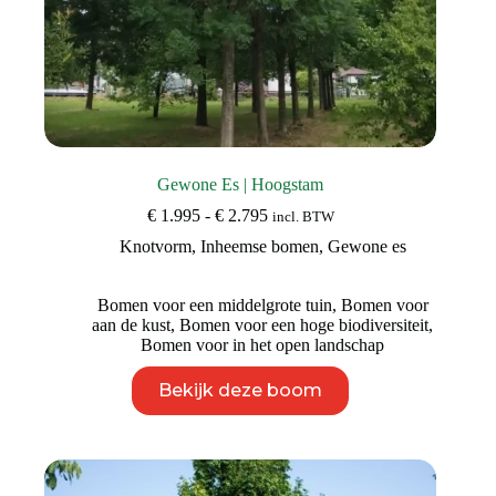
Gewone Es | Hoogstam
Prijsklasse:
€
1.995
-
€
2.795
incl. BTW
€ 1.995
Knotvorm
,
Inheemse bomen
,
Gewone es
tot
€ 2.795
Bomen voor een middelgrote tuin
,
Bomen voor
aan de kust
,
Bomen voor een hoge biodiversiteit
,
Bomen voor in het open landschap
Dit
Bekijk deze boom
product
heeft
meerdere
variaties.
Deze
optie