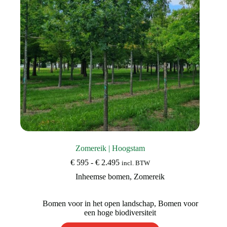
op
de
productpagina
Zomereik | Hoogstam
Prijsklasse:
€
595
-
€
2.495
incl. BTW
€ 595
Inheemse bomen
,
Zomereik
tot
€ 2.495
Bomen voor in het open landschap
,
Bomen voor
een hoge biodiversiteit
Dit