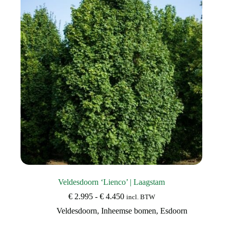
kan
gekozen
worden
op
de
productpagina
Veldesdoorn ‘Lienco’ | Laagstam
Prijsklasse:
€
2.995
-
€
4.450
incl. BTW
€ 2.995
Veldesdoorn
,
Inheemse bomen
,
Esdoorn
tot
€ 4.450