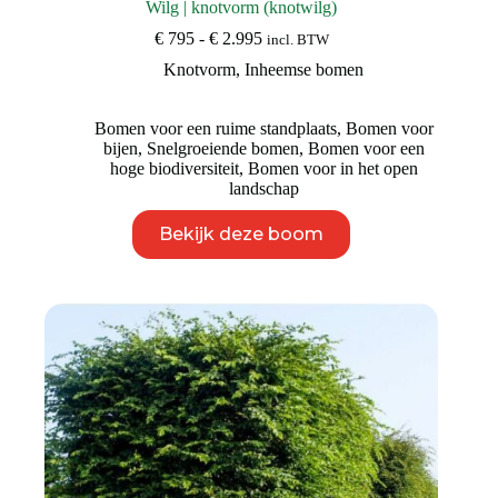
Wilg | knotvorm (knotwilg)
Prijsklasse:
€
795
-
€
2.995
incl. BTW
€ 795
Knotvorm
,
Inheemse bomen
tot
€ 2.995
Bomen voor een ruime standplaats
,
Bomen voor
bijen
,
Snelgroeiende bomen
,
Bomen voor een
hoge biodiversiteit
,
Bomen voor in het open
landschap
Dit
Bekijk deze boom
product
heeft
meerdere
variaties.
Deze
optie
kan
gekozen
worden
op
de
productpagina