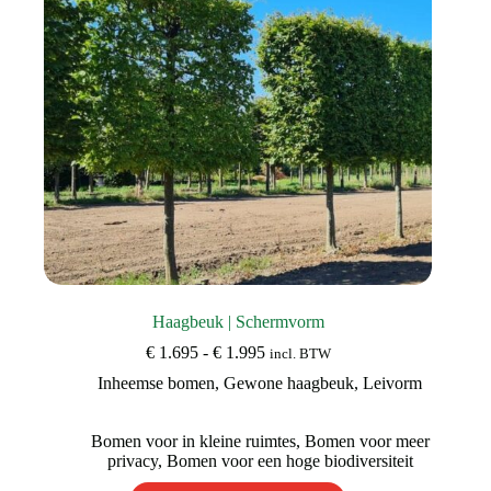
op
de
productpagina
Haagbeuk | Schermvorm
Prijsklasse:
€
1.695
-
€
1.995
incl. BTW
€ 1.695
Inheemse bomen
,
Gewone haagbeuk
,
Leivorm
tot
€ 1.995
Bomen voor in kleine ruimtes
,
Bomen voor meer
privacy
,
Bomen voor een hoge biodiversiteit
Dit