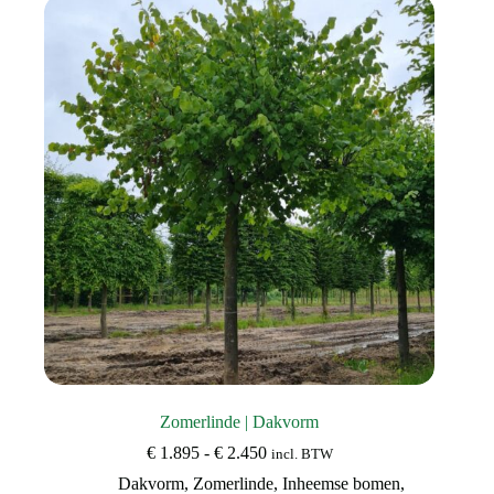
Deze
optie
kan
gekozen
worden
op
de
productpagina
Zomerlinde | Dakvorm
Prijsklasse:
€
1.895
-
€
2.450
incl. BTW
€ 1.895
Dakvorm
,
Zomerlinde
,
Inheemse bomen
,
tot