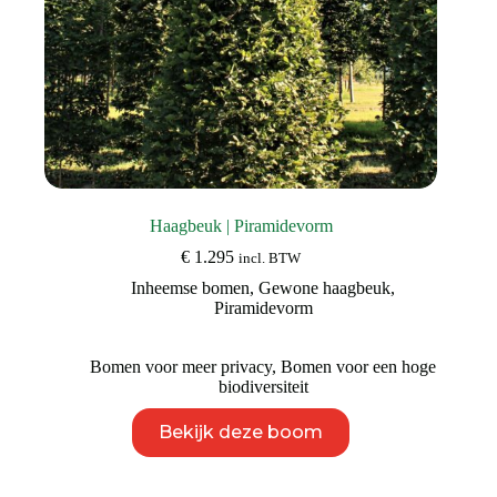
Haagbeuk | Piramidevorm
€
1.295
incl. BTW
Inheemse bomen
,
Gewone haagbeuk
,
Piramidevorm
Bomen voor meer privacy
,
Bomen voor een hoge
biodiversiteit
Dit
Bekijk deze boom
product
heeft
meerdere
variaties.