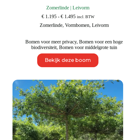
Zomerlinde | Leivorm
Prijsklasse:
€
1.195
-
€
1.495
incl. BTW
€ 1.195
Zomerlinde
,
Vormbomen
,
Leivorm
tot
€ 1.495
Bomen voor meer privacy
,
Bomen voor een hoge
biodiversiteit
,
Bomen voor middelgrote tuin
Dit
Bekijk deze boom
product
heeft
meerdere
variaties.
Deze
optie
kan
gekozen
worden
op
de
productpagina