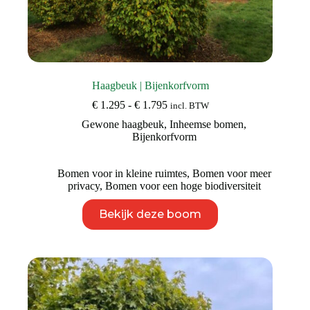
Haagbeuk | Bijenkorfvorm
Prijsklasse:
€
1.295
-
€
1.795
incl. BTW
€ 1.295
Gewone haagbeuk
,
Inheemse bomen
,
tot
Bijenkorfvorm
€ 1.795
Bomen voor in kleine ruimtes
,
Bomen voor meer
privacy
,
Bomen voor een hoge biodiversiteit
Dit
Bekijk deze boom
product
heeft
meerdere
variaties.
Deze
optie
kan
gekozen