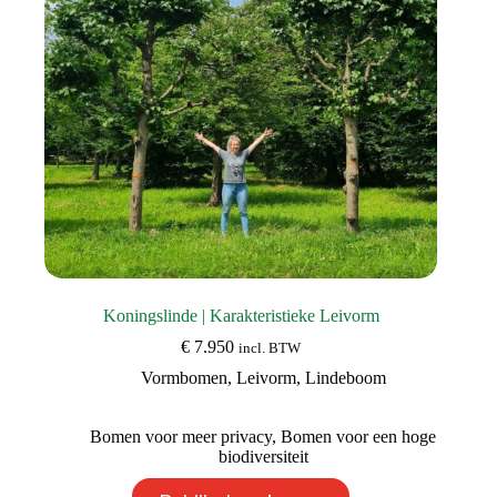
op
de
productpagina
Koningslinde | Karakteristieke Leivorm
€
7.950
incl. BTW
Vormbomen
,
Leivorm
,
Lindeboom
Bomen voor meer privacy
,
Bomen voor een hoge
biodiversiteit
Dit