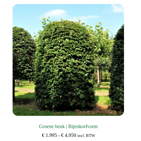
variaties.
Deze
optie
kan
gekozen
worden
op
de
productpagina
Groene beuk | Bijenkorfvorm
Prijsklasse:
€
1.995
-
€
4.950
incl. BTW
€ 1.995