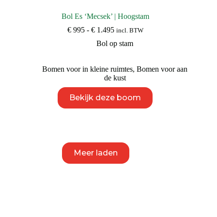
Bol Es ‘Mecsek’ | Hoogstam
Prijsklasse:
€
995
-
€
1.495
incl. BTW
€ 995
Bol op stam
tot
€ 1.495
Bomen voor in kleine ruimtes
,
Bomen voor aan
de kust
Dit
Bekijk deze boom
product
heeft
meerdere
variaties.
Deze
optie
kan
Meer laden
gekozen
worden
op
de
productpagina