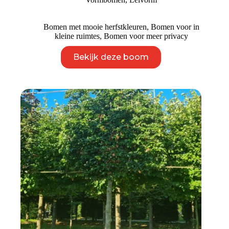
Bomen met mooie herfstkleuren
,
Bomen voor in
kleine ruimtes
,
Bomen voor meer privacy
Dit
Bekijk deze boom
product
heeft
meerdere
variaties.
Deze
optie
kan
gekozen
worden
op
de
productpagina