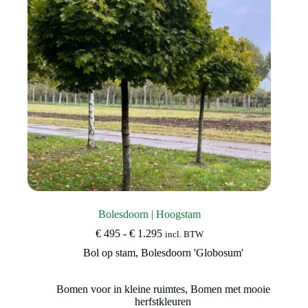
worden
op
de
productpagina
Bolesdoorn | Hoogstam
Prijsklasse:
€
495
-
€
1.295
incl. BTW
€ 495
Bol op stam
,
Bolesdoorn 'Globosum'
tot
€ 1.295
Bomen voor in kleine ruimtes
,
Bomen met mooie
herfstkleuren