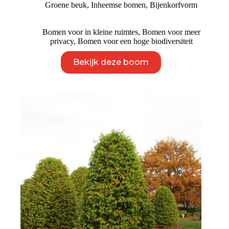
Groene beuk
,
Inheemse bomen
,
Bijenkorfvorm
tot
€ 4.950
Bomen voor in kleine ruimtes
,
Bomen voor meer
privacy
,
Bomen voor een hoge biodiversiteit
Dit
Bekijk deze boom
product
heeft
meerdere
variaties.
Deze
optie
kan
gekozen
worden
op
de
productpagina