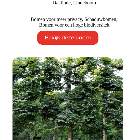
Daklinde
,
Lindeboom
€ 2.450
Bomen voor meer privacy
,
Schaduwbomen
,
Bomen voor een hoge biodiversiteit
Dit
Bekijk deze boom
product
heeft
meerdere
variaties.
Deze
optie
kan
gekozen
worden
op
de
productpagina