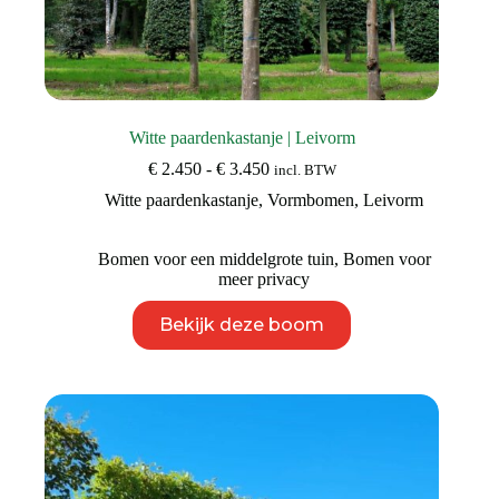
Witte paardenkastanje | Leivorm
Prijsklasse:
€
2.450
-
€
3.450
incl. BTW
€ 2.450
Witte paardenkastanje
,
Vormbomen
,
Leivorm
tot
€ 3.450
Bomen voor een middelgrote tuin
,
Bomen voor
meer privacy
Dit
Bekijk deze boom
product
heeft
meerdere
variaties.
Deze
optie
kan
gekozen
worden