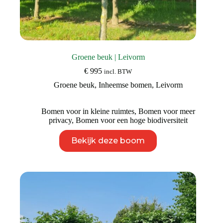
Groene beuk | Leivorm
€
995
incl. BTW
Groene beuk
,
Inheemse bomen
,
Leivorm
Bomen voor in kleine ruimtes
,
Bomen voor meer
privacy
,
Bomen voor een hoge biodiversiteit
Dit
Bekijk deze boom
product
heeft
meerdere
variaties.
Deze
optie
kan
gekozen
worden