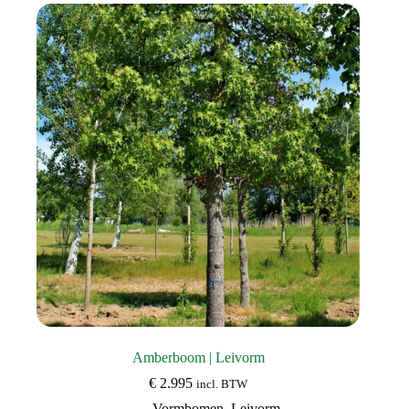
Deze
optie
kan
gekozen
worden
op
de
productpagina
Amberboom | Leivorm
€
2.995
incl. BTW
Vormbomen
,
Leivorm