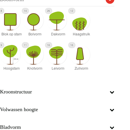
8
14
26
12
9
11
16
16
Kroonstructuur
Volwassen hoogte
Bladvorm