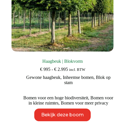
Haagbeuk | Blokvorm
Prijsklasse:
€
995
-
€
2.995
incl. BTW
€ 995
Gewone haagbeuk
,
Inheemse bomen
,
Blok op
tot
stam
€ 2.995
Bomen voor een hoge biodiversiteit
,
Bomen voor
in kleine ruimtes
,
Bomen voor meer privacy
Dit
Bekijk deze boom
product
heeft
meerdere