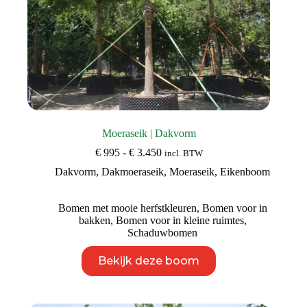
Moeraseik | Dakvorm
Prijsklasse:
€
995
-
€
3.450
incl. BTW
€ 995
Dakvorm
,
Dakmoeraseik
,
Moeraseik
,
Eikenboom
tot
€ 3.450
Bomen met mooie herfstkleuren
,
Bomen voor in
bakken
,
Bomen voor in kleine ruimtes
,
Schaduwbomen
Dit
Bekijk deze boom
product
heeft
meerdere
variaties.