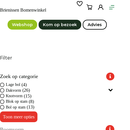
Ga
naar
Winkelwagen
Brienissen Bomenwinkel
de
inhoud
Webshop
Kom op bezoek
Advies
Filter
Zoek op categorie
(4)
Lage bol
(26)
Dakvorm
(15)
Knotvorm
(8)
Blok op stam
(13)
Bol op stam
Toon meer opties
Boomvorm