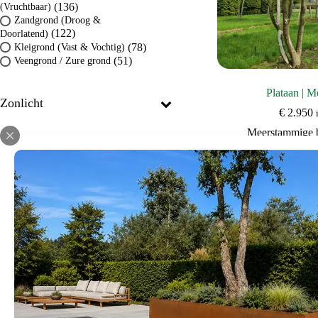
(136)
(Vruchtbaar)
Zandgrond (Droog &
(122)
Doorlatend)
(78)
Kleigrond (Vast & Vochtig)
(51)
Veengrond / Zure grond
Plataan | 
Zonlicht
€
2.950
Meerstammige
Windgevoeligheid
Snelgroeiende 
het op
Huidige grootte
1,5-2m
18-20m
Bekijk d
Prijs
€
175
€
29.500