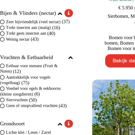
€
5.950
Bijen & Vlinders (nectar)
Sierbomen
,
M
(37)
Zeer bijvriendelijk (veel nectar)
(16)
Trekt insecten aan (matig)
(40)
Trekt geen insecten aan
Bomen voor b
(43)
Weinig nectar
bomen
,
Bomen v
Bomen voor in
Vruchten & Eetbaarheid
Bekijk d
Eetbaar voor mensen (Fruit &
(12)
Noten)
Aantrekkelijk voor vogels
(75)
(vogelhaag)
Voedsel voor egels & eekhoorns
(6)
(kleine zoogdieren)
(50)
Siervruchten
(43)
Geen of onopvallend vruchten
Grondsoort
Lichte klei / Leem / Zavel