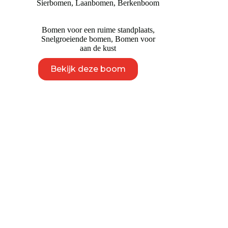
Sierbomen
,
Laanbomen
,
Berkenboom
Bomen voor een ruime standplaats
,
Snelgroeiende bomen
,
Bomen voor
aan de kust
Dit
Bekijk deze boom
product
heeft
meerdere
variaties.
Deze
optie
kan
gekozen
worden
op
de
productpagina