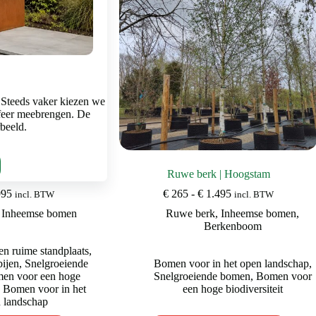
worden
worden
op
op
de
de
productpagina
productpagina
 Steeds vaker kiezen we
feer meebrengen. De
rbeeld.
rm (knotwilg)
Ruwe berk | Hoogstam
Prijsklasse:
Prijsklasse:
995
€
265
-
€
1.495
incl. BTW
incl. BTW
€ 795
€ 265
,
Inheemse bomen
Ruwe berk
,
Inheemse bomen
,
tot
tot
Berkenboom
€ 2.995
€ 1.495
n ruime standplaats
,
ijen
,
Snelgroeiende
Bomen voor in het open landschap
,
en voor een hoge
Snelgroeiende bomen
,
Bomen voor
,
Bomen voor in het
een hoge biodiversiteit
 landschap