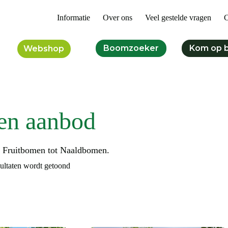
Informatie
Over ons
Veel gestelde vragen
C
Boomzoeker
Kom op 
Webshop
en aanbod
n Fruitbomen tot Naaldbomen.
sultaten wordt getoond