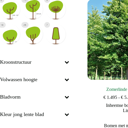
6
75
9
18
28
7
Kroonstructuur
Volwassen hoogte
Zomerlinde
Bladvorm
€
1.495
-
€
5.
Inheemse b
Li
Kleur jong lente blad
Bomen met mo