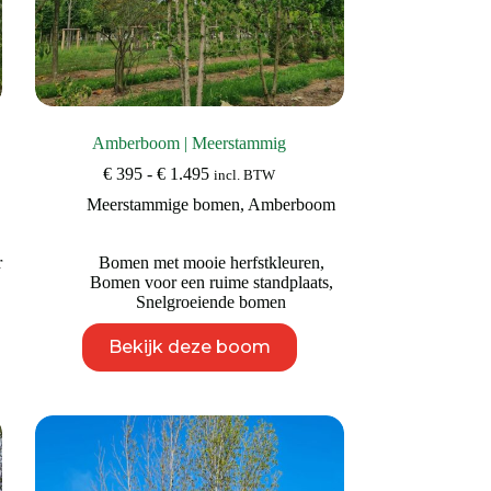
Amberboom | Meerstammig
Prijsklasse:
€
395
-
€
1.495
incl. BTW
€ 395
Meerstammige bomen
,
Amberboom
tot
€ 1.495
r
Bomen met mooie herfstkleuren
,
Bomen voor een ruime standplaats
,
Snelgroeiende bomen
Dit
Bekijk deze boom
product
heeft
meerdere
variaties.
Deze
optie
kan
gekozen