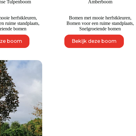
nse Tulpenboom
Amberboom
tot
€ 2.995
oie herfstkleuren
,
Bomen met mooie herfstkleuren
,
n ruime standplaats
,
Bomen voor een ruime standplaats
,
oeiende bomen
Snelgroeiende bomen
Dit
Dit
eze boom
Bekijk deze boom
product
product
heeft
heeft
meerdere
meerdere
variaties.
variaties.
Deze
Deze
optie
optie
kan
kan
gekozen
gekozen
worden
worden
op
op
de
de
productpagina
productpagina