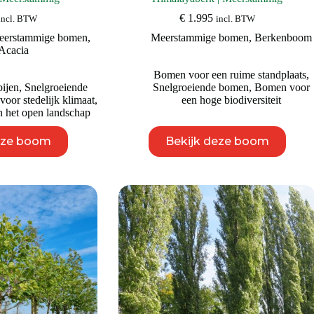
€
1.995
incl. BTW
incl. BTW
eerstammige bomen
,
Meerstammige bomen
,
Berkenboom
Acacia
Bomen voor een ruime standplaats
,
ijen
,
Snelgroeiende
Snelgroeiende bomen
,
Bomen voor
oor stedelijk klimaat
,
een hoge biodiversiteit
 het open landschap
Dit
Dit
eze boom
Bekijk deze boom
product
product
heeft
heeft
meerdere
meerdere
variaties.
variaties.
Deze
Deze
optie
optie
kan
kan
gekozen
gekozen
worden
worden
op
op
de
de
productpagina
productpagina