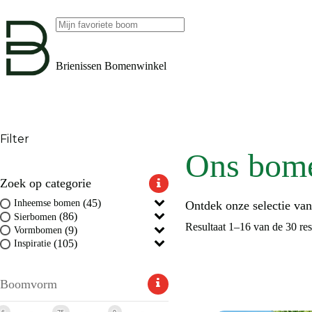
Ga
naar
de
Geen
inhoud
resultaten
Brienissen Bomenwinkel
Filter
Ons bom
Zoek op categorie
(45)
Inheemse bomen
Ontdek onze selectie va
(86)
Sierbomen
Resultaat 1–16 van de 30 re
(9)
Vormbomen
(105)
Inspiratie
Boomvorm