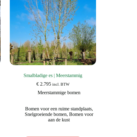
worden
op
de
productpagina
Smalbladige es | Meerstammig
€
2.795
incl. BTW
Meerstammige bomen
Bomen voor een ruime standplaats
,
Snelgroeiende bomen
,
Bomen voor
aan de kust