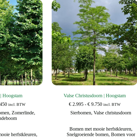
 | Hoogstam
Valse Christusdoorn | Hoogstam
Prijsklasse:
Prijsklasse:
450
€
2.995
-
€
9.750
incl. BTW
incl. BTW
€ 1.495
€ 2.995
omen
,
Zomerlinde
,
Sierbomen
,
Valse christusdoorn
tot
tot
ndeboom
€ 5.450
€ 9.750
Bomen met mooie herfstkleuren
,
oie herfstkleuren
,
Snelgroeiende bomen
,
Bomen voor