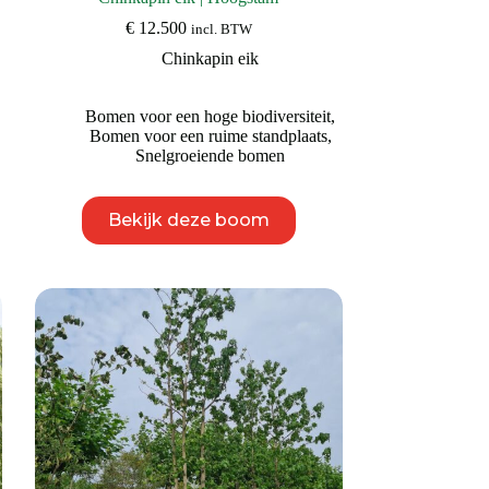
€
12.500
incl. BTW
Chinkapin eik
Bomen voor een hoge biodiversiteit
,
Bomen voor een ruime standplaats
,
Snelgroeiende bomen
Dit
Bekijk deze boom
product
heeft
meerdere
variaties.
Deze
optie
kan
gekozen
worden
op
de
productpagina