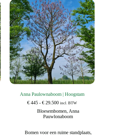
Anna Paulownaboom | Hoogstam
Prijsklasse:
€
445
-
€
29.500
incl. BTW
€ 445
Bloesembomen
,
Anna
tot
Pauwlonaboom
€ 29.500
Bomen voor een ruime standplaats
,