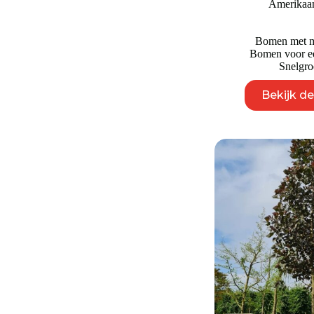
Amerikaa
Bomen met mo
Bomen voor ee
Snelgr
Bekijk d