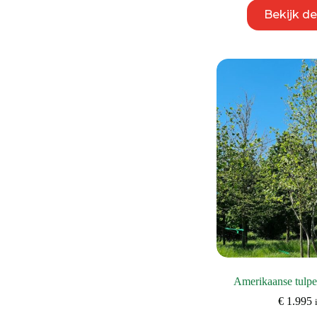
Bekijk d
Amerikaanse tulp
€
1.995