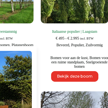
Meerstammig
Italiaanse populier | Laagstam
Prijsklasse:
€
495
-
€
2.995
incl. BTW
incl. BTW
€ 495
 bomen
,
Platanenboom
Beveerd
,
Populier
,
Zuilvormig
tot
€ 2.995
bomen
,
Bomen voor in
Bomen voor aan de kust
,
Bomen voo
en landschap
een ruime standplaats
,
Snelgroeiende
bomen
Dit
Dit
eze boom
Bekijk deze boom
product
product
heeft
heeft
meerdere
meerdere
variaties.
variaties.
Deze
Deze
optie
optie
kan
kan
gekozen
gekozen