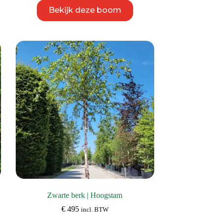
Dit
Bekijk deze boom
product
heeft
meerdere
variaties.
Deze
optie
kan
gekozen
worden
op
de
productpagina
Zwarte berk | Hoogstam
€
495
incl. BTW