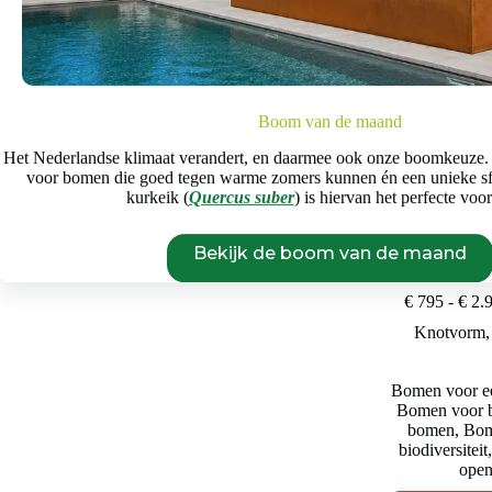
Begin opnieuw
Boom van de maand
Het Nederlandse klimaat verandert, en daarmee ook onze boomkeuze.
voor bomen die goed tegen warme zomers kunnen én een unieke s
kurkeik (
Quercus suber
) is hiervan het perfecte voo
Bekijk de boom van de maand
Wilg | knotvo
€
795
-
€
2.
Knotvorm
Bomen voor ee
Bomen voor b
bomen
,
Bom
biodiversiteit
open