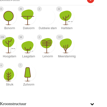
8
26
2
32
229
58
2
157
4
7
Kroonstructuur