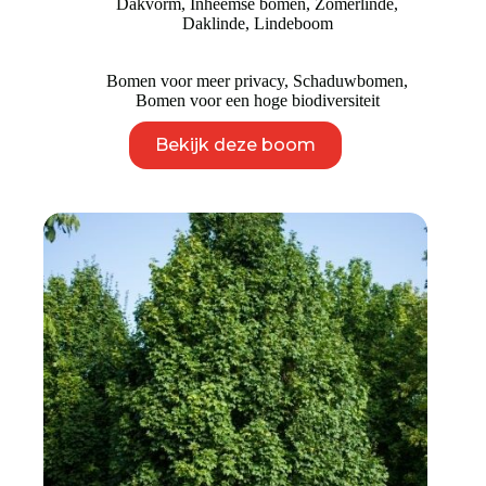
Dakvorm
,
Inheemse bomen
,
Zomerlinde
,
tot
Daklinde
,
Lindeboom
€ 2.450
Bomen voor meer privacy
,
Schaduwbomen
,
Bomen voor een hoge biodiversiteit
Dit
Bekijk deze boom
product
heeft
meerdere
variaties.
Deze
optie
kan
gekozen
worden
op
de
productpagina