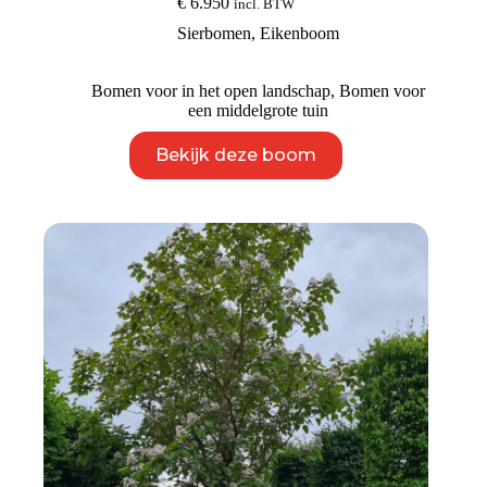
€
6.950
incl. BTW
Sierbomen
,
Eikenboom
Bomen voor in het open landschap
,
Bomen voor
een middelgrote tuin
Dit
Bekijk deze boom
product
heeft
meerdere
variaties.
Deze
optie
kan
gekozen
worden
op
de
productpagina