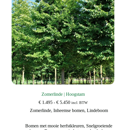
gekozen
worden
op
de
productpagina
Zomerlinde | Hoogstam
Prijsklasse:
€
1.495
-
€
5.450
incl. BTW
€ 1.495
Zomerlinde
,
Inheemse bomen
,
Lindeboom
tot
€ 5.450
Bomen met mooie herfstkleuren
,
Snelgroeiende