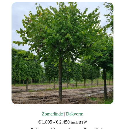
variaties.
Deze
optie
kan
gekozen
worden
op
de
productpagina
Zomerlinde | Dakvorm
Prijsklasse:
€
1.895
-
€
2.450
incl. BTW
€ 1.895