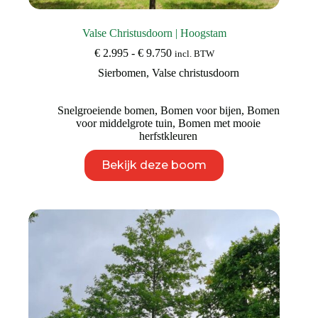
Valse Christusdoorn | Hoogstam
Prijsklasse:
€
2.995
-
€
9.750
incl. BTW
€ 2.995
Sierbomen
,
Valse christusdoorn
tot
€ 9.750
Snelgroeiende bomen
,
Bomen voor bijen
,
Bomen
voor middelgrote tuin
,
Bomen met mooie
herfstkleuren
Dit
Bekijk deze boom
product
heeft
meerdere
variaties.
Deze
optie
kan
gekozen
worden
op
de
productpagina