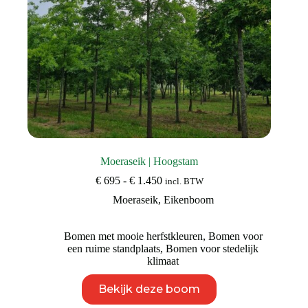
Moeraseik | Hoogstam
Prijsklasse:
€
695
-
€
1.450
incl. BTW
€ 695
Moeraseik
,
Eikenboom
tot
€ 1.450
Bomen met mooie herfstkleuren
,
Bomen voor
een ruime standplaats
,
Bomen voor stedelijk
klimaat
Dit
Bekijk deze boom
product
heeft