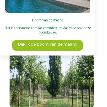
Dit
Bekijk deze boom
product
heeft
meerdere
Boom van de maand
variaties.
Deze
Het Nederlandse klimaat verandert, en daarmee ook onze
optie
boomkeuze.
kan
gekozen
worden
Bekijk de boom van de maand
op
de
productpagina