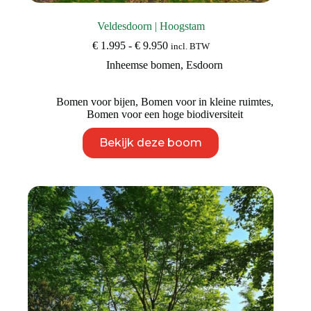
Veldesdoorn | Hoogstam
Prijsklasse:
€
1.995
-
€
9.950
incl. BTW
€ 1.995
Inheemse bomen
,
Esdoorn
tot
€ 9.950
Bomen voor bijen
,
Bomen voor in kleine ruimtes
,
Bomen voor een hoge biodiversiteit
Dit
Bekijk deze boom
product
heeft
meerdere
variaties.
Deze
optie
kan
gekozen
worden
op
de
productpagina