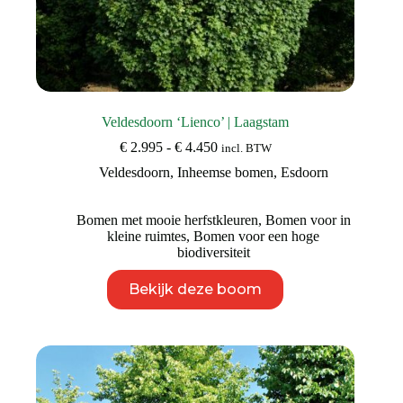
Veldesdoorn ‘Lienco’ | Laagstam
Prijsklasse:
€
2.995
-
€
4.450
incl. BTW
€ 2.995
Veldesdoorn
,
Inheemse bomen
,
Esdoorn
tot
€ 4.450
Bomen met mooie herfstkleuren
,
Bomen voor in
kleine ruimtes
,
Bomen voor een hoge
biodiversiteit
Dit
Bekijk deze boom
product
heeft
meerdere
variaties.
Deze
optie
kan