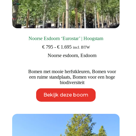
Noorse Esdoorn ‘Eurostar’ | Hoogstam
Prijsklasse:
€
795
-
€
1.695
incl. BTW
€ 795
Noorse esdoorn
,
Esdoorn
tot
€ 1.695
Bomen met mooie herfstkleuren
,
Bomen voor
een ruime standplaats
,
Bomen voor een hoge
biodiversiteit
Dit
Bekijk deze boom
product
heeft
meerdere
variaties.
Deze
optie
kan
gekozen