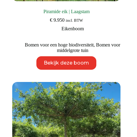
Piramide eik | Laagstam
€
9.950
incl. BTW
Eikenboom
Bomen voor een hoge biodiversiteit
,
Bomen voor
middelgrote tuin
Dit
Bekijk deze boom
product
heeft
meerdere
variaties.
Deze
optie
kan
gekozen
worden
op
de
productpagina