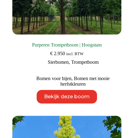
Purperen Trompetboom | Hoogstam
€
2.950
incl. BTW
Sierbomen
,
Trompetboom
Bomen voor bijen
,
Bomen met mooie
herfstkleuren
Dit
Bekijk deze boom
product
heeft
meerdere
variaties.
Deze
optie
kan
gekozen