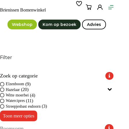
Ga
naar
Winkelwagen
Brienissen Bomenwinkel
de
inhoud
Webshop
Kom op bezoek
Advies
Filter
Zoek op categorie
(9)
Elzenboom
(20)
Hazelaar
(4)
Witte moerbei
(11)
Watercipres
(3)
Streepjesbast esdoorn
Toon meer opties
Boomvorm