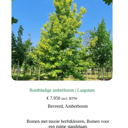
worden
op
de
productpagina
Bontbladige amberboom | Laagstam
€
7.950
incl. BTW
Beveerd
,
Amberboom
Bomen met mooie herfstkleuren
,
Bomen voor
een ruime standplaats