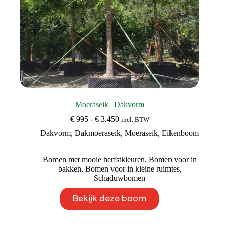
Moeraseik | Dakvorm
Prijsklasse:
€
995
-
€
3.450
incl. BTW
€ 995
Dakvorm
,
Dakmoeraseik
,
Moeraseik
,
Eikenboom
tot
€ 3.450
Bomen met mooie herfstkleuren
,
Bomen voor in
bakken
,
Bomen voor in kleine ruimtes
,
Schaduwbomen
Dit
Bekijk deze boom
product
heeft
meerdere