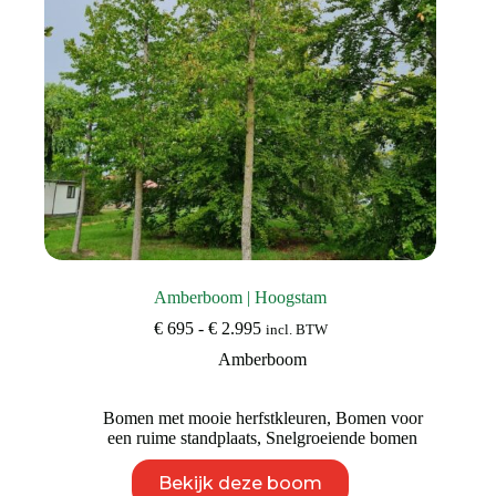
de
productpagina
Amberboom | Hoogstam
Prijsklasse:
€
695
-
€
2.995
incl. BTW
€ 695
Amberboom
tot
€ 2.995
Bomen met mooie herfstkleuren
,
Bomen voor
een ruime standplaats
,
Snelgroeiende bomen
Dit
Bekijk deze boom
product