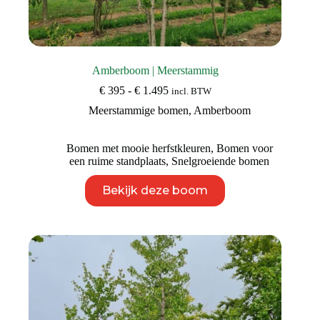
Amberboom | Meerstammig
Prijsklasse:
€
395
-
€
1.495
incl. BTW
€ 395
Meerstammige bomen
,
Amberboom
tot
€ 1.495
Bomen met mooie herfstkleuren
,
Bomen voor
een ruime standplaats
,
Snelgroeiende bomen
Dit
Bekijk deze boom
product
heeft
meerdere
variaties.
Deze
optie
kan
gekozen
worden
op