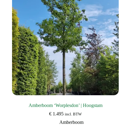
kan
gekozen
worden
op
de
productpagina
Amberboom ‘Worplesdon’ | Hoogstam
€
1.495
incl. BTW
Amberboom