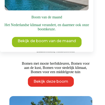
Boom van de maand
Het Nederlandse klimaat verandert, en daarmee ook onze
boomkeuze.
Amberboom ‘Worplesdon’ | Laanboom
Bekijk de boom van de maand
Prijsklasse:
€
225
-
€
575
incl. BTW
€ 225
Laanbomen
,
Amberboom
tot
€ 575
Bomen met mooie herfstkleuren
,
Bomen voor
aan de kust
,
Bomen voor stedelijk klimaat
,
Bomen voor een middelgrote tuin
Dit
Bekijk deze boom
product
heeft
meerdere
variaties.
Deze
optie