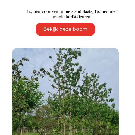
Bomen voor een ruime standplaats
,
Bomen met
mooie herfstkleuren
Dit
Bekijk deze boom
product
heeft
meerdere
variaties.
Deze
optie
kan
gekozen
worden
op
de
productpagina