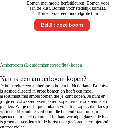
Bomen met mooie herfstkleuren
,
Bomen voor
aan de kust
,
Bomen voor stedelijk klimaat
,
Bomen voor een middelgrote tuin
Dit
Bekijk deze boom
product
heeft
meerdere
variaties.
Deze
optie
kan
gekozen
Amberboom (Liquidambar styraciflua) kopen
worden
op
Kan ik een amberboom kopen?
de
productpagina
Je kunt zeker een amberboom kopen in Nederland. Brienissen
is gespecialiseerd in grote bomen en heeft een mooi
assortiment met amberbomen die je kunt kopen. Je kunt er
jonge en volwassen exemplaren kopen en die ook aan laten
planten. Wil je de Liquidambar styraciflua kopen, dan kies je
voor een bijzondere sierboom die bekend staat om zijn
spectaculaire herfstkleuren. Het handvormige glanzende blad
is groen en verkleurt in de herfst naar geeloranje, oranjerood
en roodviolet.