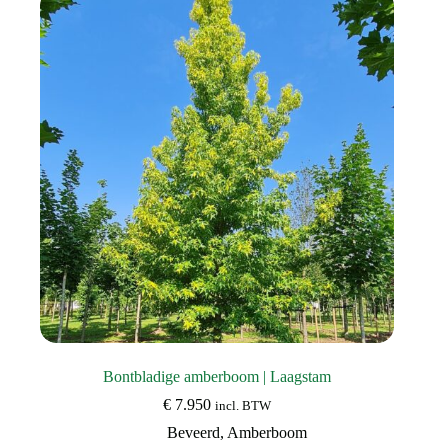
Bontbladige amberboom | Laagstam
€
7.950
incl. BTW
Beveerd
,
Amberboom