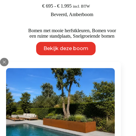
Prijsklasse:
€
695
-
€
1.995
incl. BTW
€ 695
Beveerd
,
Amberboom
tot
€ 1.995
Bomen met mooie herfstkleuren
,
Bomen voor
een ruime standplaats
,
Snelgroeiende bomen
Dit
Bekijk deze boom
product
heeft
meerdere
variaties.
Deze
optie
kan
gekozen
worden
op
de
productpagina