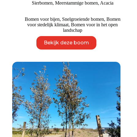
Sierbomen
,
Meerstammige bomen
,
Acacia
Bomen voor bijen
,
Snelgroeiende bomen
,
Bomen
voor stedelijk klimaat
,
Bomen voor in het open
landschap
Dit
Bekijk deze boom
product
heeft
meerdere
variaties.
Deze
optie
kan
gekozen
worden
op
de
productpagina