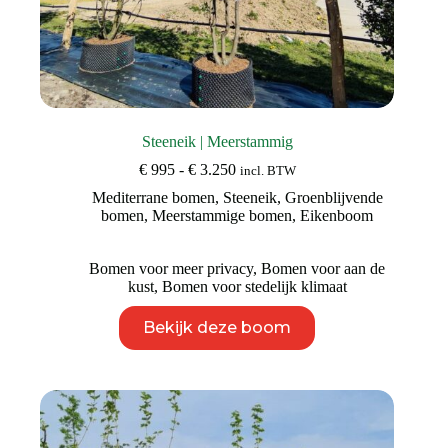
Steeneik | Meerstammig
Prijsklasse:
€
995
-
€
3.250
incl. BTW
€ 995
Mediterrane bomen
,
Steeneik
,
Groenblijvende
tot
bomen
,
Meerstammige bomen
,
Eikenboom
€ 3.250
Bomen voor meer privacy
,
Bomen voor aan de
kust
,
Bomen voor stedelijk klimaat
Dit
Bekijk deze boom
product
heeft
meerdere
variaties.
Deze
optie
kan