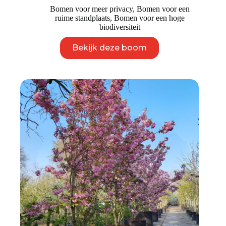
Bomen voor meer privacy
,
Bomen voor een
ruime standplaats
,
Bomen voor een hoge
biodiversiteit
Dit
Bekijk deze boom
product
heeft
meerdere
variaties.
Deze
optie
kan
gekozen
worden
op
de
productpagina