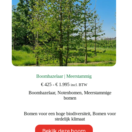
productpagina
Boomhazelaar | Meerstammig
Prijsklasse:
€
425
-
€
1.995
incl. BTW
€ 425
Boomhazelaar
,
Notenbomen
,
Meerstammige
tot
bomen
€ 1.995
Bomen voor een hoge biodiversiteit
,
Bomen voor
stedelijk klimaat
Dit
Bekijk deze boom