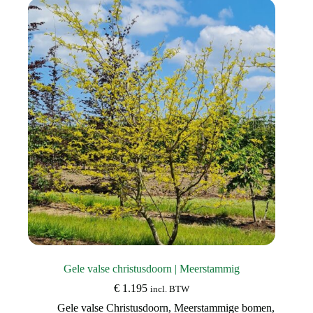
Deze
optie
kan
gekozen
worden
op
de
productpagina
Gele valse christusdoorn | Meerstammig
€
1.195
incl. BTW
Gele valse Christusdoorn
,
Meerstammige bomen
,