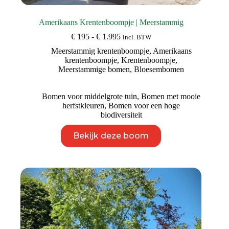
Amerikaans Krentenboompje | Meerstammig
Prijsklasse:
€
195
-
€
1.995
incl. BTW
€ 195
Meerstammig krentenboompje
,
Amerikaans
tot
krentenboompje
,
Krentenboompje
,
€ 1.995
Meerstammige bomen
,
Bloesembomen
Bomen voor middelgrote tuin
,
Bomen met mooie
herfstkleuren
,
Bomen voor een hoge
biodiversiteit
Dit
Bekijk deze boom
product
heeft
meerdere
variaties.
Deze
optie
kan
gekozen
worden
op