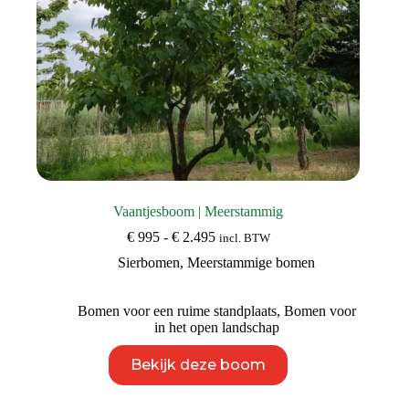
Vaantjesboom | Meerstammig
Prijsklasse:
€
995
-
€
2.495
incl. BTW
€ 995
Sierbomen
,
Meerstammige bomen
tot
€ 2.495
Bomen voor een ruime standplaats
,
Bomen voor
in het open landschap
Dit
Bekijk deze boom
product
heeft
meerdere