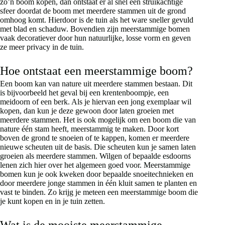
zo’n boom kopen, dan ontstaat er al snel een struikachtige
sfeer doordat de boom met meerdere stammen uit de grond
omhoog komt. Hierdoor is de tuin als het ware sneller gevuld
met blad en schaduw. Bovendien zijn meerstammige bomen
vaak decoratiever door hun natuurlijke, losse vorm en geven
ze meer privacy in de tuin.
Hoe ontstaat een meerstammige boom?
Een boom kan van nature uit meerdere stammen bestaan. Dit
is bijvoorbeeld het geval bij een krentenboompje, een
meidoorn of een berk. Als je hiervan een jong exemplaar wil
kopen, dan kun je deze gewoon door laten groeien met
meerdere stammen. Het is ook mogelijk om een boom die van
nature één stam heeft, meerstammig te maken. Door kort
boven de grond te snoeien of te kappen, komen er meerdere
nieuwe scheuten uit de basis. Die scheuten kun je samen laten
groeien als meerdere stammen. Wilgen of bepaalde esdoorns
lenen zich hier over het algemeen goed voor. Meerstammige
bomen kun je ook kweken door bepaalde snoeitechnieken en
door meerdere jonge stammen in één kluit samen te planten en
vast te binden. Zo krijg je meteen een meerstammige boom die
je kunt kopen en in je tuin zetten.