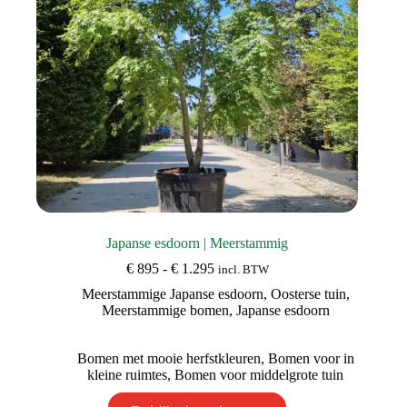
de
productpagina
Japanse esdoorn | Meerstammig
Prijsklasse:
€
895
-
€
1.295
incl. BTW
€ 895
Meerstammige Japanse esdoorn
,
Oosterse tuin
,
tot
Meerstammige bomen
,
Japanse esdoorn
€ 1.295
Bomen met mooie herfstkleuren
,
Bomen voor in
kleine ruimtes
,
Bomen voor middelgrote tuin
Dit