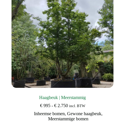
kan
gekozen
worden
op
de
productpagina
Haagbeuk | Meerstammig
Prijsklasse:
€
995
-
€
2.750
incl. BTW
€ 995
Inheemse bomen
,
Gewone haagbeuk
,
tot
Meerstammige bomen
€ 2.750