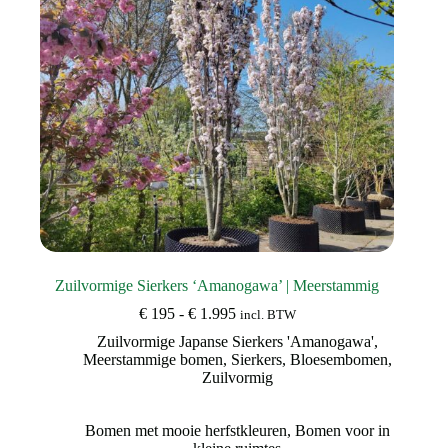
op
de
productpagina
Zuilvormige Sierkers ‘Amanogawa’ | Meerstammig
Prijsklasse:
€
195
-
€
1.995
incl. BTW
€ 195
Zuilvormige Japanse Sierkers 'Amanogawa'
,
tot
Meerstammige bomen
,
Sierkers
,
Bloesembomen
,
€ 1.995
Zuilvormig
Bomen met mooie herfstkleuren
,
Bomen voor in