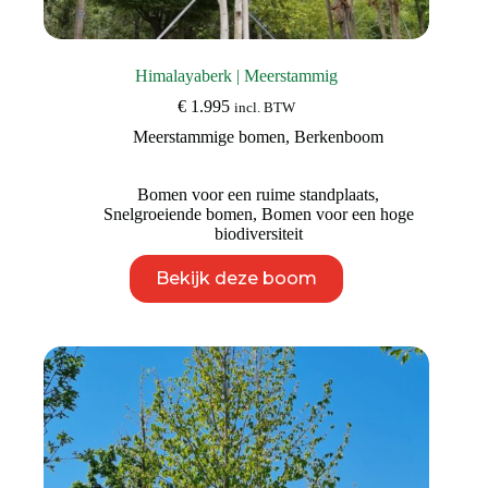
Himalayaberk | Meerstammig
€
1.995
incl. BTW
Meerstammige bomen
,
Berkenboom
Bomen voor een ruime standplaats
,
Snelgroeiende bomen
,
Bomen voor een hoge
biodiversiteit
Dit
Bekijk deze boom
product
heeft
meerdere
variaties.
Deze
optie
kan
gekozen
worden
op
de