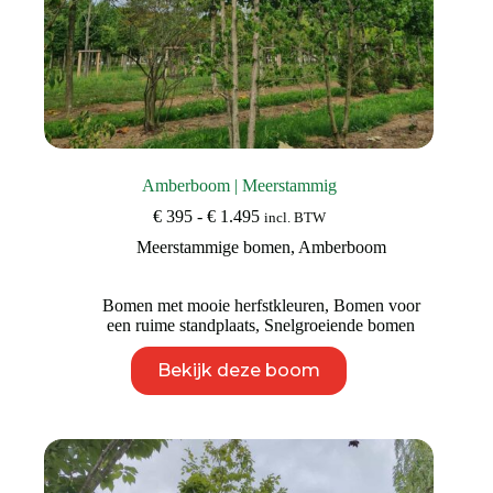
Amberboom | Meerstammig
Prijsklasse:
€
395
-
€
1.495
incl. BTW
€ 395
Meerstammige bomen
,
Amberboom
tot
€ 1.495
Bomen met mooie herfstkleuren
,
Bomen voor
een ruime standplaats
,
Snelgroeiende bomen
Dit
Bekijk deze boom
product
heeft
meerdere
variaties.
Deze
optie