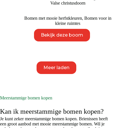
Valse christusdoorn
Bomen met mooie herfstkleuren
,
Bomen voor in
kleine ruimtes
Dit
Bekijk deze boom
product
heeft
meerdere
variaties.
Deze
optie
kan
Meer laden
gekozen
worden
op
de
productpagina
Meerstammige bomen kopen
Kan ik meerstammige bomen kopen?
Je kunt zeker meerstammige bomen kopen. Brienissen heeft
een groot aanbod met mooie meerstammige bomen. Wil je