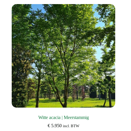
variaties.
Deze
optie
kan
gekozen
worden
op
de
productpagina
Witte acacia | Meerstammig
€
5.950
incl. BTW