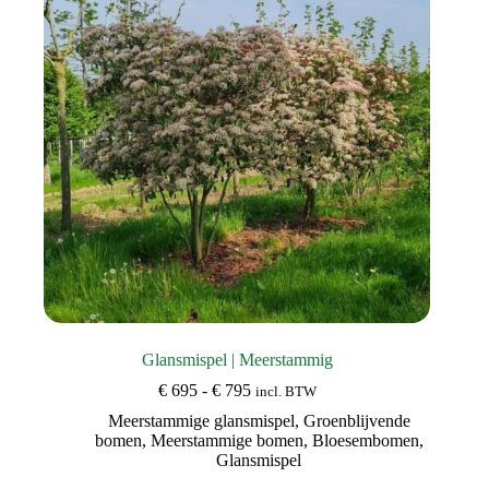
gekozen
worden
op
de
productpagina
Glansmispel | Meerstammig
Prijsklasse:
€
695
-
€
795
incl. BTW
€ 695
Meerstammige glansmispel
,
Groenblijvende
tot
bomen
,
Meerstammige bomen
,
Bloesembomen
,
€ 795
Glansmispel