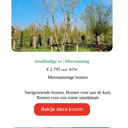
Smalbladige es | Meerstammig
€
2.795
incl. BTW
Meerstammige bomen
Snelgroeiende bomen
,
Bomen voor aan de kust
,
Bomen voor een ruime standplaats
Dit
Bekijk deze boom
product
heeft
meerdere
variaties.