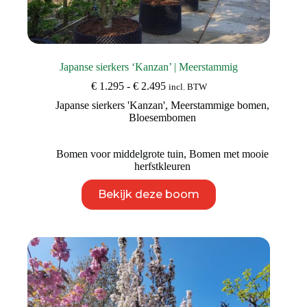
Japanse sierkers ‘Kanzan’ | Meerstammig
Prijsklasse:
€
1.295
-
€
2.495
incl. BTW
€ 1.295
Japanse sierkers 'Kanzan'
,
Meerstammige bomen
,
tot
Bloesembomen
€ 2.495
Bomen voor middelgrote tuin
,
Bomen met mooie
herfstkleuren
Dit
Bekijk deze boom
product
heeft
meerdere
variaties.
Deze
optie
kan
gekozen
worden