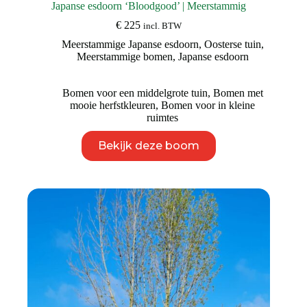
Japanse esdoorn ‘Bloodgood’ | Meerstammig
€
225
incl. BTW
Meerstammige Japanse esdoorn
,
Oosterse tuin
,
Meerstammige bomen
,
Japanse esdoorn
Bomen voor een middelgrote tuin
,
Bomen met
mooie herfstkleuren
,
Bomen voor in kleine
ruimtes
Dit
Bekijk deze boom
product
heeft
meerdere
variaties.
Deze
optie
kan
gekozen
worden
op
de
productpagina