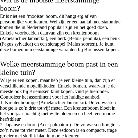
Wat is de mooiste meerstammige
boom?
Er is niet een ‘mooiste’ boom, dit hangt erg af van
persoonlijke voorkeuren. Wel zijn er een aantal meerstammige
bomen die in Nederland populair zijn en het goed doen.
Enkele voorbeelden daarvan zijn een krentenboom
(Amelanchier lamarckii), een berk (Betula pendula), een beuk
(Fagus sylvatica) en een sierappel (Malus soorten). Je kunt
deze bomen in meerstammige varianten bij Brienissen kopen.
Welke meerstammige boom past in een
kleine tuin?
Wil je er een kopen, maar heb je een kleine tuin, dan zijn er
verschillende mogelijkheden. Enkele bomen, waarvan je de
meeste ook bij Brienissen kunt kopen, vind je hieronder.
Controleer het assortiment voor het huidige aanbod.
1. Krentenboompje (Amelanchier lamarckii). De volwassen
hoogte is zo’n drie tot vijf meter. Een krentenboom bloeit in
het voorjaar prachtig met witte bloemen en heeft een mooie
herfstkleur.
2. Japanse esdoorn (Acer palmatum). De volwassen hoogte is
zo’n twee tot vier meter. Deze esdoorn is en compacte, trage
groeier met sierlijk blad in mooie kleuren.