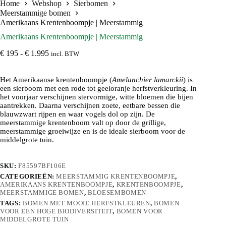
Home
Webshop
Sierbomen
Meerstammige bomen
Amerikaans Krentenboompje | Meerstammig
Amerikaans Krentenboompje | Meerstammig
Prijsklasse:
€
195
-
€
1.995
incl. BTW
€ 195
tot
Het Amerikaanse krentenboompje (
€ 1.995
Amelanchier lamarckii
) is
een sierboom met een rode tot geeloranje herfstverkleuring. In
het voorjaar verschijnen stervormige, witte bloemen die bijen
aantrekken. Daarna verschijnen zoete, eetbare bessen die
blauwzwart rijpen en waar vogels dol op zijn. De
meerstammige krentenboom valt op door de grillige,
meerstammige groeiwijze en is de ideale sierboom voor de
middelgrote tuin.
SKU:
F85597BF106E
CATEGORIEËN:
MEERSTAMMIG KRENTENBOOMPJE
,
AMERIKAANS KRENTENBOOMPJE
,
KRENTENBOOMPJE
,
MEERSTAMMIGE BOMEN
,
BLOESEMBOMEN
TAGS:
BOMEN MET MOOIE HERFSTKLEUREN
,
BOMEN
VOOR EEN HOGE BIODIVERSITEIT
,
BOMEN VOOR
MIDDELGROTE TUIN