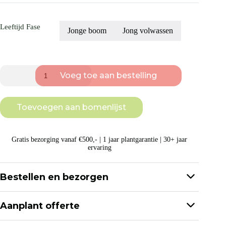
Leeftijd Fase
Jonge boom
Jong volwassen
Amerikaans
Voeg toe aan bestelling
Krentenboompje
|
Meerstammig
aantal
Toevoegen aan bomenlijst
Gratis bezorging vanaf €500,- | 1 jaar plantgarantie | 30+ jaar
ervaring
Bestellen en bezorgen
Heb je een boom uitgekozen en besteld? We proberen
bestellingen binnen 7 werkdagen te bezorgen. Nadat je
Aanplant offerte
bestelling geplaatst is, nemen wij contact met je op om een
bezorgmoment af te spreken.
Wij komen de bomen graag in jouw tuin aanplanten. Dit is