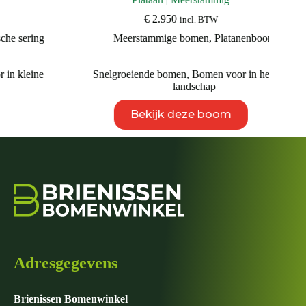
€
2.950
incl. BTW
ng
Meerstammige bomen
,
Platanenboom
ne
Snelgroeiende bomen
,
Bomen voor in het open
landschap
Dit
Bekijk deze boom
product
heeft
meerdere
variaties.
Deze
optie
kan
gekozen
worden
op
de
productpagina
Adresgegevens
Brienissen Bomenwinkel