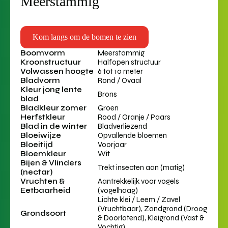
Meerstammig
Kom langs om de bomen te zien
Boomvorm
Meerstammig
Kroonstructuur
Halfopen structuur
Volwassen hoogte
6 tot 10 meter
Bladvorm
Rond / Ovaal
Kleur jong lente
Brons
blad
Bladkleur zomer
Groen
Herfstkleur
Rood / Oranje / Paars
Blad in de winter
Bladverliezend
Bloeiwijze
Opvallende bloemen
Bloeitijd
Voorjaar
Bloemkleur
Wit
Bijen & Vlinders
Trekt insecten aan (matig)
(nectar)
Vruchten &
Aantrekkelijk voor vogels
Eetbaarheid
(vogelhaag)
Lichte klei / Leem / Zavel
(Vruchtbaar), Zandgrond (Droog
Grondsoort
& Doorlatend), Kleigrond (Vast &
Vochtig)