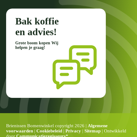
Bak koffie
en advies!
Grote boom kopen Wij
helpen je graag!
Brienissen Bomenwinkel copyright 2026 |
Algemene
voorwaarden
|
Cookiebeleid
|
Privacy
|
Sitemap
| Ontwikkeld
door
Communicatieregisseurs*