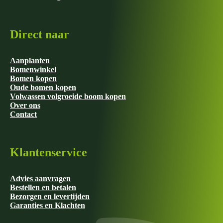
Direct naar
Aanplanten
Bomenwinkel
Bomen kopen
Oude bomen kopen
Volwassen volgroeide boom kopen
Over ons
Contact
Klantenservice
Advies aanvragen
Bestellen en betalen
Bezorgen en levertijden
Garanties en Klachten