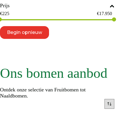
Prijs
€
225
€
17.950
Begin opnieuw
Ons bomen aanbod
Ontdek onze selectie van Fruitbomen tot
Naaldbomen.