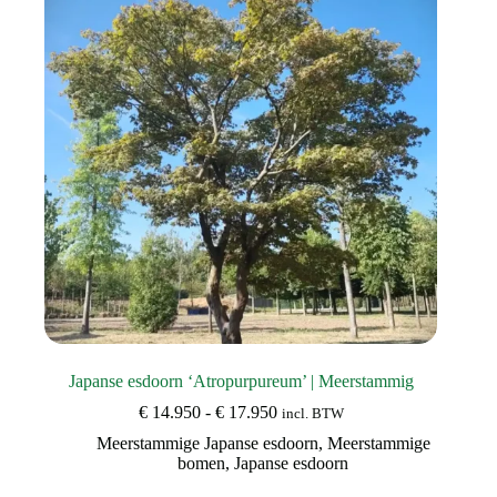
kan
gekozen
worden
op
de
productpagina
Japanse esdoorn ‘Atropurpureum’ | Meerstammig
Prijsklasse:
€
14.950
-
€
17.950
incl. BTW
€ 14.950
Meerstammige Japanse esdoorn
,
Meerstammige
tot
bomen
,
Japanse esdoorn
€ 17.950