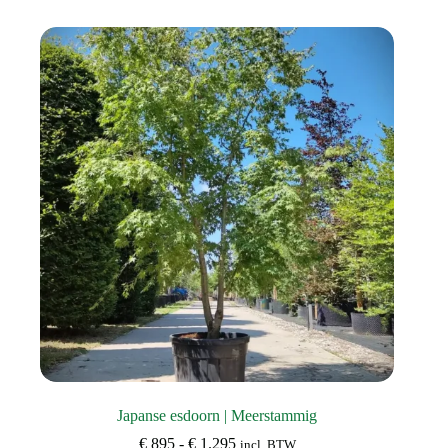
Japanse esdoorn | Meerstammig
Prijsklasse:
€
895
-
€
1.295
incl. BTW