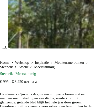
Home
Webshop
Inspiratie
Mediterrane bomen
Steeneik
Steeneik | Meerstammig
Steeneik | Meerstammig
Prijsklasse:
€
995
-
€
3.250
incl. BTW
€ 995
tot
De steeneik (
Quercus ilex
€ 3.250
) is een compacte boom met een
mediterrane uitstraling en een dichte, ronde kroon. Zijn
glanzende, getande blad blijft het hele jaar door groen.
Daardoor zorgt de steeneik voor privacy en beschutting in de