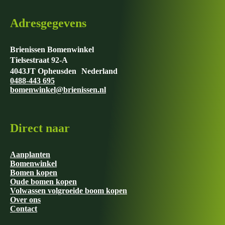
de
productpagina
Adresgegevens
Brienissen Bomenwinkel
Tielsestraat 92-A
4043JT Opheusden Nederland
0488-443 695
bomenwinkel@brienissen.nl
Direct naar
Aanplanten
Bomenwinkel
Bomen kopen
Oude bomen kopen
Volwassen volgroeide boom kopen
Over ons
Contact