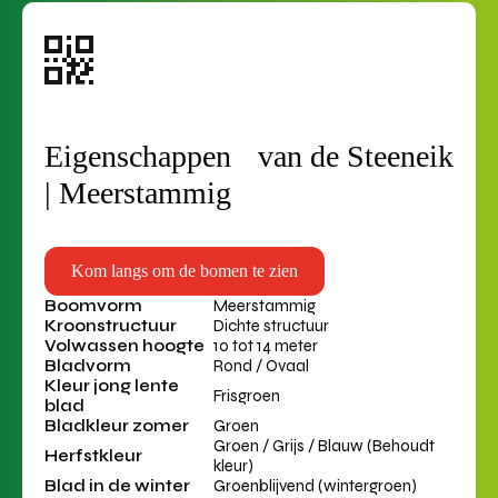
Eigenschappen van de Steeneik
| Meerstammig
Kom langs om de bomen te zien
Boomvorm
Meerstammig
Kroonstructuur
Dichte structuur
Volwassen hoogte
10 tot 14 meter
Bladvorm
Rond / Ovaal
Kleur jong lente
Frisgroen
blad
Bladkleur zomer
Groen
Groen / Grijs / Blauw (Behoudt
Herfstkleur
kleur)
Blad in de winter
Groenblijvend (wintergroen)