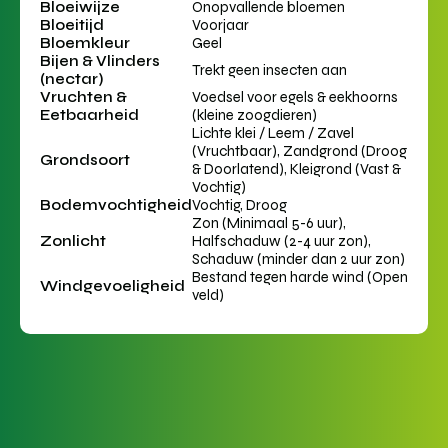
Bloeiwijze
Onopvallende bloemen
Bloeitijd
Voorjaar
Bloemkleur
Geel
Bijen & Vlinders
Trekt geen insecten aan
(nectar)
Vruchten &
Voedsel voor egels & eekhoorns
Eetbaarheid
(kleine zoogdieren)
Lichte klei / Leem / Zavel
(Vruchtbaar), Zandgrond (Droog
Grondsoort
& Doorlatend), Kleigrond (Vast &
Vochtig)
Bodemvochtigheid
Vochtig, Droog
Zon (Minimaal 5-6 uur),
Zonlicht
Halfschaduw (2-4 uur zon),
Schaduw (minder dan 2 uur zon)
Bestand tegen harde wind (Open
Windgevoeligheid
veld)