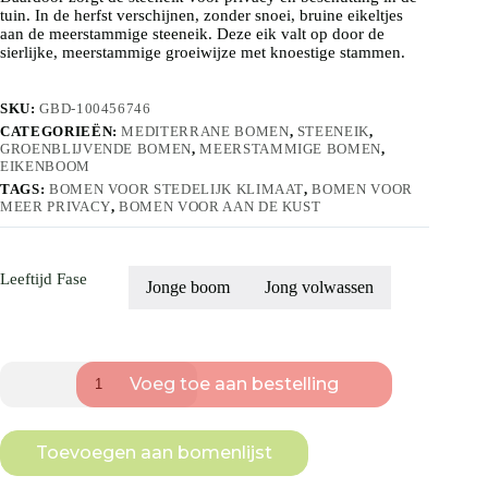
tuin. In de herfst verschijnen, zonder snoei, bruine eikeltjes
aan de meerstammige steeneik. Deze eik valt op door de
sierlijke, meerstammige groeiwijze met knoestige stammen.
SKU:
GBD-100456746
CATEGORIEËN:
MEDITERRANE BOMEN
,
STEENEIK
,
GROENBLIJVENDE BOMEN
,
MEERSTAMMIGE BOMEN
,
EIKENBOOM
TAGS:
BOMEN VOOR STEDELIJK KLIMAAT
,
BOMEN VOOR
MEER PRIVACY
,
BOMEN VOOR AAN DE KUST
Leeftijd Fase
Jonge boom
Jong volwassen
Steeneik
Voeg toe aan bestelling
|
Meerstammig
aantal
Toevoegen aan bomenlijst