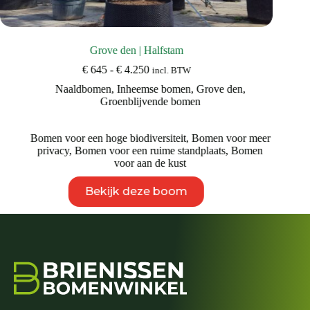
Grove den | Halfstam
Prijsklasse:
€
645
-
€
4.250
incl. BTW
€ 645
Naaldbomen
,
Inheemse bomen
,
Grove den
,
M
tot
Groenblijvende bomen
€ 4.250
Bomen voor een hoge biodiversiteit
,
Bomen voor meer
B
privacy
,
Bomen voor een ruime standplaats
,
Bomen
voor aan de kust
Dit
Bekijk deze boom
product
heeft
meerdere
variaties.
Deze
optie
kan
gekozen
worden
op