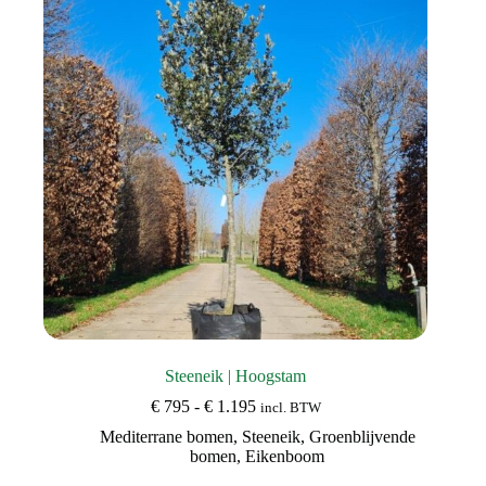
kan
gekozen
worden
op
de
productpagina
Steeneik | Hoogstam
Prijsklasse:
€
795
-
€
1.195
incl. BTW
€ 795
Mediterrane bomen
,
Steeneik
,
Groenblijvende
tot
bomen
,
Eikenboom
€ 1.195