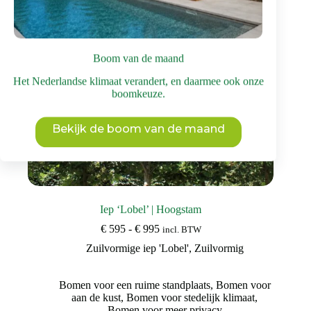
op
de
productpagina
Boom van de maand
Het Nederlandse klimaat verandert, en daarmee ook onze
boomkeuze.
Bekijk de boom van de maand
Iep ‘Lobel’ | Hoogstam
Prijsklasse:
€
595
-
€
995
incl. BTW
€ 595
Zuilvormige iep 'Lobel'
,
Zuilvormig
tot
€ 995
Bomen voor een ruime standplaats
,
Bomen voor
aan de kust
,
Bomen voor stedelijk klimaat
,
Bomen voor meer privacy