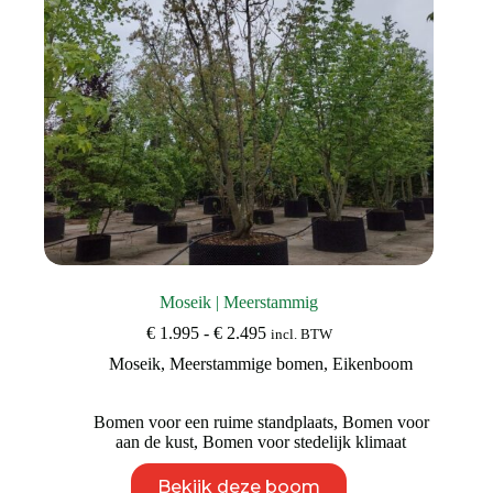
de
productpagina
Moseik | Meerstammig
Prijsklasse:
€
1.995
-
€
2.495
incl. BTW
€ 1.995
Moseik
,
Meerstammige bomen
,
Eikenboom
tot
€ 2.495
Bomen voor een ruime standplaats
,
Bomen voor
aan de kust
,
Bomen voor stedelijk klimaat
Dit
Bekijk deze boom
product