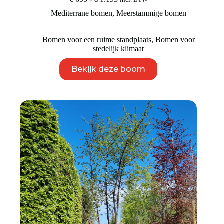
€ 695
Mediterrane bomen
,
Meerstammige bomen
tot
€ 1.195
Bomen voor een ruime standplaats
,
Bomen voor
stedelijk klimaat
Dit
Bekijk deze boom
product
heeft
meerdere
variaties.
Deze
optie
kan
gekozen
worden
op
de
productpagina