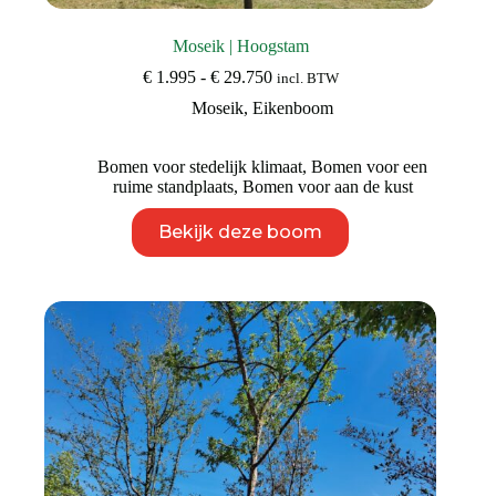
Moseik | Hoogstam
Prijsklasse:
€
1.995
-
€
29.750
incl. BTW
€ 1.995
Moseik
,
Eikenboom
tot
€ 29.750
Bomen voor stedelijk klimaat
,
Bomen voor een
ruime standplaats
,
Bomen voor aan de kust
Dit
Bekijk deze boom
product
heeft
meerdere
variaties.
Deze
optie
kan
gekozen
worden
op
de
productpagina