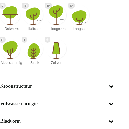
12
19
89
10
51
8
4
Kroonstructuur
Volwassen hoogte
Bladvorm