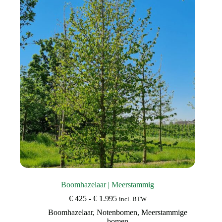
optie
kan
gekozen
worden
op
de
productpagina
Boomhazelaar | Meerstammig
Prijsklasse:
€
425
-
€
1.995
incl. BTW
€ 425
Boomhazelaar
,
Notenbomen
,
Meerstammige
tot
bomen