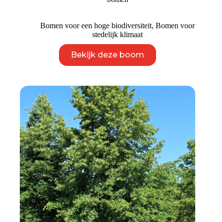
€ 1.995
Bomen voor een hoge biodiversiteit
,
Bomen voor
stedelijk klimaat
Dit
Bekijk deze boom
product
heeft
meerdere
variaties.
Deze
optie
kan
gekozen
worden
op
de
productpagina