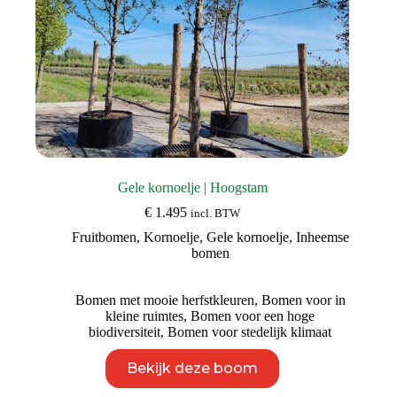
Gele kornoelje | Hoogstam
€
1.495
incl. BTW
Fruitbomen
,
Kornoelje
,
Gele kornoelje
,
Inheemse
bomen
Bomen met mooie herfstkleuren
,
Bomen voor in
kleine ruimtes
,
Bomen voor een hoge
biodiversiteit
,
Bomen voor stedelijk klimaat
Dit
Bekijk deze boom
product
heeft