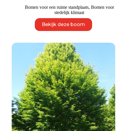
Bomen voor een ruime standplaats
,
Bomen voor
stedelijk klimaat
Dit
Bekijk deze boom
product
heeft
meerdere
variaties.
Deze
optie
kan
gekozen
worden
op
de
productpagina