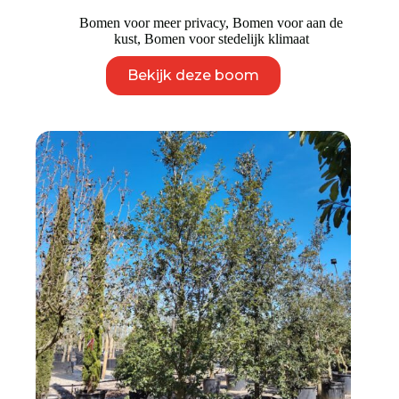
Bomen voor meer privacy
,
Bomen voor aan de
kust
,
Bomen voor stedelijk klimaat
Dit
Bekijk deze boom
product
heeft
meerdere
variaties.
Deze
optie
kan
gekozen
worden
op
de
productpagina