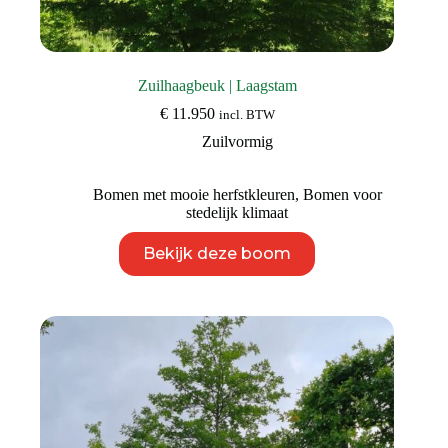
Zuilhaagbeuk | Laagstam
€
11.950
incl. BTW
Zuilvormig
Bomen met mooie herfstkleuren
,
Bomen voor
stedelijk klimaat
Dit
Bekijk deze boom
product
heeft
meerdere
variaties.
Deze
optie
kan
gekozen
worden
op
de