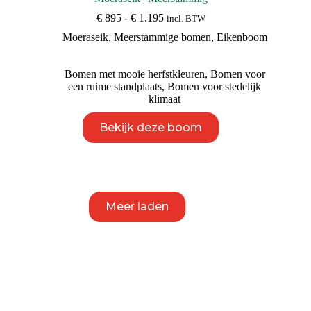
Prijsklasse:
€
895
-
€
1.195
incl. BTW
€ 895
Moeraseik
,
Meerstammige bomen
,
Eikenboom
tot
€ 1.195
Bomen met mooie herfstkleuren
,
Bomen voor
een ruime standplaats
,
Bomen voor stedelijk
klimaat
Dit
Bekijk deze boom
product
heeft
meerdere
variaties.
Deze
optie
kan
Meer laden
gekozen
worden
op
de
productpagina