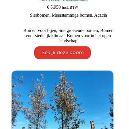
€
5.950
incl. BTW
Sierbomen
,
Meerstammige bomen
,
Acacia
Bomen voor bijen
,
Snelgroeiende bomen
,
Bomen
voor stedelijk klimaat
,
Bomen voor in het open
landschap
Dit
Bekijk deze boom
product
heeft
meerdere
variaties.
Deze
optie
kan
gekozen
worden
op
de
productpagina