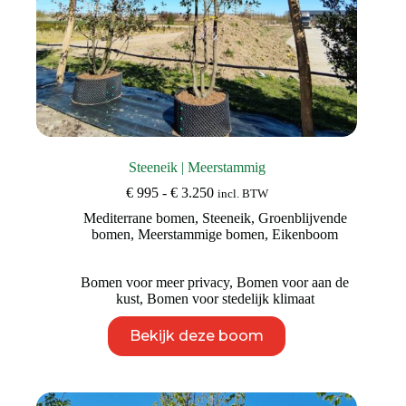
Steeneik | Meerstammig
Prijsklasse:
€
995
-
€
3.250
incl. BTW
€ 995
Mediterrane bomen
,
Steeneik
,
Groenblijvende
tot
bomen
,
Meerstammige bomen
,
Eikenboom
€ 3.250
Bomen voor meer privacy
,
Bomen voor aan de
kust
,
Bomen voor stedelijk klimaat
Dit
Bekijk deze boom
product
heeft
meerdere
variaties.
Deze