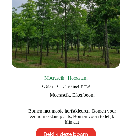
productpagina
Moeraseik | Hoogstam
Prijsklasse:
€
695
-
€
1.450
incl. BTW
€ 695
Moeraseik
,
Eikenboom
tot
€ 1.450
Bomen met mooie herfstkleuren
,
Bomen voor
een ruime standplaats
,
Bomen voor stedelijk
klimaat
Dit
Bekijk deze boom
product