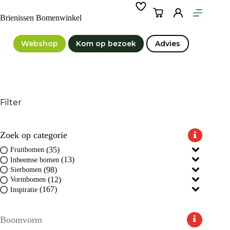
Ga
naar
Winkelwagen
Brienissen Bomenwinkel
de
inhoud
Webshop
Kom op bezoek
Advies
Filter
Zoek op categorie
(35)
Fruitbomen
(13)
Inheemse bomen
(98)
Sierbomen
(12)
Vormbomen
(167)
Inspiratie
Boomvorm