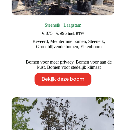
Steeneik | Laagstam
Prijsklasse:
€
875
-
€
995
incl. BTW
€ 875
Beveerd
,
Mediterrane bomen
,
Steeneik
,
tot
Groenblijvende bomen
,
Eikenboom
€ 995
Bomen voor meer privacy
,
Bomen voor aan de
kust
,
Bomen voor stedelijk klimaat
Dit
Bekijk deze boom
product
heeft
meerdere
variaties.
Deze
optie
kan
gekozen
worden
op