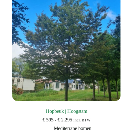
Hopbeuk | Hoogstam
Prijsklasse:
€
595
-
€
2.295
incl. BTW
€ 595
Mediterrane bomen
tot
€ 2.295