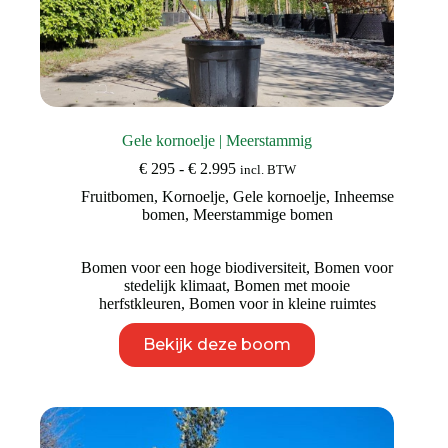
Gele kornoelje | Meerstammig
Prijsklasse:
€
295
-
€
2.995
incl. BTW
€ 295
Fruitbomen
,
Kornoelje
,
Gele kornoelje
,
Inheemse
tot
bomen
,
Meerstammige bomen
€ 2.995
Bomen voor een hoge biodiversiteit
,
Bomen voor
stedelijk klimaat
,
Bomen met mooie
herfstkleuren
,
Bomen voor in kleine ruimtes
Dit
Bekijk deze boom
product
heeft
meerdere
variaties.
Deze
optie