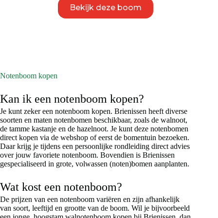
Dit
Bekijk deze boom
product
heeft
meerdere
variaties.
Deze
optie
kan
gekozen
Notenboom kopen
worden
op
Kan ik een notenboom kopen?
de
productpagina
Je kunt zeker een notenboom kopen. Brienissen heeft diverse
soorten en maten notenbomen beschikbaar, zoals de walnoot,
de tamme kastanje en de hazelnoot. Je kunt deze notenbomen
direct kopen via de webshop of eerst de bomentuin bezoeken.
Daar krijg je tijdens een persoonlijke rondleiding direct advies
over jouw favoriete notenboom. Bovendien is Brienissen
gespecialiseerd in grote, volwassen (noten)bomen aanplanten.
Wat kost een notenboom?
De prijzen van een notenboom variëren en zijn afhankelijk
van soort, leeftijd en grootte van de boom. Wil je bijvoorbeeld
een jonge, hoogstam walnotenboom kopen bij Brienissen, dan