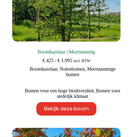
Boomhazelaar | Meerstammig
Prijsklasse:
€
425
-
€
1.995
incl. BTW
€ 425
Boomhazelaar
,
Notenbomen
,
Meerstammige
tot
bomen
€ 1.995
Bomen voor een hoge biodiversiteit
,
Bomen voor
stedelijk klimaat
Dit
Bekijk deze boom
product
heeft
meerdere
variaties.
Deze