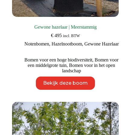
Gewone hazelaar | Meerstammig
€
495
incl. BTW
Notenbomen
,
Hazelnootboom
,
Gewone Hazelaar
Bomen voor een hoge biodiversiteit
,
Bomen voor
een middelgrote tuin
,
Bomen voor in het open
landschap
Dit
Bekijk deze boom
product
heeft
meerdere
variaties.
Deze
optie
kan
gekozen
worden
op