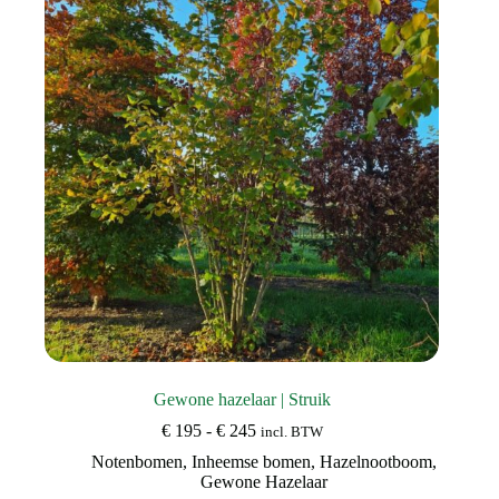
optie
kan
gekozen
worden
op
de
productpagina
Gewone hazelaar | Struik
Prijsklasse:
€
195
-
€
245
incl. BTW
€ 195
Notenbomen
,
Inheemse bomen
,
Hazelnootboom
,
tot
Gewone Hazelaar
€ 245