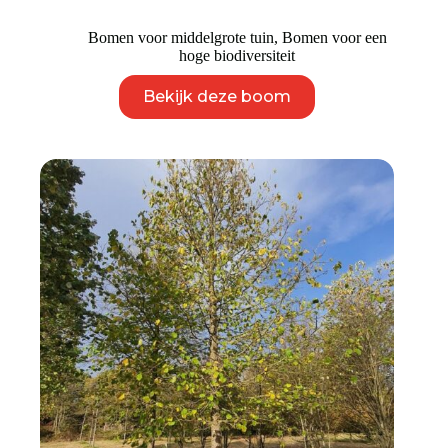
Bomen voor middelgrote tuin
,
Bomen voor een
hoge biodiversiteit
Dit
Bekijk deze boom
product
heeft
meerdere
variaties.
Deze
optie
kan
gekozen
worden
op
de
productpagina