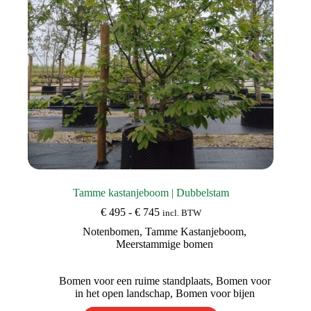
de
productpagina
Tamme kastanjeboom | Dubbelstam
Prijsklasse:
€
495
-
€
745
incl. BTW
€ 495
Notenbomen
,
Tamme Kastanjeboom
,
tot
Meerstammige bomen
€ 745
Bomen voor een ruime standplaats
,
Bomen voor
in het open landschap
,
Bomen voor bijen