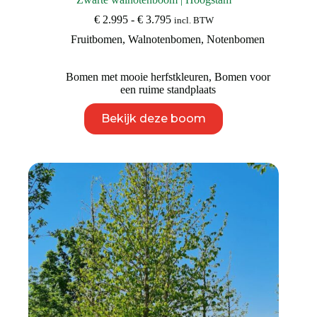
Prijsklasse:
€
2.995
-
€
3.795
incl. BTW
€ 2.995
Fruitbomen
,
Walnotenbomen
,
Notenbomen
tot
€ 3.795
Bomen met mooie herfstkleuren
,
Bomen voor
een ruime standplaats
Dit
Bekijk deze boom
product
heeft
meerdere
variaties.
Deze
optie
kan
gekozen
worden
op
de
productpagina