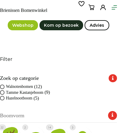
Ga
naar
Winkelwagen
Brienissen Bomenwinkel
de
inhoud
Webshop
Kom op bezoek
Advies
Filter
Zoek op categorie
(12)
Walnotenbomen
(9)
Tamme Kastanjeboom
(5)
Hazelnootboom
Boomvorm
22
2
14
3