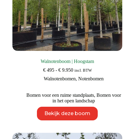
Walnotenboom | Hoogstam
Prijsklasse:
€
495
-
€
9.950
incl. BTW
€ 495
Walnotenbomen
,
Notenbomen
tot
€ 9.950
Bomen voor een ruime standplaats
,
Bomen voor
in het open landschap
Dit
Bekijk deze boom
product
heeft
meerdere
variaties.
Deze