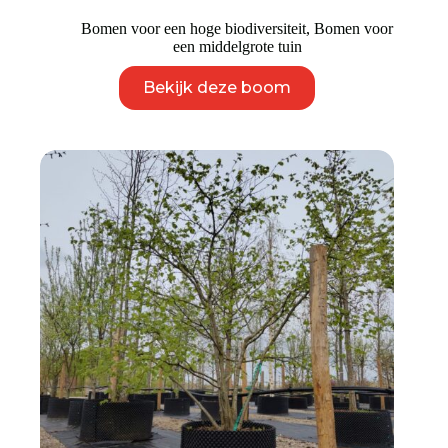
€ 9.950
Bomen voor een hoge biodiversiteit
,
Bomen voor
een middelgrote tuin
Dit
Bekijk deze boom
product
heeft
meerdere
variaties.
Deze
optie
kan
gekozen
worden
op
de
productpagina