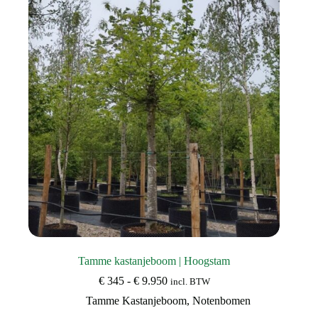
optie
kan
gekozen
worden
op
de
productpagina
Tamme kastanjeboom | Hoogstam
Prijsklasse:
€
345
-
€
9.950
incl. BTW
€ 345
Tamme Kastanjeboom
,
Notenbomen
tot