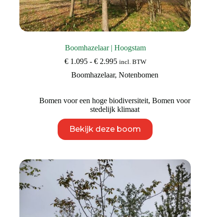
Boomhazelaar | Hoogstam
Prijsklasse:
€
1.095
-
€
2.995
incl. BTW
€ 1.095
Boomhazelaar
,
Notenbomen
tot
€ 2.995
Bomen voor een hoge biodiversiteit
,
Bomen voor
stedelijk klimaat
Dit
Bekijk deze boom
product
heeft
meerdere
variaties.
Deze
optie
kan
gekozen
worden
op