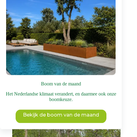
Prijsklasse:
€
395
-
€
795
incl. BTW
€ 395
Bruine hazelaar
,
Notenbomen
,
Meerstammige
tot
bomen
€ 795
Bomen met mooie herfstkleuren
,
Bomen voor in
kleine ruimtes
,
Bomen voor een hoge
biodiversiteit
Dit
Bekijk deze boom
product
heeft
meerdere
variaties.
Deze
Boom van de maand
optie
kan
Het Nederlandse klimaat verandert, en daarmee ook onze
gekozen
boomkeuze.
worden
op
Bekijk de boom van de maand
de
productpagina