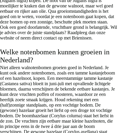
(Juglans nigra) kopen. De noot van de Juglans nigra is
moeilijker te kraken dan de gewone walnoot, maar wel goed
eetbaar en rijker aan olie. Qua groeiomstandigheden is het
goed om te weten, voordat je een notenboom gaat kopen, dat
deze bomen op een zonnige, beschutte plek moeten staan.
Ook een goed doorlatende, vruchtbare grond is belangrijk. Wil
je advies over de juiste standplaats? Raadpleeg dan onze
website of neem direct contact op met Brienissen.
Welke notenbomen kunnen groeien in
Nederland?
Niet alleen walnotenbomen groeien goed in Nederland. Je
kunt ook andere notenbomen, zoals een tamme kastanjeboom
of een hazelnoot, kopen. Een meerstammige tamme kastanje
(Castanea sativa) bloeit in juni-juli met opvallende lichtgele
bloemen, daarna verschijnen de bekende eetbare kastanjes. Je
kunt deze vruchten poffen of roosteren, waardoor ze een
heerlijk zoete smaak krijgen. Houd rekening met een
(half)zonnige standplaats, op een vochtige bodem. De
(gewone) hazelaar groeit het liefst op een droge tot vochtige
bodem. De boomhazelaar (Corylus colurna) staat het liefst in
de zon. De vruchten zijn eetbare maar kleine hazelnoten, die
in principe eens in de twee á drie jaar aan de boom
verschijnen. De gewone hazelaar (Corylus avellana) staat