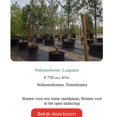
de
productpagina
Walnotenboom | Laagstam
€
750
incl. BTW
Walnotenbomen
,
Notenbomen
Bomen voor een ruime standplaats
,
Bomen voor
in het open landschap
Dit
Bekijk deze boom
product