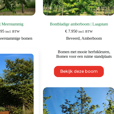
| Meerstammig
Bontbladige amberboom | Laagstam
Prijsklasse:
495
€
7.950
incl. BTW
incl. BTW
€ 995
eerstammige bomen
Beveerd
,
Amberboom
tot
€ 2.495
n ruime standplaats
,
Bomen met mooie herfstkleuren
,
 het open landschap
Bomen voor een ruime standplaats
Dit
Dit
eze boom
Bekijk deze boom
product
product
heeft
heeft
meerdere
meerdere
variaties.
variaties.
Deze
Deze
optie
optie
kan
kan
gekozen
gekozen
worden
worden
op
op