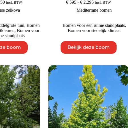
Prijsklasse:
Prijsklasse:
950
€
595
-
€
2.295
incl. BTW
incl. BTW
€ 495
€ 595
nse zelkova
Mediterrane bomen
tot
tot
€ 4.950
€ 2.295
delgrote tuin
,
Bomen
Bomen voor een ruime standplaats
,
tkleuren
,
Bomen voor
Bomen voor stedelijk klimaat
me standplaats
Dit
Dit
eze boom
Bekijk deze boom
product
product
heeft
heeft
meerdere
meerdere
variaties.
variaties.
Deze
Deze
optie
optie
kan
kan
gekozen
gekozen
worden
worden
op
op
de
de
productpagina
productpagina