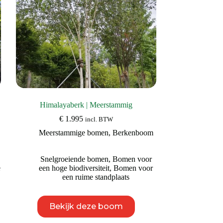
de
productpagina
Himalayaberk | Meerstammig
€
1.995
incl. BTW
Meerstammige bomen
,
Berkenboom
Snelgroeiende bomen
,
Bomen voor
e
een hoge biodiversiteit
,
Bomen voor
een ruime standplaats
Dit
Bekijk deze boom
product
heeft