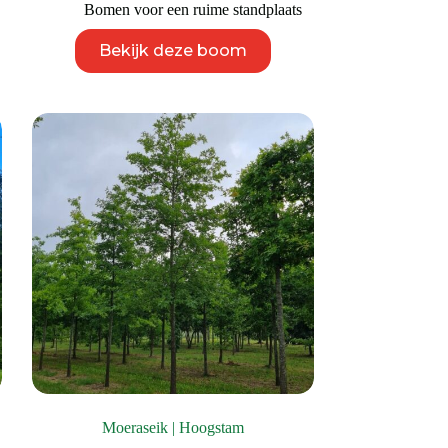
Bomen voor een ruime standplaats
Dit
Bekijk deze boom
product
heeft
meerdere
variaties.
Deze
optie
kan
gekozen
worden
op
de
productpagina
Moeraseik | Hoogstam