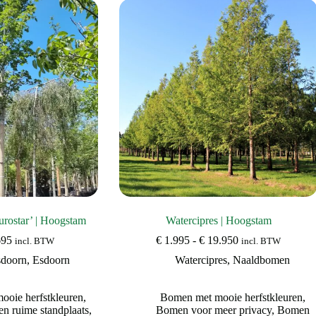
rostar’ | Hoogstam
Watercipres | Hoogstam
Prijsklasse:
Prijsklasse:
695
€
1.995
-
€
19.950
incl. BTW
incl. BTW
€ 795
€ 1.995
sdoorn
,
Esdoorn
Watercipres
,
Naaldbomen
tot
tot
€ 1.695
€ 19.950
oie herfstkleuren
,
Bomen met mooie herfstkleuren
,
n ruime standplaats
,
Bomen voor meer privacy
,
Bomen