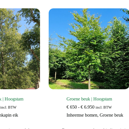
meerdere
meerdere
variaties.
variaties.
Deze
Deze
optie
optie
kan
kan
gekozen
gekozen
worden
worden
op
op
de
de
productpagina
productpagina
k | Hoogstam
Groene beuk | Hoogstam
Prijsklasse:
€
650
-
€
6.950
incl. BTW
incl. BTW
€ 650
nkapin eik
Inheemse bomen
,
Groene beuk
tot
€ 6.950