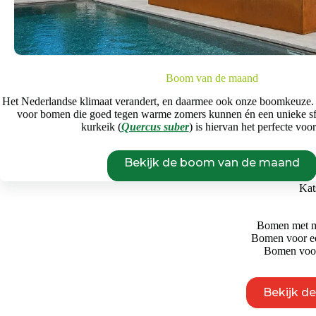
1,5-2m
18-20m
Prijs
Boom van de maand
€
175
€
29.750
Het Nederlandse klimaat verandert, en daarmee ook onze boomkeuze.
voor bomen die goed tegen warme zomers kunnen én een unieke s
Begin opnieuw
kurkeik (
Quercus suber
) is hiervan het perfecte voo
Katsuraboom
Bekijk de boom van de maand
€
495
-
€
9.
Kat
Bomen met mo
Bomen voor ee
Bomen voor
Bekijk d