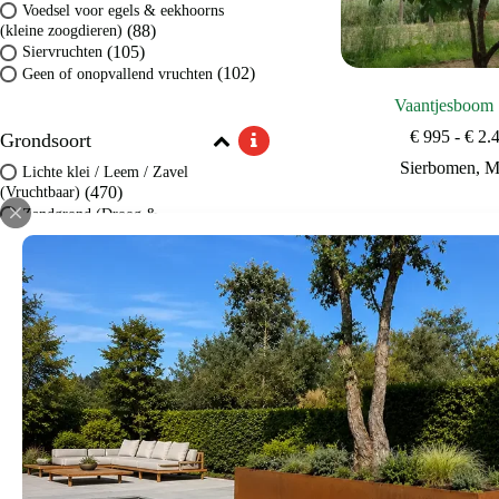
Voedsel voor egels & eekhoorns
(88)
(kleine zoogdieren)
(105)
Siervruchten
(102)
Geen of onopvallend vruchten
Vaantjesboom 
€
995
-
€
2.
Grondsoort
Sierbomen
,
M
Lichte klei / Leem / Zavel
(470)
(Vruchtbaar)
Zandgrond (Droog &
Bomen voor ee
(451)
Doorlatend)
Bomen voor in
(311)
Kleigrond (Vast & Vochtig)
(159)
Veengrond / Zure grond
Bekijk d
Zonlicht
Windgevoeligheid
Huidige grootte