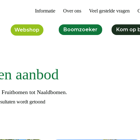
Informatie
Over ons
Veel gestelde vragen
C
Boomzoeker
Kom op 
Webshop
en aanbod
n Fruitbomen tot Naaldbomen.
esultaten wordt getoond