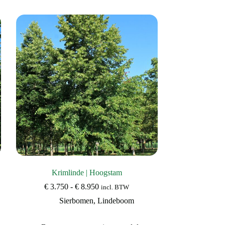
meerdere
variaties.
Deze
optie
kan
gekozen
worden
op
de
productpagina
Krimlinde | Hoogstam
Prijsklasse:
€
3.750
-
€
8.950
incl. BTW
€ 3.750
Sierbomen
,
Lindeboom
tot
€ 8.950