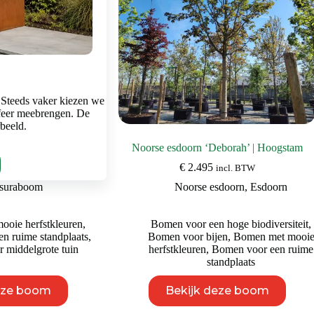
de
de
productpagina
productpagina
 Steeds vaker kiezen we
feer meebrengen. De
rbeeld.
 | Hoogstam
Noorse esdoorn ‘Deborah’ | Hoogstam
Prijsklasse:
950
€
2.495
incl. BTW
incl. BTW
€ 495
suraboom
Noorse esdoorn
,
Esdoorn
tot
€ 9.950
oie herfstkleuren
,
Bomen voor een hoge biodiversiteit
,
n ruime standplaats
,
Bomen voor bijen
,
Bomen met mooi
 middelgrote tuin
herfstkleuren
,
Bomen voor een ruime
standplaats
Dit
Dit
eze boom
Bekijk deze boom
product
product
heeft
heeft