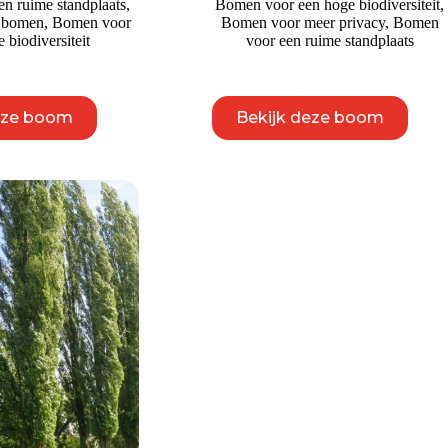
n ruime standplaats
,
Bomen voor een hoge biodiversiteit
,
e bomen
,
Bomen voor
Bomen voor meer privacy
,
Bomen
 biodiversiteit
voor een ruime standplaats
Dit
Dit
eze boom
Bekijk deze boom
product
product
heeft
heeft
meerdere
meerdere
variaties.
variaties.
Deze
Deze
optie
optie
kan
kan
gekozen
gekozen
worden
worden
op
op
de
de
productpagina
productpagina