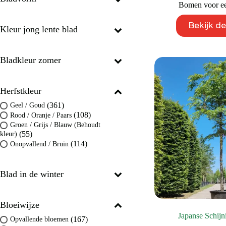
Bomen voor een
Bekijk d
Kleur jong lente blad
Bladkleur zomer
Herfstkleur
(361)
Geel / Goud
(108)
Rood / Oranje / Paars
Groen / Grijs / Blauw (Behoudt
(55)
kleur)
(114)
Onopvallend / Bruin
Blad in de winter
Bloeiwijze
Japanse Schijn
(167)
Opvallende bloemen