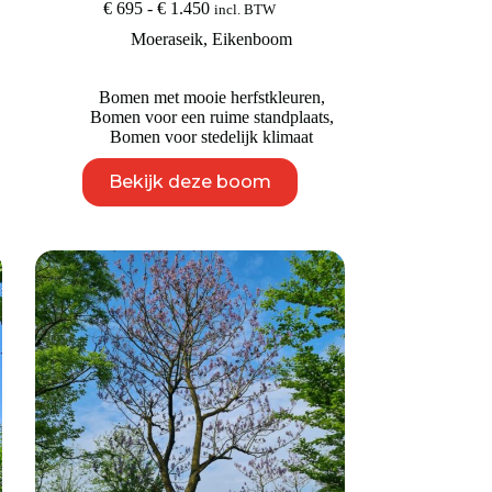
Prijsklasse:
€
695
-
€
1.450
incl. BTW
€ 695
Moeraseik
,
Eikenboom
tot
€ 1.450
Bomen met mooie herfstkleuren
,
Bomen voor een ruime standplaats
,
Bomen voor stedelijk klimaat
Dit
Bekijk deze boom
product
heeft
meerdere
variaties.
Deze
optie
kan
gekozen
worden
op
de
productpagina