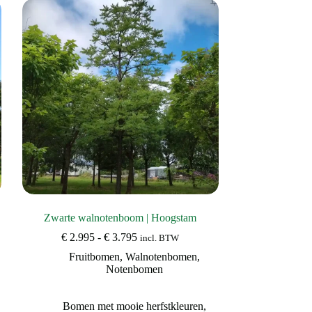
Zwarte walnotenboom | Hoogstam
Prijsklasse:
€
2.995
-
€
3.795
incl. BTW
€ 2.995
Fruitbomen
,
Walnotenbomen
,
tot
Notenbomen
€ 3.795
Bomen met mooie herfstkleuren
,