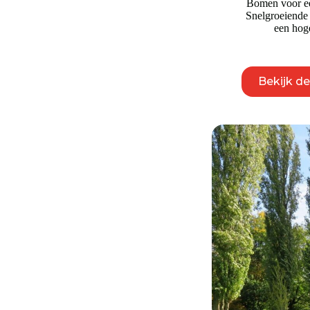
Bomen voor ee
Snelgroeiend
een hoge
Bekijk d