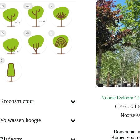
33
246
9
65
99
8
9
Noorse Esdoorn ‘Eu
Kroonstructuur
€
795
-
€
1.
Noorse e
Volwassen hoogte
Bomen met mo
Bomen voor ee
Bladvorm