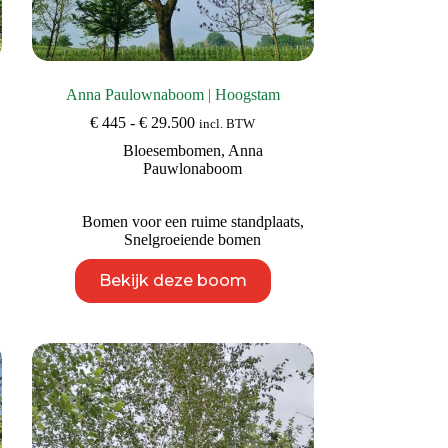
Anna Paulownaboom | Hoogstam
Prijsklasse:
€
445
-
€
29.500
incl. BTW
€ 445
Bloesembomen
,
Anna
tot
Pauwlonaboom
€ 29.500
Bomen voor een ruime standplaats
,
Snelgroeiende bomen
Dit
Bekijk deze boom
product
heeft
meerdere
variaties.
Deze
optie
kan
gekozen
worden
op