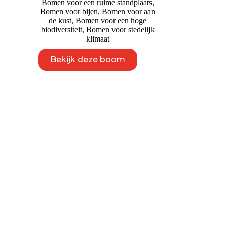
Bomen voor een ruime standplaats
,
Bomen voor bijen
,
Bomen voor aan
de kust
,
Bomen voor een hoge
biodiversiteit
,
Bomen voor stedelijk
klimaat
Dit
Bekijk deze boom
product
heeft
meerdere
variaties.
Deze
optie
kan
gekozen
worden
op
de
productpagina