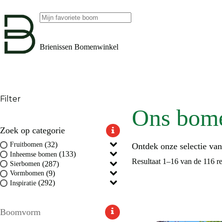
Ga
naar
de
Geen
inhoud
resultaten
Brienissen Bomenwinkel
Filter
Ons bom
Zoek op categorie
(32)
Fruitbomen
Ontdek onze selectie va
(133)
Inheemse bomen
Resultaat 1–16 van de 116 r
(287)
Sierbomen
(9)
Vormbomen
(292)
Inspiratie
Boomvorm