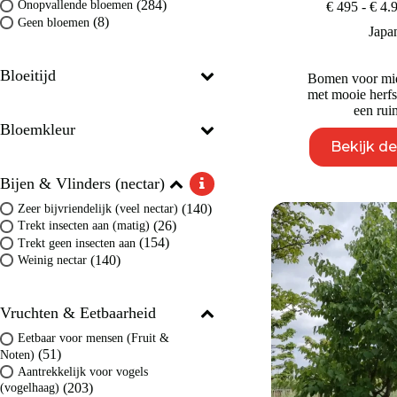
(284)
Onopvallende bloemen
€
495
-
€
4.
(8)
Geen bloemen
Japa
Bloeitijd
Bomen voor mid
met mooie herfs
een rui
Bloemkleur
Bekijk d
Bijen & Vlinders (nectar)
(140)
Zeer bijvriendelijk (veel nectar)
(26)
Trekt insecten aan (matig)
(154)
Trekt geen insecten aan
(140)
Weinig nectar
Vruchten & Eetbaarheid
Eetbaar voor mensen (Fruit &
(51)
Noten)
Aantrekkelijk voor vogels
(203)
(vogelhaag)