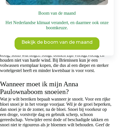
Wanneer je deze boom bij Brienissen wil kopen, dan is het
goed om te weten dat dit exemplaar al volwassen is. De
kosten zijn €1.495,00. Check het assortiment voor de actuele
Boom van de maand
prijs.
Het Nederlandse klimaat verandert, en daarmee ook onze
boomkeuze.
Hoe snel groeit een Anna
Paulownaboom?
Bekijk de boom van de maand
Deze boom groeit in het Nederlandse klimaat relatief snel. Een
volwassen boom is uiteindelijk zo’n twaalf tot vijftien meter
hoog, soms wat hoger. Jonge bomen zijn vorstgevoelig en
houden niet van harde wind. Bij Brienissen kun je een
volwassen exemplaar kopen, die dus al een dieper en sterker
wortelgestel heeft en minder kwetsbaar is voor vorst.
Wanneer moet ik mijn Anna
Paulownaboom snoeien?
Wat je wilt bereiken bepaalt wanneer je snoeit. Voor een rijke
bloei snoei je in het vroege voorjaar. Wil je de groei beperken,
dan snoei je in de zomer, na de bloei. Snoei bij voorkeur op
een droge, vorstvrije dag en gebruik scherp, schoon
gereedschap. Verwijder eerst dode of beschadigde takken en
snoei niet te rigoureus als je bloemen wilt behouden. Geef de