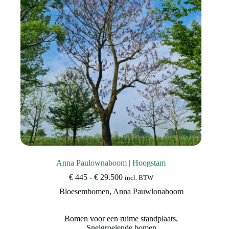
Anna Paulownaboom | Hoogstam
Prijsklasse:
€
445
-
€
29.500
incl. BTW
€ 445
Bloesembomen
,
Anna Pauwlonaboom
tot
€ 29.500
Bomen voor een ruime standplaats
,
Snelgroeiende bomen