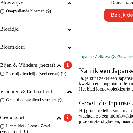
Bloeiwijze
Bomen voor
(9)
Onopvallende bloemen
Bekijk d
Bloeitijd
Bloemkleur
Japanse Zelkova (
Zelkova se
Bijen & Vlinders (nectar)
Kan ik een Japans
(9)
Zeer bijvriendelijk (veel nectar)
Ja, je kunt zeker een Japans
kweken en aanplanten. Je ku
Het blad loopt violetkleurig 
Vruchten & Eetbaarheid
(9)
Geen of onopvallend vruchten
Groeit de Japanse 
Hij groeit redelijk snel, maa
wachten op een indrukwekken
Grondsoort
groeiomstandigheden, maar de 
Lichte klei / Leem / Zavel
(9)
(Vruchtbaar)