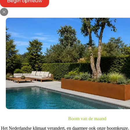
Begin opnieuw
Voor iedere
Grote, volwassen bomen aanplant
zoals smalle straten in stedelij
proces in zijn werk gaat? Dat zie 
Boom van de maand
Het Nederlandse klimaat verandert, en daarmee ook onze boomkeuze.