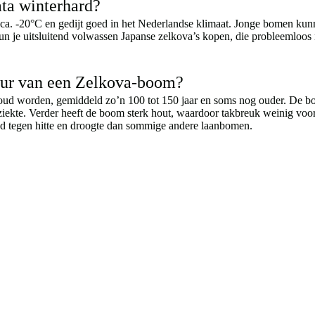
ata winterhard?
ot ca. -20°C en gedijt goed in het Nederlandse klimaat. Jonge bomen kun
un je uitsluitend volwassen Japanse zelkova’s kopen, die probleemloos 
uur van een Zelkova-boom?
 oud worden, gemiddeld zo’n 100 tot 150 jaar en soms nog ouder. De bo
iepziekte. Verder heeft de boom sterk hout, waardoor takbreuk weinig vo
and tegen hitte en droogte dan sommige andere laanbomen.