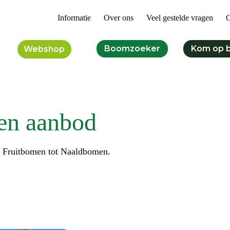
Informatie
Over ons
Veel gestelde vragen
C
Boomzoeker
Kom op 
Webshop
en aanbod
n Fruitbomen tot Naaldbomen.