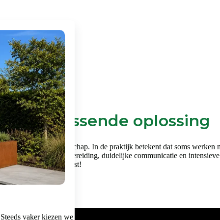
en een passende oplossing
en vraagt om vakmanschap. In de praktijk betekent dat soms werken met 
k gebied. Een goede voorbereiding, duidelijke communicatie en intensieve
je in het filmpje hiernaast!
 Steeds vaker kiezen we