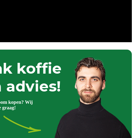
k koffie
 advies!
oom kopen? Wij
e graag!