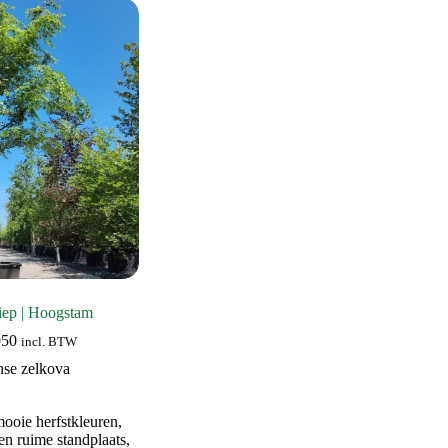
iep | Hoogstam
Prijsklasse:
950
incl. BTW
€ 495
nse zelkova
tot
€ 4.950
oie herfstkleuren
,
n ruime standplaats
,