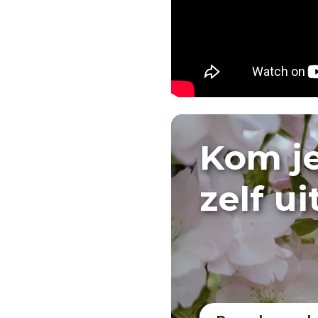
Kom j
zelf u