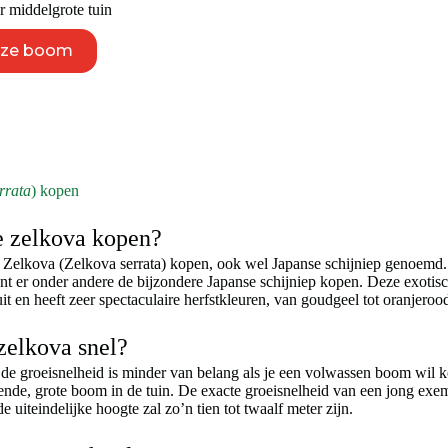
 middelgrote tuin
Dit
eze boom
product
heeft
meerdere
variaties.
Deze
optie
kan
gekozen
rrata
) kopen
worden
op
e zelkova kopen?
de
productpagina
e Zelkova (Zelkova serrata) kopen, ook wel Japanse schijniep genoemd. 
nt er onder andere de bijzondere Japanse schijniep kopen. Deze exotis
uit en heeft zeer spectaculaire herfstkleuren, van goudgeel tot oranjero
zelkova snel?
r de groeisnelheid is minder van belang als je een volwassen boom wil ko
de, grote boom in de tuin. De exacte groeisnelheid van een jong exemp
uiteindelijke hoogte zal zo’n tien tot twaalf meter zijn.