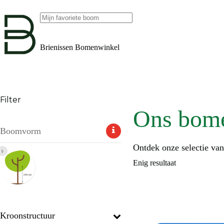
Ga
naar
de
Geen
inhoud
resultaten
Brienissen Bomenwinkel
Filter
Ons bom
Boomvorm
Ontdek onze selectie va
9
Enig resultaat
Kroonstructuur