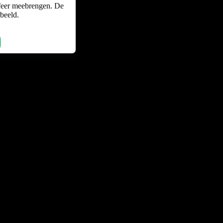
feer meebrengen. De
rbeeld.