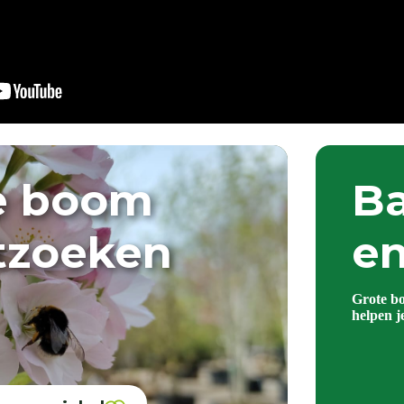
e boom
Ba
itzoeken
en
Grote b
helpen j