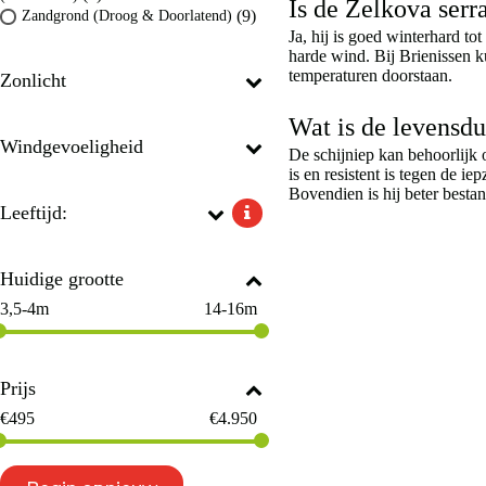
Is de Zelkova serr
(9)
Zandgrond (Droog & Doorlatend)
Ja, hij is goed winterhard t
harde wind. Bij Brienissen k
temperaturen doorstaan.
Zonlicht
Wat is de levensd
Windgevoeligheid
De schijniep kan behoorlijk
is en resistent is tegen de 
Bovendien is hij beter best
Leeftijd:
Huidige grootte
3,5-4m
14-16m
Prijs
€
495
€
4.950