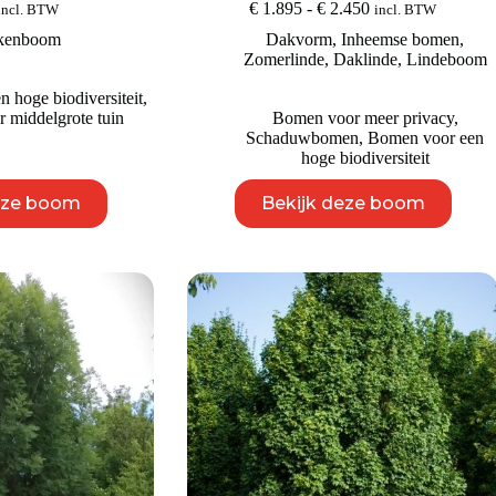
Prijsklasse:
€
1.895
-
€
2.450
incl. BTW
incl. BTW
€ 1.895
kenboom
Dakvorm
,
Inheemse bomen
,
tot
Zomerlinde
,
Daklinde
,
Lindeboom
€ 2.450
 hoge biodiversiteit
,
 middelgrote tuin
Bomen voor meer privacy
,
Schaduwbomen
,
Bomen voor een
hoge biodiversiteit
Dit
Dit
eze boom
Bekijk deze boom
product
product
heeft
heeft
meerdere
meerdere
variaties.
variaties.
Deze
Deze
optie
optie
kan
kan
gekozen
gekozen
worden
worden
op
op
de
de
productpagina
productpagina