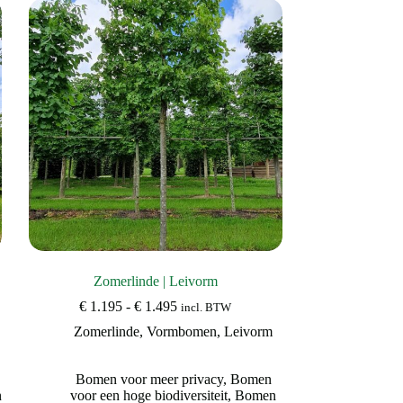
Zomerlinde | Leivorm
Prijsklasse:
€
1.195
-
€
1.495
incl. BTW
€ 1.195
Zomerlinde
,
Vormbomen
,
Leivorm
tot
€ 1.495
Bomen voor meer privacy
,
Bomen
n
voor een hoge biodiversiteit
,
Bomen