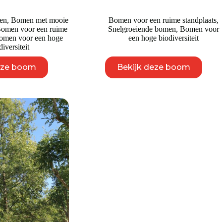
en
,
Bomen met mooie
Bomen voor een ruime standplaats
,
omen voor een ruime
Snelgroeiende bomen
,
Bomen voor
omen voor een hoge
een hoge biodiversiteit
diversiteit
Dit
Dit
eze boom
Bekijk deze boom
product
product
heeft
heeft
meerdere
meerdere
variaties.
variaties.
Deze
Deze
optie
optie
kan
kan
gekozen
gekozen
worden
worden
op
op
de
de
productpagina
productpagina