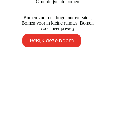
Groenblijvende bomen
€ 1.695
Bomen voor een hoge biodiversiteit
,
Bomen voor in kleine ruimtes
,
Bomen
voor meer privacy
Dit
Bekijk deze boom
product
heeft
meerdere
variaties.
Deze
optie
kan
gekozen
worden
op
de
productpagina