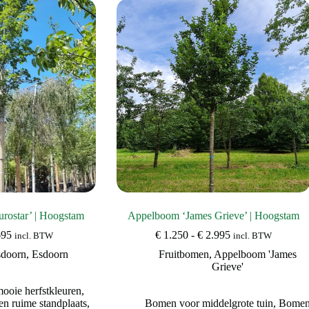
rostar’ | Hoogstam
Appelboom ‘James Grieve’ | Hoogstam
Prijsklasse:
Prijsklasse:
695
€
1.250
-
€
2.995
incl. BTW
incl. BTW
€ 795
€ 1.250
sdoorn
,
Esdoorn
Fruitbomen
,
Appelboom 'James
tot
tot
Grieve'
€ 1.695
€ 2.995
oie herfstkleuren
,
n ruime standplaats
,
Bomen voor middelgrote tuin
,
Bome