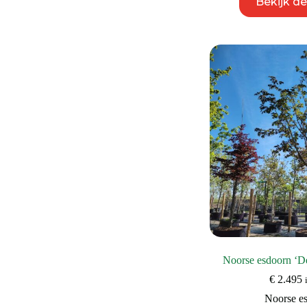
Bekijk d
Noorse esdoorn ‘D
€
2.495
Noorse e