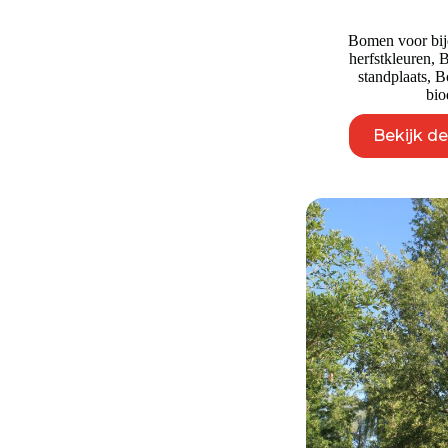
Bomen voor bij
herfstkleuren
,
B
standplaats
,
B
bio
Bekijk d