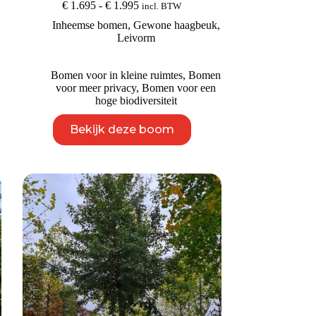
Prijsklasse:
€
1.695
-
€
1.995
incl. BTW
€ 1.695
Inheemse bomen
,
Gewone haagbeuk
,
tot
Leivorm
€ 1.995
Bomen voor in kleine ruimtes
,
Bomen
voor meer privacy
,
Bomen voor een
hoge biodiversiteit
Dit
Bekijk deze boom
product
heeft
meerdere
variaties.
Deze
optie
kan
gekozen
worden
op
de
productpagina