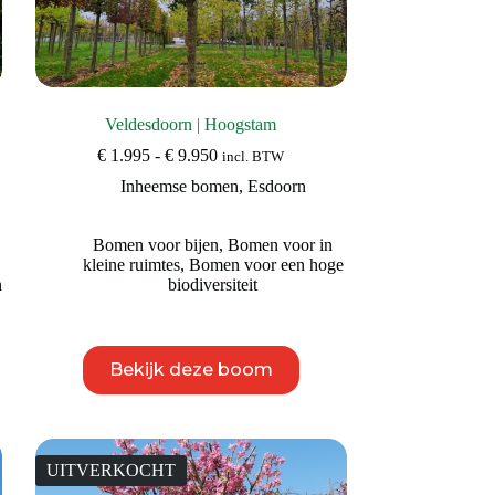
Veldesdoorn | Hoogstam
Prijsklasse:
€
1.995
-
€
9.950
incl. BTW
€ 1.995
Inheemse bomen
,
Esdoorn
tot
€ 9.950
Bomen voor bijen
,
Bomen voor in
kleine ruimtes
,
Bomen voor een hoge
n
biodiversiteit
Dit
Bekijk deze boom
product
heeft
meerdere
variaties.
Deze
UITVERKOCHT
optie
kan