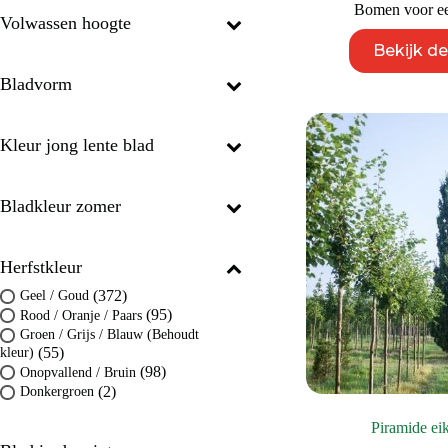
Bomen voor een
Volwassen hoogte
Bekijk d
Bladvorm
Kleur jong lente blad
Bladkleur zomer
Herfstkleur
(372)
Geel / Goud
(95)
Rood / Oranje / Paars
Groen / Grijs / Blauw (Behoudt
(55)
kleur)
(98)
Onopvallend / Bruin
(2)
Donkergroen
Piramide ei