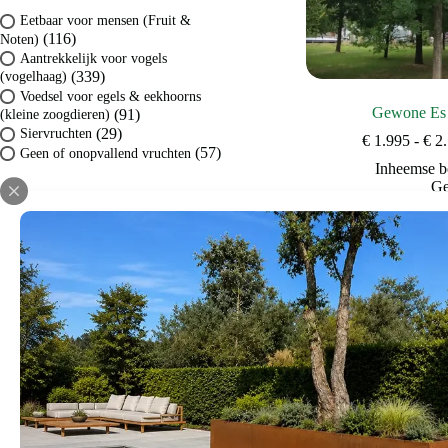
Eetbaar voor mensen (Fruit &
(116)
Noten)
Aantrekkelijk voor vogels
(339)
(vogelhaag)
Voedsel voor egels & eekhoorns
Gewone Es 
(91)
(kleine zoogdieren)
(29)
Siervruchten
€
1.995
-
€
2.
(57)
Geen of onopvallend vruchten
Inheemse 
Ge
Grondsoort
Bomen voor ee
Lichte klei / Leem / Zavel
Bomen voor aan
(504)
(Vruchtbaar)
een hoge biodiv
Zandgrond (Droog &
in het 
(472)
Doorlatend)
(418)
Kleigrond (Vast & Vochtig)
Bekijk d
(205)
Veengrond / Zure grond
Zonlicht