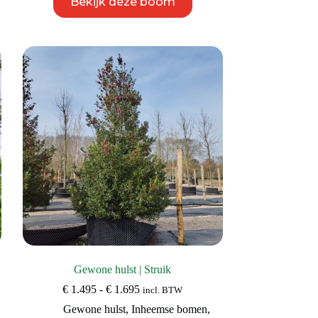
Bekijk deze boom
product
heeft
meerdere
variaties.
Deze
optie
kan
gekozen
worden
op
de
productpagina
Gewone hulst | Struik
Prijsklasse:
€
1.495
-
€
1.695
incl. BTW
€ 1.495
Gewone hulst
,
Inheemse bomen
,
tot