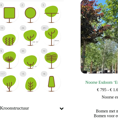
8
2
5
10
24
251
9
33
10
117
15
16
Noorse Esdoorn ‘Eu
€
795
-
€
1.
Noorse e
Kroonstructuur
Bomen met mo
Bomen voor ee