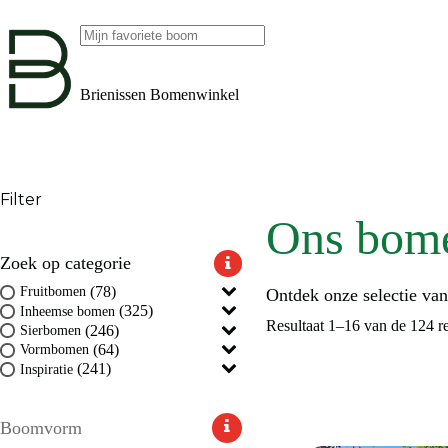
Ga
naar
de
Geen
inhoud
resultaten
Brienissen Bomenwinkel
Filter
Ons bom
Zoek op categorie
(78)
Fruitbomen
Ontdek onze selectie va
(325)
Inheemse bomen
Resultaat 1–16 van de 124 r
(246)
Sierbomen
(64)
Vormbomen
(241)
Inspiratie
Boomvorm