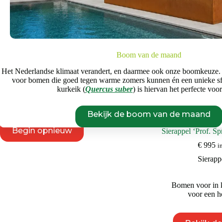
Windgevoeligheid
Huidige grootte
1-1,5m
16-18m
Boom van de maand
Het Nederlandse klimaat verandert, en daarmee ook onze boomkeuze.
voor bomen die goed tegen warme zomers kunnen én een unieke s
Prijs
kurkeik (
Quercus suber
) is hiervan het perfecte voo
€
145
€
12.500
Bekijk de boom van de maand
Begin opnieuw
Sierappel ‘Prof. S
€
995
i
Sierapp
Bomen voor in k
voor een ho