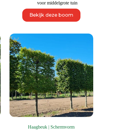
voor middelgrote tuin
Dit
Bekijk deze boom
product
heeft
meerdere
variaties.
Deze
optie
kan
gekozen
worden
op
de
productpagina
Haagbeuk | Schermvorm