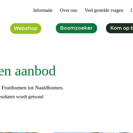
Informatie
Over ons
Veel gestelde vragen
C
Boomzoeker
Kom op 
Webshop
en aanbod
n Fruitbomen tot Naaldbomen.
esultaten wordt getoond