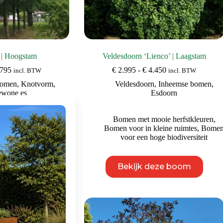
| Hoogstam
Veldesdoorn ‘Lienco’ | Laagstam
Prijsklasse:
Prijsklasse:
795
€
2.995
-
€
4.450
incl. BTW
incl. BTW
€ 1.995
€ 2.995
bomen
,
Knotvorm
,
Veldesdoorn
,
Inheemse bomen
,
tot
tot
wone es
Esdoorn
€ 2.795
€ 4.450
n middelgrote tuin
,
Bomen met mooie herfstkleuren
,
 de kust
,
Bomen voor
Bomen voor in kleine ruimtes
,
Bome
ersiteit
,
Bomen voor
voor een hoge biodiversiteit
open landschap
Dit
Dit
eze boom
Bekijk deze boom
product
product
heeft
heeft
meerdere
meerdere
variaties.
variaties.
Deze
Deze
optie
optie
kan
kan