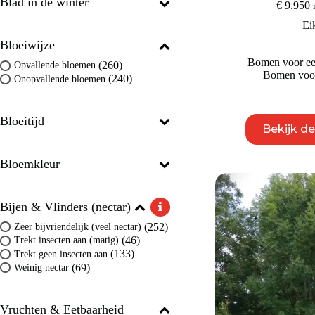
Blad in de winter
€
9.950
Ei
Bloeiwijze
Bomen voor een
(260)
Opvallende bloemen
Bomen voor
(240)
Onopvallende bloemen
Bloeitijd
Bekijk d
Bloemkleur
Bijen & Vlinders (nectar)
(252)
Zeer bijvriendelijk (veel nectar)
(46)
Trekt insecten aan (matig)
(133)
Trekt geen insecten aan
(69)
Weinig nectar
Vruchten & Eetbaarheid