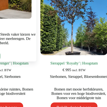
gekozen
gekozen
worden
worden
op
op
de
de
productpagina
productpagina
 Steeds vaker kiezen we
feer meebrengen. De
rbeeld.
prenger’ | Hoogstam
Sierappel ‘Royalty’ | Hoogstam
€
995
ncl. BTW
incl. BTW
el
,
Sierbomen
Sierbomen
,
Sierappel
,
Bloesembome
leine ruimtes
,
Bomen
Bomen met mooie herfstkleuren
,
ge biodiversiteit
Bomen voor een hoge biodiversiteit
,
Bomen voor middelgrote tuin
Dit
Dit