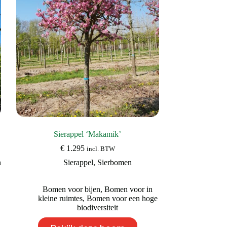
gekozen
worden
op
de
productpagina
Sierappel ‘Makamik’
€
1.295
incl. BTW
n
Sierappel
,
Sierbomen
Bomen voor bijen
,
Bomen voor in
kleine ruimtes
,
Bomen voor een hoge
biodiversiteit
Dit