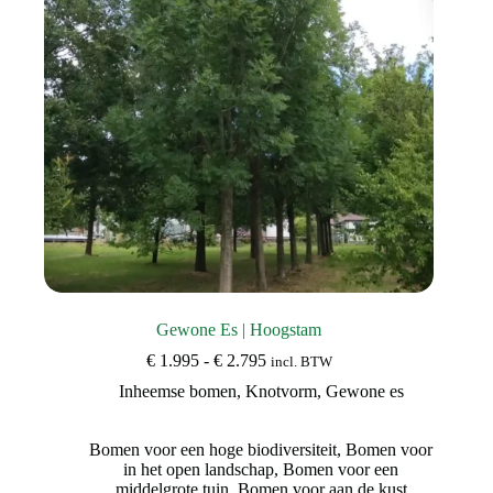
Gewone Es | Hoogstam
Prijsklasse:
€
1.995
-
€
2.795
incl. BTW
€ 1.995
Inheemse bomen
,
Knotvorm
,
Gewone es
tot
€ 2.795
Bomen voor een hoge biodiversiteit
,
Bomen voor
in het open landschap
,
Bomen voor een
middelgrote tuin
,
Bomen voor aan de kust