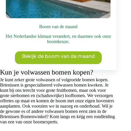
Brienissen.
Hoe oud kan een gewone es worden?
Wil je een knot-es kopen, dan is het goed om te weten dat hij
Boom van de maand
soms verrassend oud kan worden. Denk aan een leeftijd van
zo’n 100 tot 200 jaar. Bij knotbomen kan de levensduur vaak
Het Nederlandse klimaat verandert, en daarmee ook onze
juist verlengd worden, doordat de stam lager blijft, zware
boomkeuze.
takken worden verwijderd en de boom steeds opnieuw
uitloopt vanaf de knot. Voorwaarde is natuurlijk wel dat de
gewone es goed onderhouden wordt. Dit houdt in dat hij om
Bekijk de boom van de maand
de zoveel jaar opnieuw geknot moet worden.
Kun je volwassen bomen kopen?
Je kunt zeker grote volwassen of volgroeide bomen kopen.
Brienissen is gespecialiseerd volwassen bomen kweken. Je
kunt bij ons terecht voor grote fruitbomen, maar ook voor
grote sierbomen en (schaduwrijke) loofbomen. We verzorgen
offertes op maat en komen de boom met onze eigen hoveniers
aanplanten. Ook voorzien we in nazorg en onderhoud. Wil je
de gewone es of andere volwassen bomen eerst zien in de
Brienissen Bomenwinkel? Kom langs en krijg een rondleiding
van een van onze boomexperts.