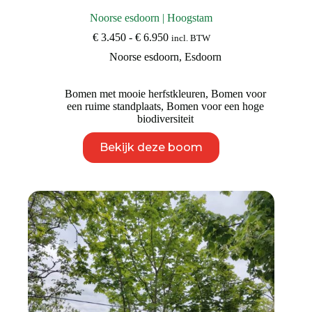
Noorse esdoorn | Hoogstam
Prijsklasse:
€
3.450
-
€
6.950
incl. BTW
€ 3.450
Noorse esdoorn
,
Esdoorn
tot
€ 6.950
Bomen met mooie herfstkleuren
,
Bomen voor
een ruime standplaats
,
Bomen voor een hoge
biodiversiteit
Dit
Bekijk deze boom
product
heeft
meerdere
variaties.
Deze
optie
kan
gekozen
worden
op
de
productpagina