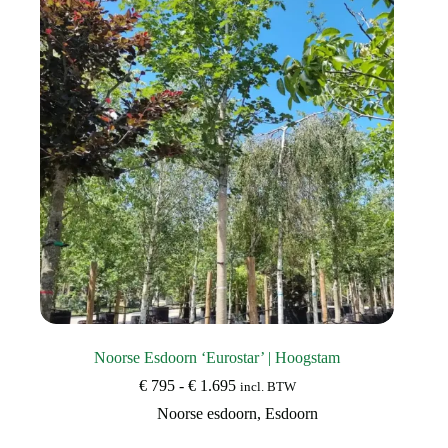
Noorse Esdoorn ‘Eurostar’ | Hoogstam
Prijsklasse:
€
795
-
€
1.695
incl. BTW
€ 795
Noorse esdoorn
,
Esdoorn
tot
€ 1.695