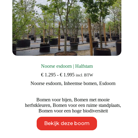
Noorse esdoorn | Halfstam
Prijsklasse:
€
1.295
-
€
1.995
incl. BTW
€ 1.295
Noorse esdoorn
,
Inheemse bomen
,
Esdoorn
tot
€ 1.995
Bomen voor bijen
,
Bomen met mooie
herfstkleuren
,
Bomen voor een ruime standplaats
,
Bomen voor een hoge biodiversiteit
Dit
Bekijk deze boom
product
heeft
meerdere