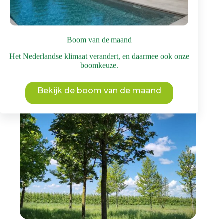
Dit
Bekijk deze boom
product
heeft
meerdere
Boom van de maand
variaties.
Deze
Het Nederlandse klimaat verandert, en daarmee ook onze
optie
boomkeuze.
kan
gekozen
worden
Bekijk de boom van de maand
op
de
productpagina