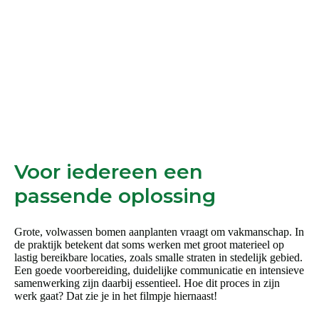
variaties.
Deze
optie
kan
gekozen
worden
op
de
productpagina
Voor iedereen een
passende oplossing
Grote, volwassen bomen aanplanten vraagt om vakmanschap. In
de praktijk betekent dat soms werken met groot materieel op
lastig bereikbare locaties, zoals smalle straten in stedelijk gebied.
Een goede voorbereiding, duidelijke communicatie en intensieve
samenwerking zijn daarbij essentieel. Hoe dit proces in zijn
werk gaat? Dat zie je in het filmpje hiernaast!