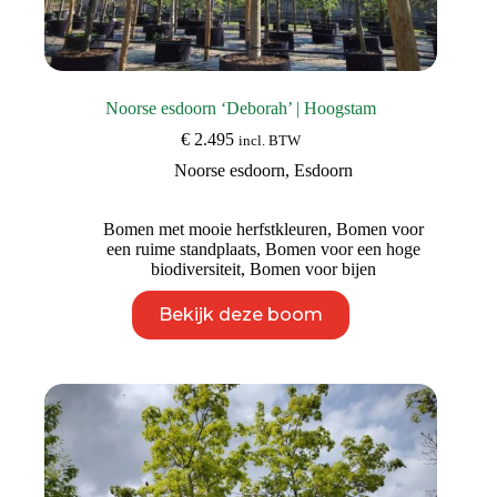
Noorse esdoorn ‘Deborah’ | Hoogstam
€
2.495
incl. BTW
Noorse esdoorn
,
Esdoorn
Bomen met mooie herfstkleuren
,
Bomen voor
een ruime standplaats
,
Bomen voor een hoge
biodiversiteit
,
Bomen voor bijen
Dit
Bekijk deze boom
product
heeft
meerdere
variaties.
Deze
optie
kan
gekozen
worden