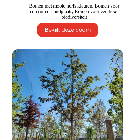
Bomen met mooie herfstkleuren
,
Bomen voor
een ruime standplaats
,
Bomen voor een hoge
biodiversiteit
Dit
Bekijk deze boom
product
heeft
meerdere
variaties.
Deze
optie
kan
gekozen
worden
op
de
productpagina