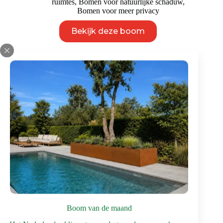
ruimtes
,
Bomen voor natuurlijke schaduw
,
Bomen voor meer privacy
Dit
Bekijk deze boom
product
heeft
meerdere
variaties.
Deze
optie
kan
gekozen
worden
op
de
productpagina
Boom van de maand