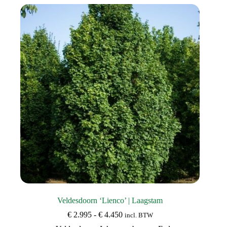
Veldesdoorn ‘Lienco’ | Laagstam
Prijsklasse:
€
2.995
-
€
4.450
incl. BTW
€ 2.995