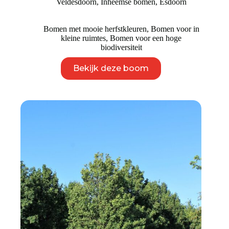
Veldesdoorn
,
Inheemse bomen
,
Esdoorn
tot
€ 4.450
Bomen met mooie herfstkleuren
,
Bomen voor in
kleine ruimtes
,
Bomen voor een hoge
biodiversiteit
Dit
Bekijk deze boom
product
heeft
meerdere
variaties.
Deze
optie
kan
gekozen
worden
op
de
productpagina