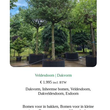
worden
op
de
productpagina
Veldesdoorn | Dakvorm
€
1.995
incl. BTW
Dakvorm
,
Inheemse bomen
,
Veldesdoorn
,
Dakveldesdoorn
,
Esdoorn
Bomen voor in bakken
,
Bomen voor in kleine