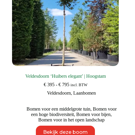
productpagina
Veldesdoorn ‘Huibers elegant’ | Hoogstam
Prijsklasse:
€
395
-
€
795
incl. BTW
€ 395
Veldesdoorn
,
Laanbomen
tot
€ 795
Bomen voor een middelgrote tuin
,
Bomen voor
een hoge biodiversiteit
,
Bomen voor bijen
,
Bomen voor in het open landschap
Dit
Bekijk deze boom
product