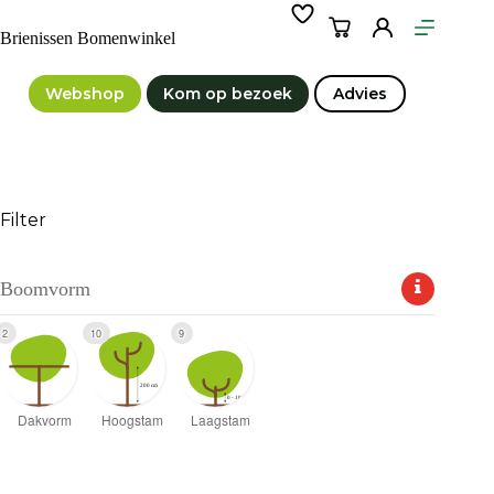
Ga
naar
Winkelwagen
Brienissen Bomenwinkel
de
inhoud
Webshop
Kom op bezoek
Advies
Filter
Boomvorm
2
10
9