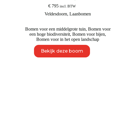
€
795
incl. BTW
Veldesdoorn
,
Laanbomen
Bomen voor een middelgrote tuin
,
Bomen voor
een hoge biodiversiteit
,
Bomen voor bijen
,
Bomen voor in het open landschap
Dit
Bekijk deze boom
product
heeft
meerdere
variaties.
Deze
optie
kan
gekozen
worden
op
de
productpagina