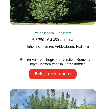
Veldesdoorn | Laagstam
Prijsklasse:
€
2.750
-
€
4.450
incl. BTW
€ 2.750
Inheemse bomen
,
Veldesdoorn
,
Esdoorn
tot
€ 4.450
Bomen voor een hoge biodiversiteit
,
Bomen voor
bijen
,
Bomen voor in kleine ruimtes
Dit
Bekijk deze boom
product
heeft
meerdere
variaties.
Deze
optie
kan
gekozen