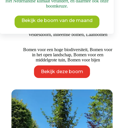
Het Nederlandse klimaat verandert, en daarmee ook onze
boomkeuze.
Veldesdoorn | Laanboom
Bekijk de boom van de maand
Prijsklasse:
€
375
-
€
975
incl. BTW
€ 375
Veldesdoorn
,
Inheemse bomen
,
Laanbomen
tot
€ 975
Bomen voor een hoge biodiversiteit
,
Bomen voor
in het open landschap
,
Bomen voor een
middelgrote tuin
,
Bomen voor bijen
Dit
Bekijk deze boom
product
heeft
meerdere
variaties.
Deze
optie
kan
gekozen
worden
op
de