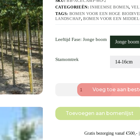
SKU:
BB-ACECAMP-HO-2
CATEGORIEËN:
INHEEMSE BOMEN
,
VEL
TAGS:
BOMEN VOOR EEN HOGE BIODIVE
LANDSCHAP
,
BOMEN VOOR EEN MIDDEL
Leeftijd Fase
: Jonge boom
Jonge boom
Stamomtrek
14-16cm
Veldesdoorn
Voeg toe aan beste
|
Laanboom
aantal
Toevoegen aan bomenlijst
Gratis bezorging vanaf €500,- | 