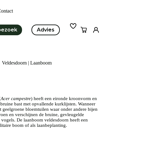
ontact
bezoek
Advies
Winkelwagen
Veldesdoorn | Laanboom
(
Acer campestre
) heeft een eironde kroonvorm en
jsbruine bast met opvallende kurklijsten. Wanneer
met geelgroene bloemtuilen waar onder andere bijen
roen en verschijnen de bruine, gevleugelde
 vogels. De laanboom veldesdoorn heeft een
litaire boom of als laanbeplanting.