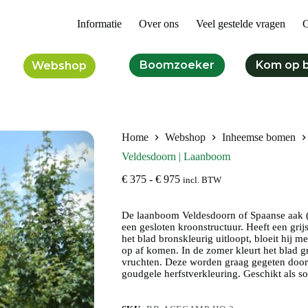
Informatie
Over ons
Veel gestelde vragen
C
Boomzoeker
Kom op 
Webshop
Home
Webshop
Inheemse bomen
Veldesdoorn | Laanboom
Prijsklasse:
€
375
-
€
975
incl. BTW
€ 375
tot
De laanboom Veldesdoorn of Spaanse aak 
€ 975
een gesloten kroonstructuur. Heeft een gri
het blad bronskleurig uitloopt, bloeit hij 
op af komen. In de zomer kleurt het blad g
vruchten. Deze worden graag gegeten door
goudgele herfstverkleuring. Geschikt als so