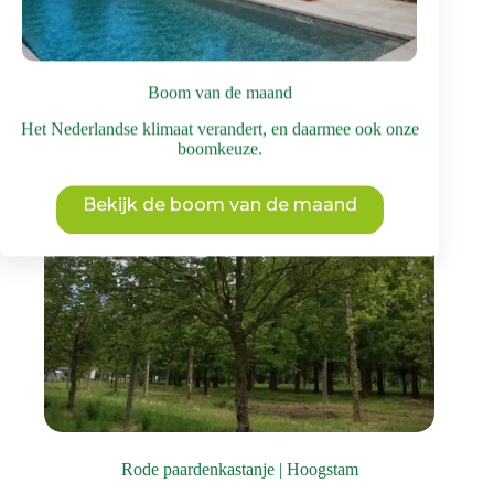
meerdere
variaties.
Deze
optie
Boom van de maand
kan
gekozen
Het Nederlandse klimaat verandert, en daarmee ook onze
worden
boomkeuze.
op
de
productpagina
Bekijk de boom van de maand
Rode paardenkastanje | Hoogstam