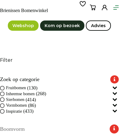
Ga
naar
Winkelwagen
Brienissen Bomenwinkel
de
inhoud
Webshop
Kom op bezoek
Advies
Filter
Zoek op categorie
(130)
Fruitbomen
(268)
Inheemse bomen
(414)
Sierbomen
(86)
Vormbomen
(433)
Inspiratie
Boomvorm