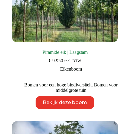
Piramide eik | Laagstam
€
9.950
incl. BTW
Eikenboom
Bomen voor een hoge biodiversiteit
,
Bomen voor
middelgrote tuin
Dit
Bekijk deze boom
product
heeft
meerdere
variaties.
Deze
optie