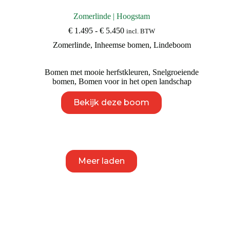
Zomerlinde | Hoogstam
Prijsklasse:
€
1.495
-
€
5.450
incl. BTW
€ 1.495
Zomerlinde
,
Inheemse bomen
,
Lindeboom
tot
€ 5.450
Bomen met mooie herfstkleuren
,
Snelgroeiende
bomen
,
Bomen voor in het open landschap
Dit
Bekijk deze boom
product
heeft
meerdere
variaties.
Deze
optie
kan
Meer laden
gekozen
worden
op
de
productpagina