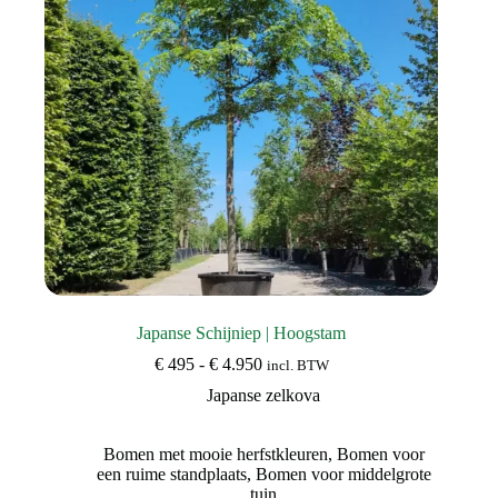
op
de
productpagina
Japanse Schijniep | Hoogstam
Prijsklasse:
€
495
-
€
4.950
incl. BTW
€ 495
Japanse zelkova
tot
€ 4.950
Bomen met mooie herfstkleuren
,
Bomen voor
een ruime standplaats
,
Bomen voor middelgrote
tuin