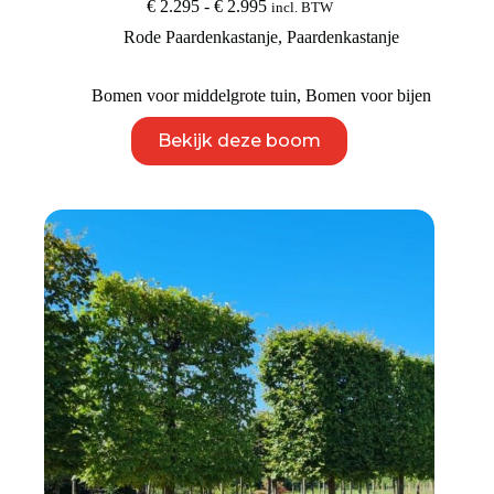
Prijsklasse:
€
2.295
-
€
2.995
incl. BTW
€ 2.295
Rode Paardenkastanje
,
Paardenkastanje
tot
€ 2.995
Bomen voor middelgrote tuin
,
Bomen voor bijen
Dit
Bekijk deze boom
product
heeft
meerdere
variaties.
Deze
optie
kan
gekozen
worden
op
de
productpagina