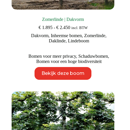
Zomerlinde | Dakvorm
Prijsklasse:
€
1.895
-
€
2.450
incl. BTW
€ 1.895
Dakvorm
,
Inheemse bomen
,
Zomerlinde
,
tot
Daklinde
,
Lindeboom
€ 2.450
Bomen voor meer privacy
,
Schaduwbomen
,
Bomen voor een hoge biodiversiteit
Dit
Bekijk deze boom
product
heeft
meerdere
variaties.
Deze
optie
kan
gekozen
worden
op
de