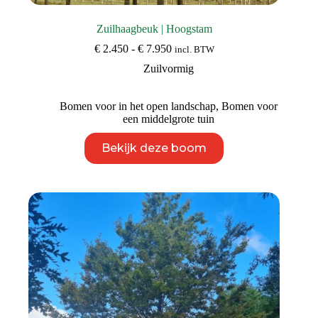
Zuilhaagbeuk | Hoogstam
Prijsklasse:
€
2.450
-
€
7.950
incl. BTW
€ 2.450
Zuilvormig
tot
€ 7.950
Bomen voor in het open landschap
,
Bomen voor
een middelgrote tuin
Dit
Bekijk deze boom
product
heeft
meerdere
variaties.
Deze
optie
kan
gekozen
worden
op
de
productpagina