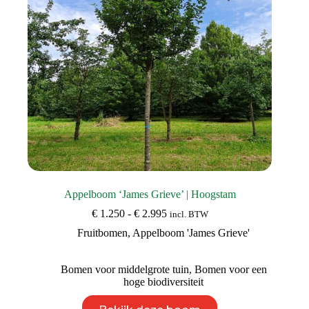
de
productpagina
Appelboom ‘James Grieve’ | Hoogstam
Prijsklasse:
€
1.250
-
€
2.995
incl. BTW
€ 1.250
Fruitbomen
,
Appelboom 'James Grieve'
tot
€ 2.995
Bomen voor middelgrote tuin
,
Bomen voor een
hoge biodiversiteit
Dit