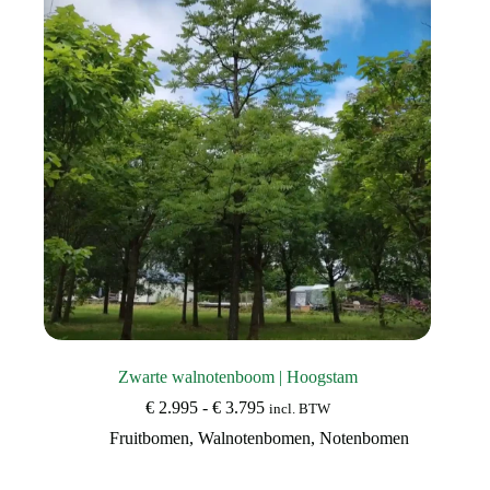
kan
gekozen
worden
op
de
productpagina
Zwarte walnotenboom | Hoogstam
Prijsklasse:
€
2.995
-
€
3.795
incl. BTW
€ 2.995
Fruitbomen
,
Walnotenbomen
,
Notenbomen
tot
€ 3.795