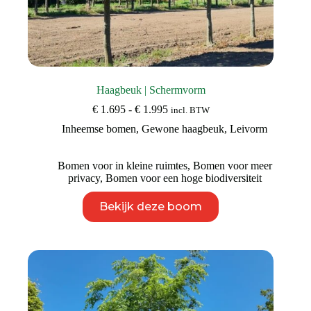
Haagbeuk | Schermvorm
Prijsklasse:
€
1.695
-
€
1.995
incl. BTW
€ 1.695
Inheemse bomen
,
Gewone haagbeuk
,
Leivorm
tot
€ 1.995
Bomen voor in kleine ruimtes
,
Bomen voor meer
privacy
,
Bomen voor een hoge biodiversiteit
Dit
Bekijk deze boom
product
heeft
meerdere
variaties.
Deze
optie
kan
gekozen
worden