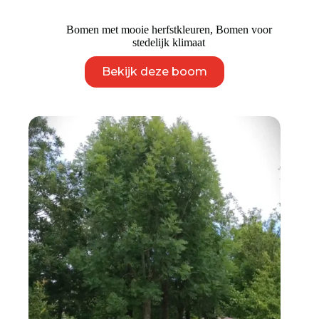
Bomen met mooie herfstkleuren
,
Bomen voor
stedelijk klimaat
Dit
Bekijk deze boom
product
heeft
meerdere
variaties.
Deze
optie
kan
gekozen
worden
op
de
productpagina