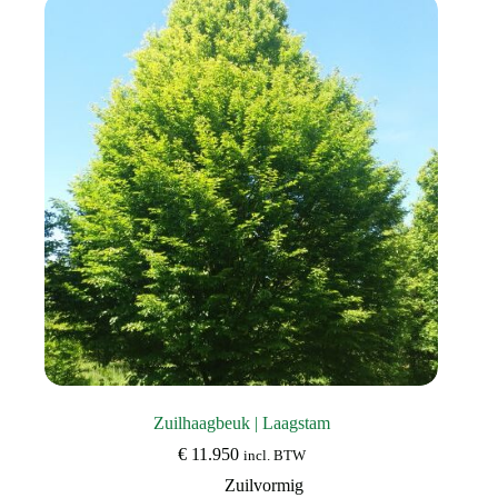
Deze
optie
kan
gekozen
worden
op
de
productpagina
Zuilhaagbeuk | Laagstam
€
11.950
incl. BTW
Zuilvormig