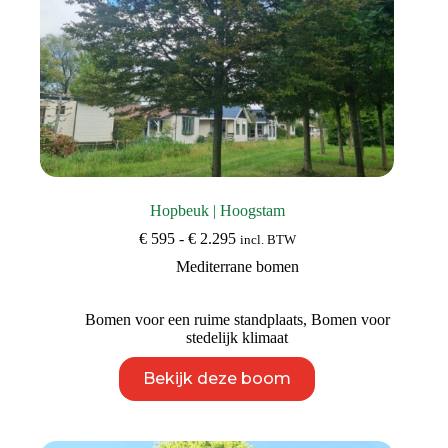
Hopbeuk | Hoogstam
Prijsklasse:
€
595
-
€
2.295
incl. BTW
€ 595
Mediterrane bomen
tot
€ 2.295
Bomen voor een ruime standplaats
,
Bomen voor
stedelijk klimaat
Dit
Bekijk deze boom
product
heeft
meerdere
variaties.