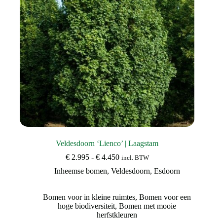
op
de
productpagina
Veldesdoorn ‘Lienco’ | Laagstam
Prijsklasse:
€
2.995
-
€
4.450
incl. BTW
€ 2.995
Inheemse bomen
,
Veldesdoorn
,
Esdoorn
tot
€ 4.450
Bomen voor in kleine ruimtes
,
Bomen voor een
hoge biodiversiteit
,
Bomen met mooie
herfstkleuren