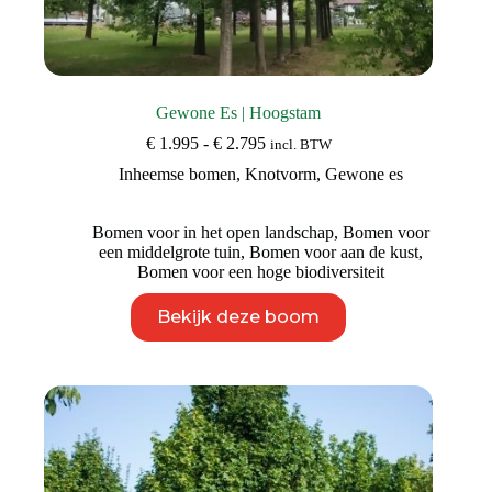
Gewone Es | Hoogstam
Prijsklasse:
€
1.995
-
€
2.795
incl. BTW
€ 1.995
Inheemse bomen
,
Knotvorm
,
Gewone es
tot
€ 2.795
Bomen voor in het open landschap
,
Bomen voor
een middelgrote tuin
,
Bomen voor aan de kust
,
Bomen voor een hoge biodiversiteit
Dit
Bekijk deze boom
product
heeft
meerdere
variaties.
Deze
optie
kan
gekozen
worden