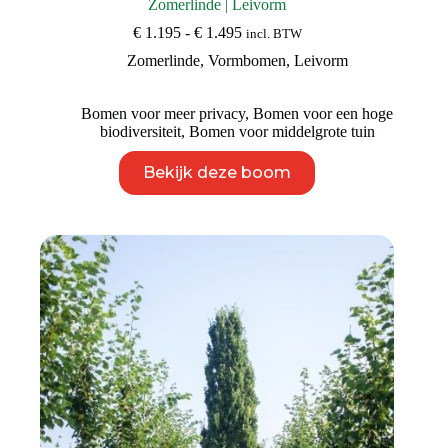
Zomerlinde | Leivorm
Prijsklasse:
€
1.195
-
€
1.495
incl. BTW
€ 1.195
Zomerlinde
,
Vormbomen
,
Leivorm
tot
€ 1.495
Bomen voor meer privacy
,
Bomen voor een hoge
biodiversiteit
,
Bomen voor middelgrote tuin
Dit
Bekijk deze boom
product
heeft
meerdere
variaties.
Deze
optie
kan
gekozen
worden
op
de
productpagina