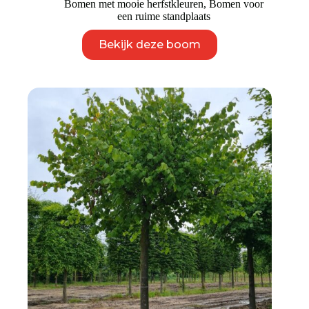
Bomen met mooie herfstkleuren
,
Bomen voor
een ruime standplaats
Dit
Bekijk deze boom
product
heeft
meerdere
variaties.
Deze
optie
kan
gekozen
worden
op
de
productpagina