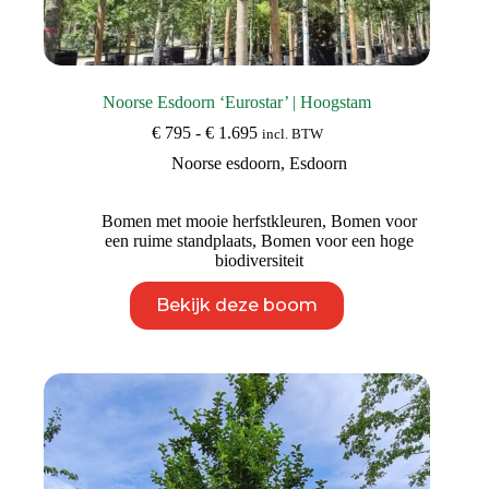
Noorse Esdoorn ‘Eurostar’ | Hoogstam
Prijsklasse:
€
795
-
€
1.695
incl. BTW
€ 795
Noorse esdoorn
,
Esdoorn
tot
€ 1.695
Bomen met mooie herfstkleuren
,
Bomen voor
een ruime standplaats
,
Bomen voor een hoge
biodiversiteit
Dit
Bekijk deze boom
product
heeft
meerdere
variaties.
Deze
optie
kan
gekozen
worden
op