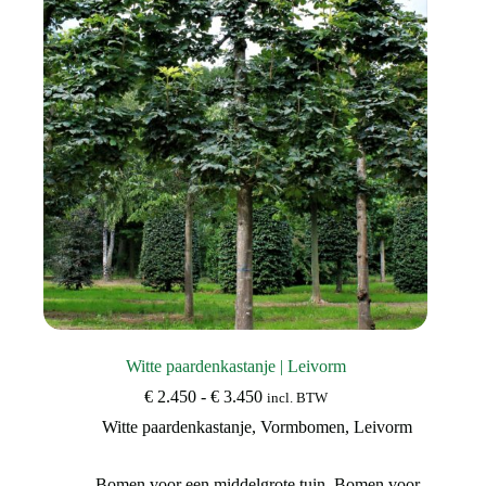
Witte paardenkastanje | Leivorm
Prijsklasse:
€
2.450
-
€
3.450
incl. BTW
€ 2.450
Witte paardenkastanje
,
Vormbomen
,
Leivorm
tot
€ 3.450
Bomen voor een middelgrote tuin
,
Bomen voor