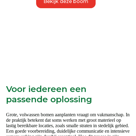
Bekijk deze boom
product
heeft
meerdere
variaties.
Deze
optie
kan
gekozen
worden
op
de
productpagina
Voor iedereen een
passende oplossing
Grote, volwassen bomen aanplanten vraagt om vakmanschap. In
de praktijk betekent dat soms werken met groot materieel op
lastig bereikbare locaties, zoals smalle straten in stedelijk gebied.
Een goede voorbereiding, duidelijke communicatie en intensieve