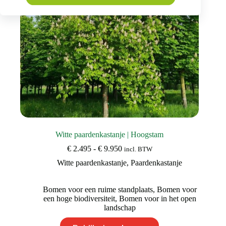
productpagina
Witte paardenkastanje | Hoogstam
Prijsklasse:
€
2.495
-
€
9.950
incl. BTW
€ 2.495
Witte paardenkastanje
,
Paardenkastanje
tot
€ 9.950
Bomen voor een ruime standplaats
,
Bomen voor
een hoge biodiversiteit
,
Bomen voor in het open
landschap
Dit