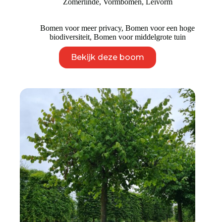
Zomerlinde
,
Vormbomen
,
Leivorm
tot
€ 1.495
Bomen voor meer privacy
,
Bomen voor een hoge
biodiversiteit
,
Bomen voor middelgrote tuin
Dit
Bekijk deze boom
product
heeft
meerdere
variaties.
Deze
optie
kan
gekozen
worden
op
de
productpagina