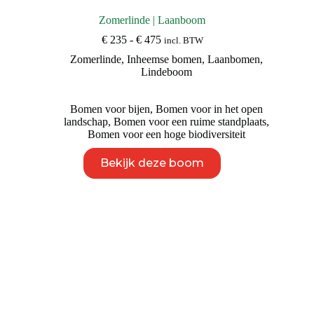
Zomerlinde | Laanboom
Prijsklasse:
€
235
-
€
475
incl. BTW
€ 235
Zomerlinde
,
Inheemse bomen
,
Laanbomen
,
tot
Lindeboom
€ 475
Bomen voor bijen
,
Bomen voor in het open
landschap
,
Bomen voor een ruime standplaats
,
Bomen voor een hoge biodiversiteit
Dit
Bekijk deze boom
product
heeft
meerdere
variaties.
Deze
optie
kan
gekozen
worden
op
de
productpagina