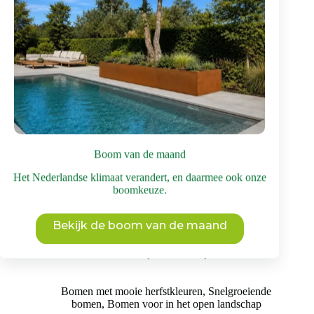
worden
op
de
productpagina
Boom van de maand
Het Nederlandse klimaat verandert, en daarmee ook onze
boomkeuze.
Zomerlinde | Hoogstam
Bekijk de boom van de maand
Prijsklasse:
€
1.495
-
€
5.450
incl. BTW
€ 1.495
Inheemse bomen
,
Zomerlinde
,
Lindeboom
tot
€ 5.450
Bomen met mooie herfstkleuren
,
Snelgroeiende
bomen
,
Bomen voor in het open landschap