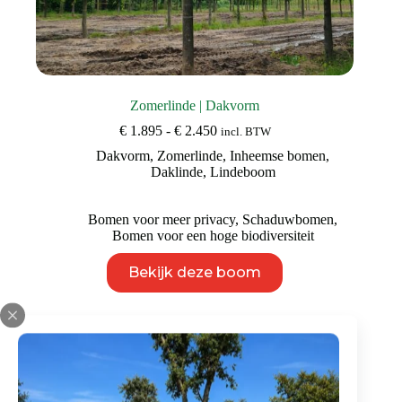
Zomerlinde | Dakvorm
Prijsklasse:
€
1.895
-
€
2.450
incl. BTW
€ 1.895
Dakvorm
,
Zomerlinde
,
Inheemse bomen
,
tot
Daklinde
,
Lindeboom
€ 2.450
Bomen voor meer privacy
,
Schaduwbomen
,
Bomen voor een hoge biodiversiteit
Dit
Bekijk deze boom
product
heeft
meerdere
variaties.
Deze
optie
kan
gekozen