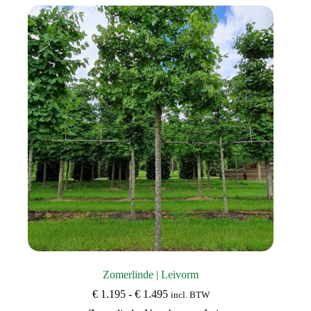
Zomerlinde | Leivorm
Prijsklasse:
€
1.195
-
€
1.495
incl. BTW
€ 1.195