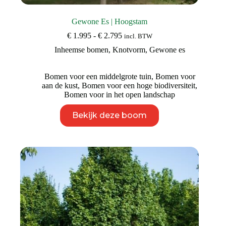
Gewone Es | Hoogstam
Prijsklasse:
€
1.995
-
€
2.795
incl. BTW
€ 1.995
Inheemse bomen
,
Knotvorm
,
Gewone es
tot
€ 2.795
Bomen voor een middelgrote tuin
,
Bomen voor
aan de kust
,
Bomen voor een hoge biodiversiteit
,
Bomen voor in het open landschap
Dit
Bekijk deze boom
product
heeft
meerdere
variaties.
Deze
optie
kan
gekozen
worden
op
de
productpagina