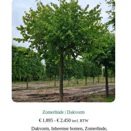
Deze
optie
kan
gekozen
worden
op
de
productpagina
Zomerlinde | Dakvorm
Prijsklasse:
€
1.895
-
€
2.450
incl. BTW
€ 1.895
Dakvorm
,
Inheemse bomen
,
Zomerlinde
,
tot