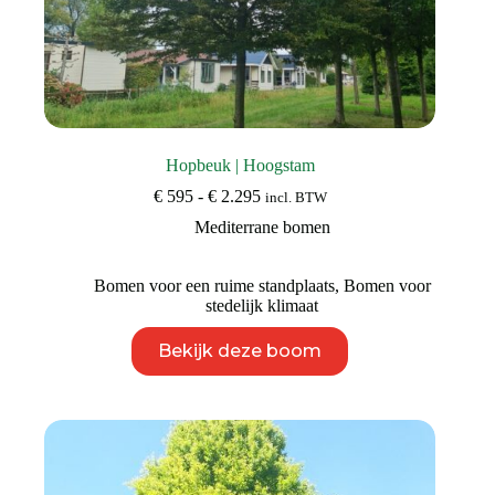
Hopbeuk | Hoogstam
Prijsklasse:
€
595
-
€
2.295
incl. BTW
€ 595
Mediterrane bomen
tot
€ 2.295
Bomen voor een ruime standplaats
,
Bomen voor
stedelijk klimaat
Dit
Bekijk deze boom
product
heeft
meerdere
variaties.
Deze
optie
kan
gekozen