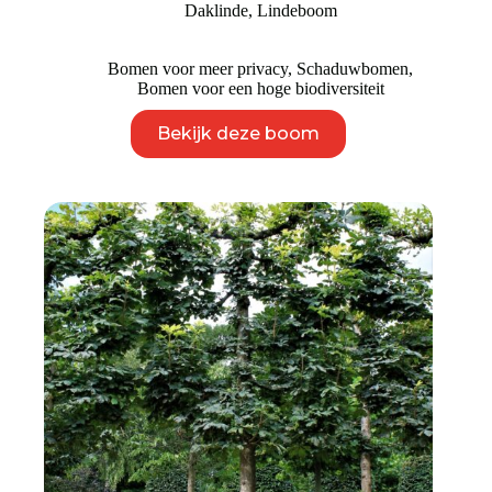
Daklinde
,
Lindeboom
€ 2.450
Bomen voor meer privacy
,
Schaduwbomen
,
Bomen voor een hoge biodiversiteit
Dit
Bekijk deze boom
product
heeft
meerdere
variaties.
Deze
optie
kan
gekozen
worden
op
de
productpagina