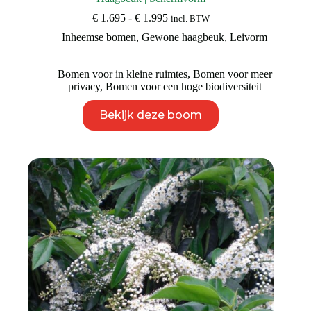
Prijsklasse:
€
1.695
-
€
1.995
incl. BTW
€ 1.695
Inheemse bomen
,
Gewone haagbeuk
,
Leivorm
tot
€ 1.995
Bomen voor in kleine ruimtes
,
Bomen voor meer
privacy
,
Bomen voor een hoge biodiversiteit
Dit
Bekijk deze boom
product
heeft
meerdere
variaties.
Deze
optie
kan
gekozen
worden
op
de
productpagina