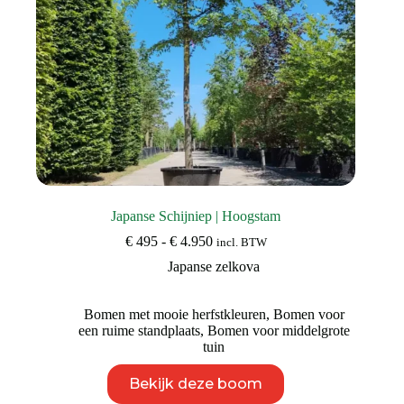
Japanse Schijniep | Hoogstam
Prijsklasse:
€
495
-
€
4.950
incl. BTW
€ 495
Japanse zelkova
tot
€ 4.950
Bomen met mooie herfstkleuren
,
Bomen voor
een ruime standplaats
,
Bomen voor middelgrote
tuin
Dit
Bekijk deze boom
product
heeft