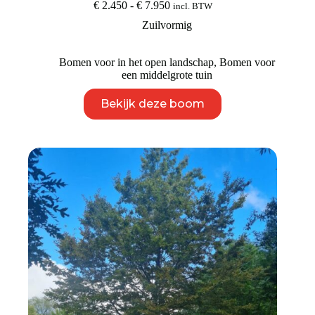
Prijsklasse:
€
2.450
-
€
7.950
incl. BTW
€ 2.450
Zuilvormig
tot
€ 7.950
Bomen voor in het open landschap
,
Bomen voor
een middelgrote tuin
Dit
Bekijk deze boom
product
heeft
meerdere
variaties.
Deze
optie
kan
gekozen
worden
op
de
productpagina