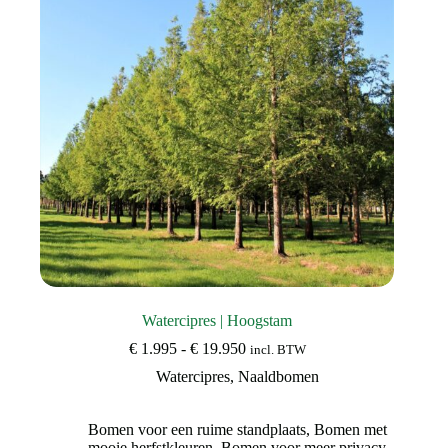
gekozen
worden
op
de
productpagina
Watercipres | Hoogstam
Prijsklasse:
€
1.995
-
€
19.950
incl. BTW
€ 1.995
Watercipres
,
Naaldbomen
tot
€ 19.950
Bomen voor een ruime standplaats
,
Bomen met
mooie herfstkleuren
,
Bomen voor meer privacy