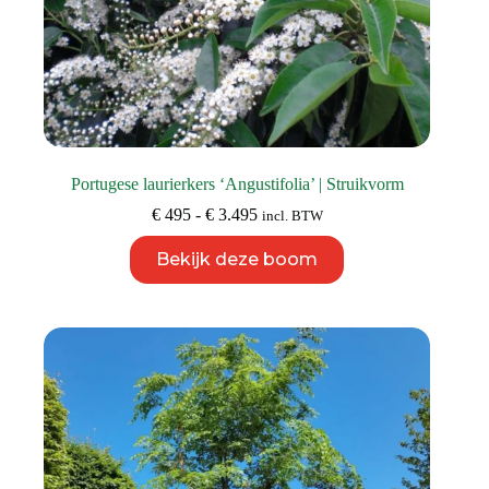
Portugese laurierkers ‘Angustifolia’ | Struikvorm
Prijsklasse:
€
495
-
€
3.495
incl. BTW
€ 495
Dit
tot
Bekijk deze boom
product
€ 3.495
heeft
meerdere
variaties.
Deze
optie
kan
gekozen
worden
op
de
productpagina