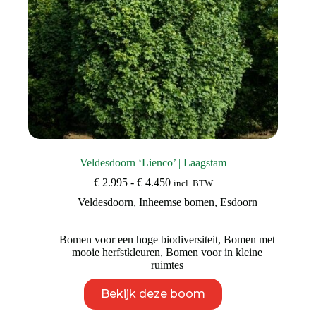
Veldesdoorn ‘Lienco’ | Laagstam
Prijsklasse:
€
2.995
-
€
4.450
incl. BTW
€ 2.995
Veldesdoorn
,
Inheemse bomen
,
Esdoorn
tot
€ 4.450
Bomen voor een hoge biodiversiteit
,
Bomen met
mooie herfstkleuren
,
Bomen voor in kleine
ruimtes
Dit
Bekijk deze boom
product
heeft