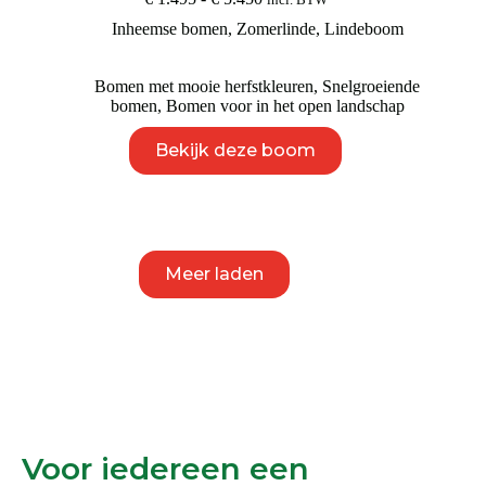
incl. BTW
€ 1.495
Inheemse bomen
,
Zomerlinde
,
Lindeboom
tot
€ 5.450
Bomen met mooie herfstkleuren
,
Snelgroeiende
bomen
,
Bomen voor in het open landschap
Dit
Bekijk deze boom
product
heeft
meerdere
variaties.
Deze
optie
kan
Meer laden
gekozen
worden
op
de
productpagina
Voor iedereen een