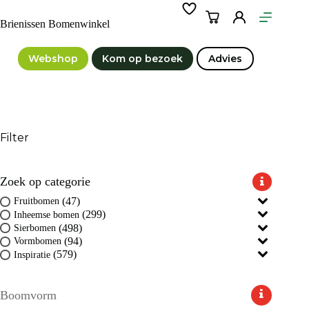
Ga
naar
Winkelwagen
Brienissen Bomenwinkel
de
inhoud
Webshop
Kom op bezoek
Advies
Filter
Zoek op categorie
(47)
Fruitbomen
(299)
Inheemse bomen
(498)
Sierbomen
(94)
Vormbomen
(579)
Inspiratie
Boomvorm