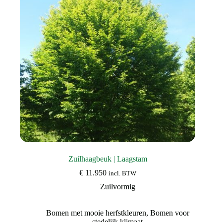
worden
op
de
productpagina
Zuilhaagbeuk | Laagstam
€
11.950
incl. BTW
Zuilvormig
Bomen met mooie herfstkleuren
,
Bomen voor
stedelijk klimaat