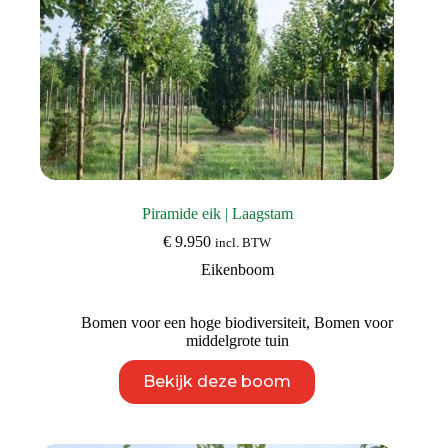
Piramide eik | Laagstam
€
9.950
incl. BTW
Eikenboom
Bomen voor een hoge biodiversiteit
,
Bomen voor
middelgrote tuin
Dit
Bekijk deze boom
product
heeft
meerdere
variaties.