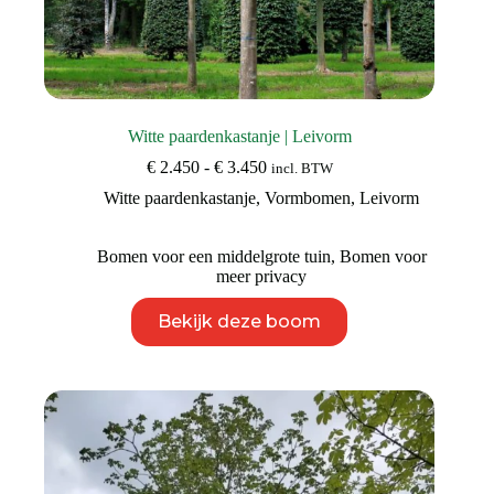
Witte paardenkastanje | Leivorm
Prijsklasse:
€
2.450
-
€
3.450
incl. BTW
€ 2.450
Witte paardenkastanje
,
Vormbomen
,
Leivorm
tot
€ 3.450
Bomen voor een middelgrote tuin
,
Bomen voor
meer privacy
Dit
Bekijk deze boom
product
heeft
meerdere
variaties.
Deze
optie
kan
gekozen
worden