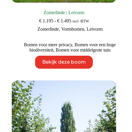
Zomerlinde | Leivorm
Prijsklasse:
€
1.195
-
€
1.495
incl. BTW
€ 1.195
Zomerlinde
,
Vormbomen
,
Leivorm
tot
€ 1.495
Bomen voor meer privacy
,
Bomen voor een hoge
biodiversiteit
,
Bomen voor middelgrote tuin
Dit
Bekijk deze boom
product
heeft
meerdere
variaties.
Deze
optie
kan
gekozen
worden
op
de
productpagina