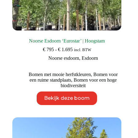
Noorse Esdoorn ‘Eurostar’ | Hoogstam
Prijsklasse:
€
795
-
€
1.695
incl. BTW
€ 795
Noorse esdoorn
,
Esdoorn
tot
€ 1.695
Bomen met mooie herfstkleuren
,
Bomen voor
een ruime standplaats
,
Bomen voor een hoge
biodiversiteit
Dit
Bekijk deze boom
product
heeft
meerdere
variaties.
Deze
optie
kan