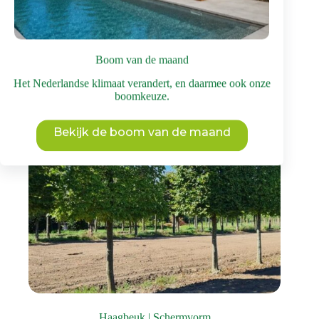
heeft
meerdere
variaties.
Deze
Boom van de maand
optie
kan
Het Nederlandse klimaat verandert, en daarmee ook onze
gekozen
boomkeuze.
worden
op
de
Bekijk de boom van de maand
productpagina
Haagbeuk | Schermvorm