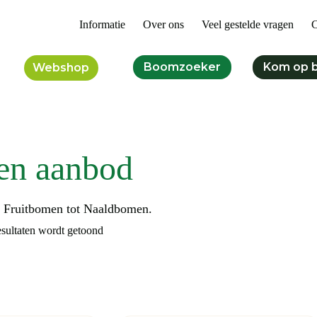
Informatie
Over ons
Veel gestelde vragen
C
Boomzoeker
Kom op 
Webshop
en aanbod
n Fruitbomen tot Naaldbomen.
esultaten wordt getoond