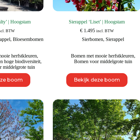
lty’ | Hoogstam
Sierappel ‘Liset’ | Hoogstam
€
1.495
ncl. BTW
incl. BTW
rappel
,
Bloesembomen
Sierbomen
,
Sierappel
oie herfstkleuren
,
Bomen met mooie herfstkleuren
,
 hoge biodiversiteit
,
Bomen voor middelgrote tuin
 middelgrote tuin
Dit
Dit
eze boom
Bekijk deze boom
product
product
heeft
heeft
meerdere
meerdere
variaties.
variaties.
Deze
Deze
optie
optie
kan
kan
gekozen
gekozen
worden
worden
op
op
de
de