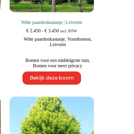
Witte paardenkastanje | Leivorm
Prijsklasse:
€
2.450
-
€
3.450
incl. BTW
€ 2.450
Witte paardenkastanje
,
Vormbomen
,
tot
Leivorm
€ 3.450
Bomen voor een middelgrote tuin
,
Bomen voor meer privacy
Dit
Bekijk deze boom
product
heeft
meerdere
variaties.
Deze
optie
kan
gekozen
worden
op
de