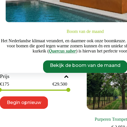
bijen
,
Bomen v
Bekijk d
Windgevoeligheid
Leeftijd:
Boom van de maand
Het Nederlandse klimaat verandert, en daarmee ook onze boomkeuze.
voor bomen die goed tegen warme zomers kunnen én een unieke s
Huidige grootte
kurkeik (
Quercus suber
) is hiervan het perfecte voo
1-1,25m
18-20m
Bekijk de boom van de maand
Prijs
€
175
€
29.500
Begin opnieuw
Purperen Trompe