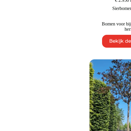
€
2.950
Sierbome
Bomen voor bij
her
Bekijk d