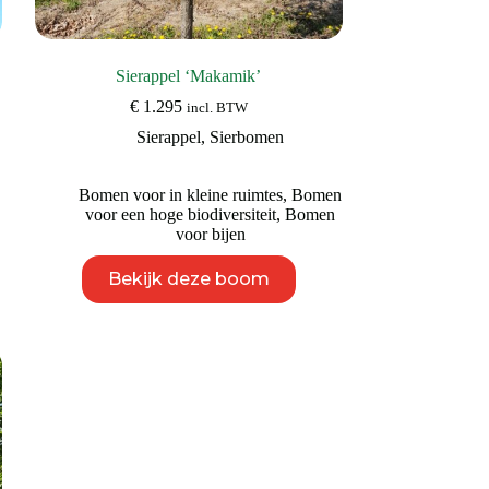
Sierappel ‘Makamik’
€
1.295
incl. BTW
Sierappel
,
Sierbomen
Bomen voor in kleine ruimtes
,
Bomen
voor een hoge biodiversiteit
,
Bomen
voor bijen
Dit
Bekijk deze boom
product
heeft
meerdere
variaties.
Deze
optie
kan
gekozen
worden
op
de