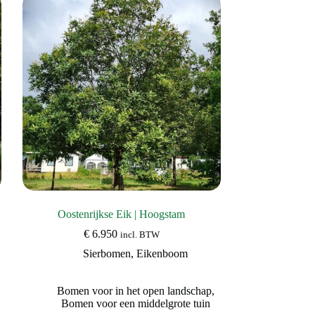
Deze
optie
kan
gekozen
worden
op
de
productpagina
Oostenrijkse Eik | Hoogstam
€
6.950
incl. BTW
Sierbomen
,
Eikenboom
Bomen voor in het open landschap
,
Bomen voor een middelgrote tuin