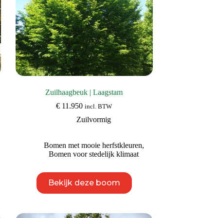
productpagina
Zuilhaagbeuk | Laagstam
€
11.950
incl. BTW
Zuilvormig
Bomen met mooie herfstkleuren
,
Bomen voor stedelijk klimaat
Dit
Bekijk deze boom
product
heeft
meerdere
variaties.