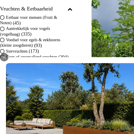
Vruchten & Eetbaarheid
Eetbaar voor mensen (Fruit &
(45)
Noten)
Aantrekkelijk voor vogels
(335)
(vogelhaag)
Voedsel voor egels & eekhoorns
(93)
(kleine zoogdieren)
(173)
Siervruchten
(204)
Geen of onopvallend vruchten
Grondsoort
Lichte klei / Leem / Zavel
(740)
(Vruchtbaar)
Valse Christusd
Zandgrond (Droog &
€
2.995
-
€
9.
(689)
Doorlatend)
(520)
Kleigrond (Vast & Vochtig)
Sierbomen
,
(239)
Veengrond / Zure grond
Bomen met mo
Zonlicht
Snelgroeiend