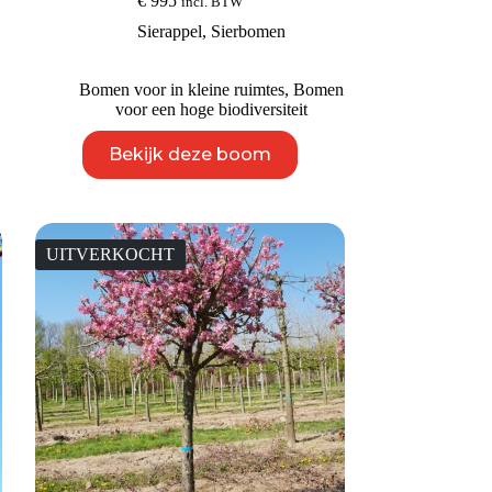
€
995
incl. BTW
Sierappel
,
Sierbomen
Bomen voor in kleine ruimtes
,
Bomen
voor een hoge biodiversiteit
Dit
Bekijk deze boom
product
heeft
meerdere
variaties.
Deze
UITVERKOCHT
optie
kan
gekozen
worden
op
de
productpagina