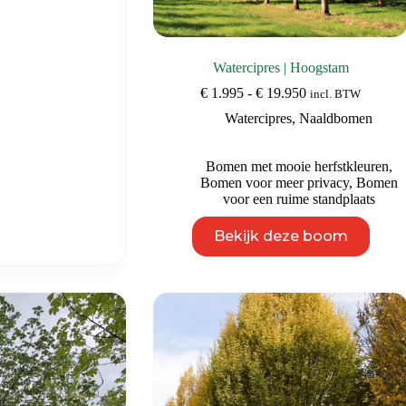
Watercipres | Hoogstam
Prijsklasse:
€
1.995
-
€
19.950
incl. BTW
€ 1.995
Watercipres
,
Naaldbomen
tot
€ 19.950
Bomen met mooie herfstkleuren
,
Bomen voor meer privacy
,
Bomen
voor een ruime standplaats
Dit
Bekijk deze boom
product
heeft
meerdere
variaties.
Deze
optie
kan
gekozen
worden
op
de