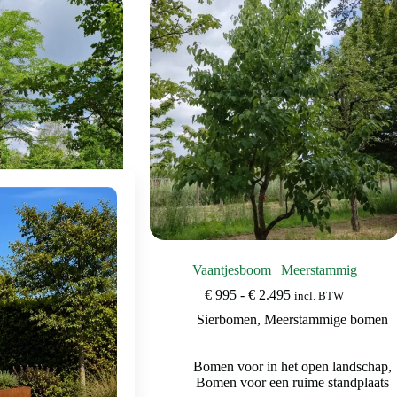
Deze
Deze
optie
optie
kan
kan
gekozen
gekozen
worden
worden
op
op
de
de
productpagina
productpagina
oorn | Hoogstam
Vaantjesboom | Meerstammig
Prijsklasse:
Prijsklasse:
750
€
995
-
€
2.495
incl. BTW
incl. BTW
€ 2.995
€ 995
Valse christusdoorn
Sierbomen
,
Meerstammige bomen
tot
tot
€ 9.750
€ 2.495
oie herfstkleuren
,
Bomen voor in het open landschap
,
e bomen
,
Bomen voor
Bomen voor een ruime standplaats