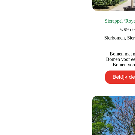
Sierappel ‘Roya
€
995
i
Sierbomen
,
Sie
Bomen met mo
Bomen voor een
Bomen voor
Bekijk d