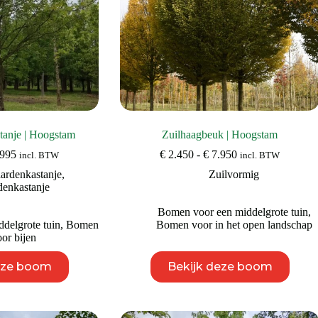
productpagina
tanje | Hoogstam
Zuilhaagbeuk | Hoogstam
Prijsklasse:
Prijsklasse:
995
€
2.450
-
€
7.950
incl. BTW
incl. BTW
€ 2.295
€ 2.450
ardenkastanje
,
Zuilvormig
tot
tot
denkastanje
€ 2.995
€ 7.950
Bomen voor een middelgrote tuin
,
delgrote tuin
,
Bomen
Bomen voor in het open landschap
or bijen
Dit
Dit
eze boom
Bekijk deze boom
product
product
heeft
heeft
meerdere
meerdere
variaties.
variaties.