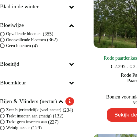
Blad in de winter
Bloeiwijze
(355)
Opvallende bloemen
(362)
Onopvallende bloemen
(4)
Geen bloemen
Rode paardenkas
Bloeitijd
€
2.295
-
€
2.
Rode Pa
Paar
Bloemkleur
Bomen voor mid
Bijen & Vlinders (nectar)
vo
(234)
Zeer bijvriendelijk (veel nectar)
Bekijk d
(132)
Trekt insecten aan (matig)
(227)
Trekt geen insecten aan
(129)
Weinig nectar