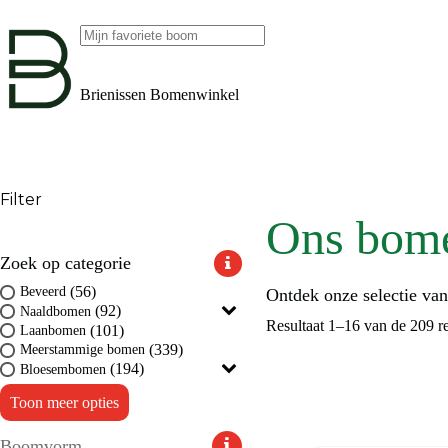
Ga
naar
de
Geen
inhoud
resultaten
Brienissen Bomenwinkel
Filter
Ons bom
Zoek op categorie
(56)
Beveerd
Ontdek onze selectie va
(92)
Naaldbomen
Resultaat 1–16 van de 209 r
(101)
Laanbomen
(339)
Meerstammige bomen
(194)
Bloesembomen
Toon meer opties
Boomvorm