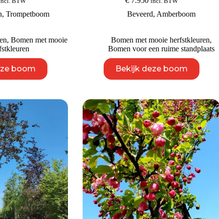
€
7.950
incl. BTW
incl. BTW
n
,
Trompetboom
Beveerd
,
Amberboom
en
,
Bomen met mooie
Bomen met mooie herfstkleuren
,
fstkleuren
Bomen voor een ruime standplaats
Dit
Dit
eze boom
Bekijk deze boom
product
product
heeft
heeft
meerdere
meerdere
variaties.
variaties.
Deze
Deze
optie
optie
kan
kan
gekozen
gekozen
worden
worden
op
op
de
de
productpagina
productpagina