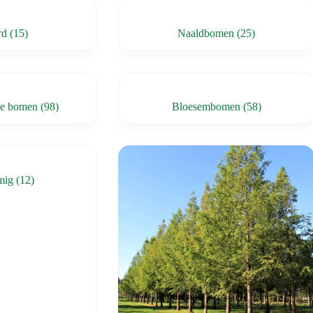
rd
(15)
Naaldbomen
(25)
ge bomen
(98)
Bloesembomen
(58)
rmig
(12)