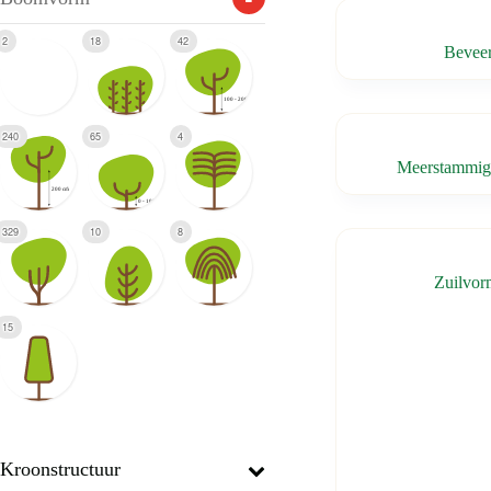
2
18
42
Bevee
240
65
4
Meerstammi
329
10
8
Zuilvo
15
Kroonstructuur