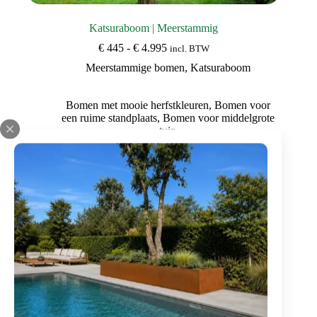
Katsuraboom | Meerstammig
Prijsklasse:
€
445
-
€
4.995
incl. BTW
€ 445
Meerstammige bomen
,
Katsuraboom
tot
€ 4.995
Bomen met mooie herfstkleuren
,
Bomen voor
een ruime standplaats
,
Bomen voor middelgrote
tuin
Dit
Bekijk deze boom
product
heeft
meerdere
variaties.
Deze
optie
kan
gekozen
Katsuraboom (
Cercidiphyllum japonicum
) kopen
worden
op
Kan ik een katsuraboom kopen?
de
productpagina
Je kunt zeker een katsuraboom kopen. Bij Brienissen kun je