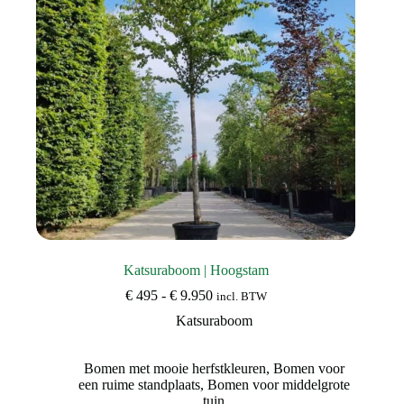
Katsuraboom | Hoogstam
Prijsklasse:
€
495
-
€
9.950
incl. BTW
€ 495
Katsuraboom
tot
€ 9.950
Bomen met mooie herfstkleuren
,
Bomen voor
een ruime standplaats
,
Bomen voor middelgrote
tuin