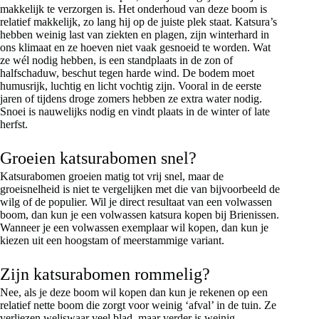
makkelijk te verzorgen is. Het onderhoud van deze boom is
relatief makkelijk, zo lang hij op de juiste plek staat. Katsura’s
hebben weinig last van ziekten en plagen, zijn winterhard in
ons klimaat en ze hoeven niet vaak gesnoeid te worden. Wat
ze wél nodig hebben, is een standplaats in de zon of
halfschaduw, beschut tegen harde wind. De bodem moet
humusrijk, luchtig en licht vochtig zijn. Vooral in de eerste
jaren of tijdens droge zomers hebben ze extra water nodig.
Snoei is nauwelijks nodig en vindt plaats in de winter of late
herfst.
Groeien katsurabomen snel?
Katsurabomen groeien matig tot vrij snel, maar de
groeisnelheid is niet te vergelijken met die van bijvoorbeeld de
wilg of de populier. Wil je direct resultaat van een volwassen
boom, dan kun je een volwassen katsura kopen bij Brienissen.
Wanneer je een volwassen exemplaar wil kopen, dan kun je
kiezen uit een hoogstam of meerstammige variant.
Zijn katsurabomen rommelig?
Nee, als je deze boom wil kopen dan kun je rekenen op een
relatief nette boom die zorgt voor weinig ‘afval’ in de tuin. Ze
verliezen weliswaar veel blad, maar verder is weinig