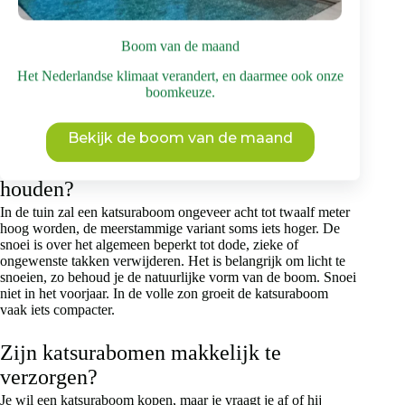
een meerstammig of hoogstam exemplaar kopen. Beide
varianten hebben hun eigen voordelen. Als je een
katsuraboom wil kopen, kun je rekenen op schitterende
Boom van de maand
herfstkleuren in tinten goudgeel, geeloranje en oranjerood.
Wanneer het blad afvalt in de winter, gaat dit gepaard met een
Het Nederlandse klimaat verandert, en daarmee ook onze
subtiele karamelgeur. Anderen zouden het omschrijven als
boomkeuze.
versgebakken koekjes of brood. Daarom noemt men deze
boom ook wel de ‘koekjesboom’.
Bekijk de boom van de maand
Hoe kan ik mijn katsuraboom klein
houden?
In de tuin zal een katsuraboom ongeveer acht tot twaalf meter
hoog worden, de meerstammige variant soms iets hoger. De
snoei is over het algemeen beperkt tot dode, zieke of
ongewenste takken verwijderen. Het is belangrijk om licht te
snoeien, zo behoud je de natuurlijke vorm van de boom. Snoei
niet in het voorjaar. In de volle zon groeit de katsuraboom
vaak iets compacter.
Zijn katsurabomen makkelijk te
verzorgen?
Je wil een katsuraboom kopen, maar je vraagt je af of hij