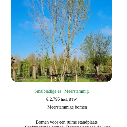
gekozen
worden
op
de
productpagina
Smalbladige es | Meerstammig
€
2.795
incl. BTW
Meerstammige bomen
Bomen voor een ruime standplaats
,