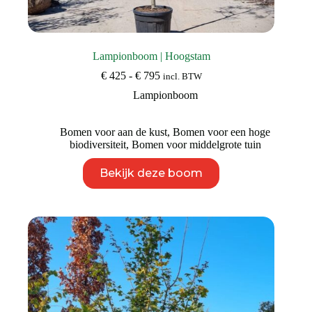
Lampionboom | Hoogstam
Prijsklasse:
€
425
-
€
795
incl. BTW
€ 425
Lampionboom
tot
€ 795
Bomen voor aan de kust
,
Bomen voor een hoge
biodiversiteit
,
Bomen voor middelgrote tuin
Dit
Bekijk deze boom
product
heeft
meerdere
variaties.
Deze
optie
kan
gekozen
worden
op
de