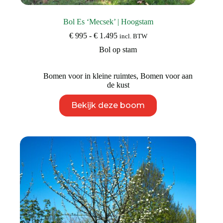
Bol Es ‘Mecsek’ | Hoogstam
Prijsklasse:
€
995
-
€
1.495
incl. BTW
€ 995
Bol op stam
tot
€ 1.495
Bomen voor in kleine ruimtes
,
Bomen voor aan
de kust
Dit
Bekijk deze boom
product
heeft
meerdere
variaties.
Deze
optie
kan
gekozen
worden
op
de
productpagina