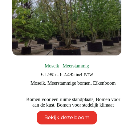
Moseik | Meerstammig
Prijsklasse:
€
1.995
-
€
2.495
incl. BTW
€ 1.995
Moseik
,
Meerstammige bomen
,
Eikenboom
tot
€ 2.495
Bomen voor een ruime standplaats
,
Bomen voor
aan de kust
,
Bomen voor stedelijk klimaat
Dit
Bekijk deze boom
product
heeft
meerdere
variaties.