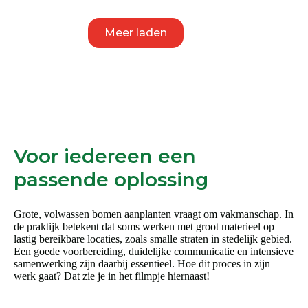
Deze
optie
kan
Meer laden
gekozen
worden
op
de
productpagina
Voor iedereen een
passende oplossing
Grote, volwassen bomen aanplanten vraagt om vakmanschap. In
de praktijk betekent dat soms werken met groot materieel op
lastig bereikbare locaties, zoals smalle straten in stedelijk gebied.
Een goede voorbereiding, duidelijke communicatie en intensieve
samenwerking zijn daarbij essentieel. Hoe dit proces in zijn
werk gaat? Dat zie je in het filmpje hiernaast!