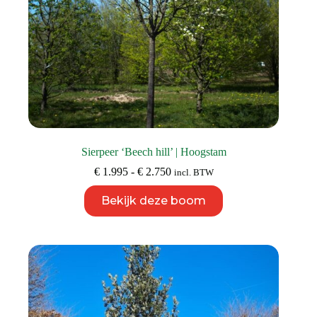
Sierpeer ‘Beech hill’ | Hoogstam
Prijsklasse:
€
1.995
-
€
2.750
incl. BTW
€ 1.995
Dit
tot
Bekijk deze boom
product
€ 2.750
heeft
meerdere
variaties.
Deze
optie
kan
gekozen
worden