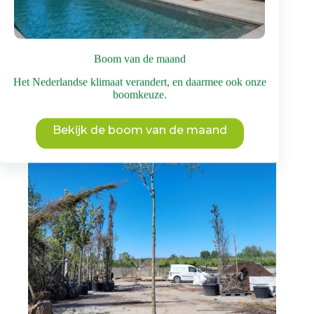
Sierpeer ‘Chanticleer’ | Meerstammig
Prijsklasse:
€
495
-
€
3.750
incl. BTW
€ 495
Dit
tot
Bekijk deze boom
product
Boom van de maand
€ 3.750
heeft
Het Nederlandse klimaat verandert, en daarmee ook onze
meerdere
boomkeuze.
variaties.
Deze
optie
Bekijk de boom van de maand
kan
gekozen
worden
op
de
productpagina