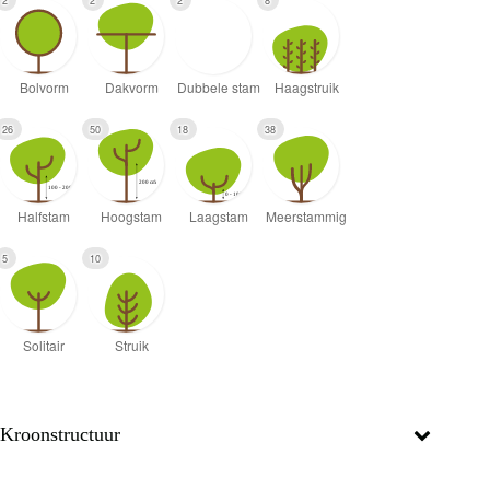
2
2
2
8
26
50
18
38
5
10
Kroonstructuur