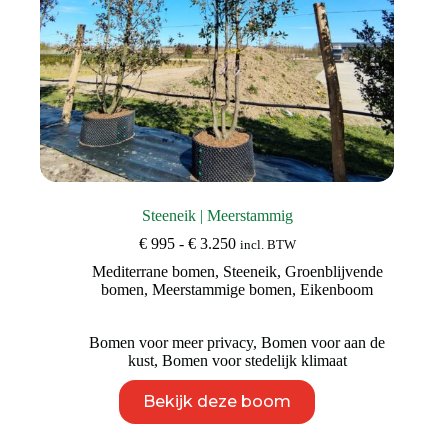
Steeneik | Meerstammig
Prijsklasse:
€
995
-
€
3.250
incl. BTW
€ 995
Mediterrane bomen
,
Steeneik
,
Groenblijvende
tot
bomen
,
Meerstammige bomen
,
Eikenboom
€ 3.250
Bomen voor meer privacy
,
Bomen voor aan de
kust
,
Bomen voor stedelijk klimaat
Dit
Bekijk deze boom
product
heeft
meerdere