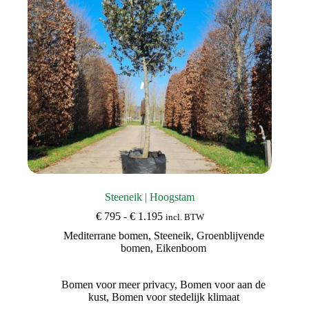
op
de
productpagina
Steeneik | Hoogstam
Prijsklasse:
€
795
-
€
1.195
incl. BTW
€ 795
Mediterrane bomen
,
Steeneik
,
Groenblijvende
tot
bomen
,
Eikenboom
€ 1.195
Bomen voor meer privacy
,
Bomen voor aan de
kust
,
Bomen voor stedelijk klimaat