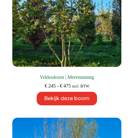
productpagina
Veldesdoorn | Meerstammig
Prijsklasse:
€
245
-
€
475
incl. BTW
€ 245
Dit
tot
Bekijk deze boom
product
€ 475
heeft
meerdere
variaties.
Deze
optie
kan