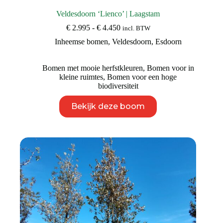
Veldesdoorn ‘Lienco’ | Laagstam
Prijsklasse:
€
2.995
-
€
4.450
incl. BTW
€ 2.995
Inheemse bomen
,
Veldesdoorn
,
Esdoorn
tot
€ 4.450
Bomen met mooie herfstkleuren
,
Bomen voor in
kleine ruimtes
,
Bomen voor een hoge
biodiversiteit
Dit
Bekijk deze boom
product
heeft
meerdere
variaties.
Deze
optie
kan
gekozen
worden
op
de
productpagina