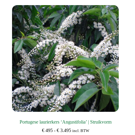
Portugese laurierkers ‘Angustifolia’ | Struikvorm
Prijsklasse:
€
495
-
€
3.495
incl. BTW