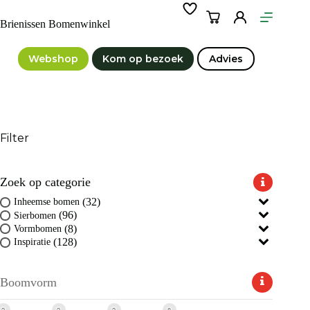
Ga
naar
Winkelwagen
Brienissen Bomenwinkel
de
inhoud
Webshop
Kom op bezoek
Advies
Filter
Zoek op categorie
(32)
Inheemse bomen
(96)
Sierbomen
(8)
Vormbomen
(128)
Inspiratie
Boomvorm