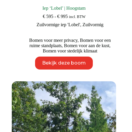
Iep ‘Lobel’ | Hoogstam
Prijsklasse:
€
595
-
€
995
incl. BTW
€ 595
Zuilvormige iep 'Lobel'
,
Zuilvormig
tot
€ 995
Bomen voor meer privacy
,
Bomen voor een
ruime standplaats
,
Bomen voor aan de kust
,
Bomen voor stedelijk klimaat
Dit
Bekijk deze boom
product
heeft
meerdere
variaties.
Deze
optie
kan
gekozen
worden
op
de
productpagina