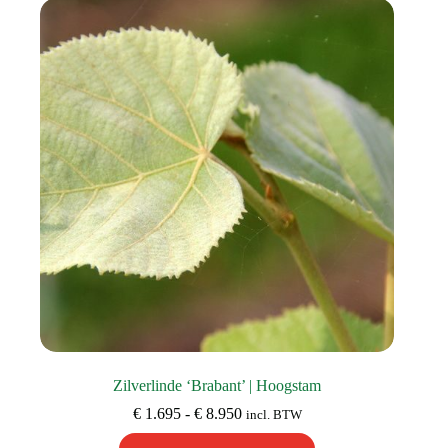
Deze
optie
kan
gekozen
worden
op
de
productpagina
Zilverlinde ‘Brabant’ | Hoogstam
Prijsklasse:
€
1.695
-
€
8.950
incl. BTW
€ 1.695
Dit