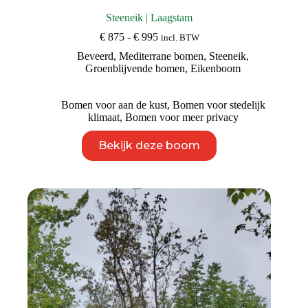
Steeneik | Laagstam
Prijsklasse:
€
875
-
€
995
incl. BTW
€ 875
Beveerd
,
Mediterrane bomen
,
Steeneik
,
tot
Groenblijvende bomen
,
Eikenboom
€ 995
Bomen voor aan de kust
,
Bomen voor stedelijk
klimaat
,
Bomen voor meer privacy
Dit
Bekijk deze boom
product
heeft
meerdere
variaties.
Deze
optie
kan
gekozen
worden
op
de
productpagina