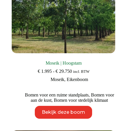
Moseik | Hoogstam
Prijsklasse:
€
1.995
-
€
29.750
incl. BTW
€ 1.995
Moseik
,
Eikenboom
tot
€ 29.750
Bomen voor een ruime standplaats
,
Bomen voor
aan de kust
,
Bomen voor stedelijk klimaat
Dit
Bekijk deze boom
product
heeft
meerdere
variaties.