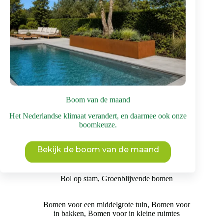
worden
op
de
productpagina
Boom van de maand
Het Nederlandse klimaat verandert, en daarmee ook onze
boomkeuze.
Bekijk de boom van de maand
Schijnhulst | Bolvorm
€
495
incl. BTW
Bol op stam
,
Groenblijvende bomen
Bomen voor een middelgrote tuin
,
Bomen voor
in bakken
,
Bomen voor in kleine ruimtes