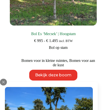
Bol Es ‘Mecsek’ | Hoogstam
Prijsklasse:
€
995
-
€
1.495
incl. BTW
€ 995
Bol op stam
tot
€ 1.495
Bomen voor in kleine ruimtes
,
Bomen voor aan
de kust
Dit
Bekijk deze boom
product
heeft
meerdere
variaties.
Deze
optie
kan
gekozen