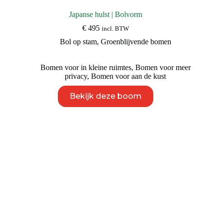
Japanse hulst | Bolvorm
€
495
incl. BTW
Bol op stam
,
Groenblijvende bomen
Bomen voor in kleine ruimtes
,
Bomen voor meer
privacy
,
Bomen voor aan de kust
Dit
Bekijk deze boom
product
heeft
meerdere
variaties.
Deze
optie
kan
gekozen
worden
op
de
productpagina