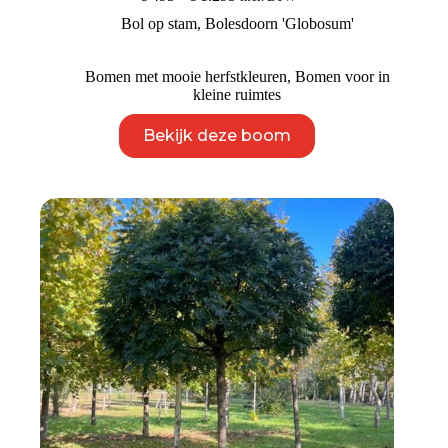
€ 495
Bol op stam
,
Bolesdoorn 'Globosum'
tot
€ 1.295
Bomen met mooie herfstkleuren
,
Bomen voor in
kleine ruimtes
Dit
Bekijk deze boom
product
heeft
meerdere
variaties.
Deze
optie
kan
gekozen
worden
op
de
productpagina