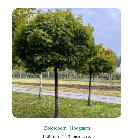
Bolesdoorn | Hoogstam
Prijsklasse:
€
495
-
€
1.295
incl. BTW