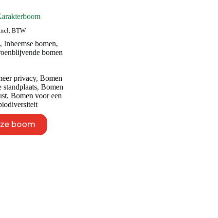
Karakterboom
incl. BTW
,
Inheemse bomen
,
oenblijvende bomen
eer privacy
,
Bomen
 standplaats
,
Bomen
ust
,
Bomen voor een
iodiversiteit
Dit
eze boom
product
heeft
meerdere
variaties.
Deze
optie
kan
gekozen
worden
op
de