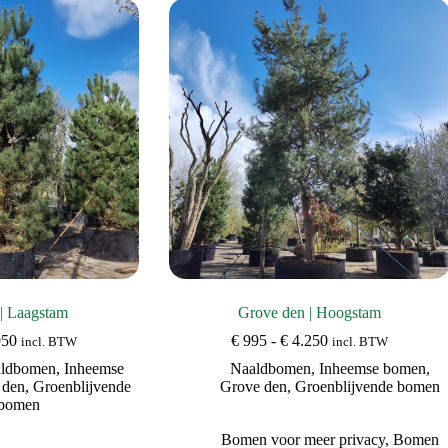
| Laagstam
Grove den | Hoogstam
Prijsklasse:
Prijsklasse:
950
€
995
-
€
4.250
incl. BTW
incl. BTW
€ 695
€ 995
ldbomen
,
Inheemse
Naaldbomen
,
Inheemse bomen
,
tot
tot
 den
,
Groenblijvende
Grove den
,
Groenblijvende bomen
€ 2.950
€ 4.250
bomen
Bomen voor meer privacy
,
Bomen