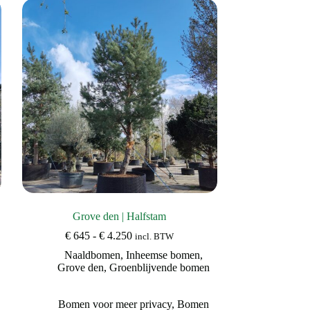
Grove den | Halfstam
Prijsklasse:
€
645
-
€
4.250
incl. BTW
€ 645
Naaldbomen
,
Inheemse bomen
,
tot
Grove den
,
Groenblijvende bomen
€ 4.250
Bomen voor meer privacy
,
Bomen