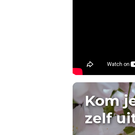
Kom j
zelf u