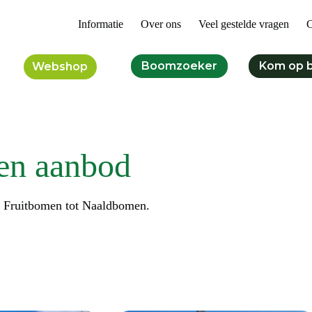
Informatie
Over ons
Veel gestelde vragen
C
Boomzoeker
Kom op 
Webshop
en aanbod
n Fruitbomen tot Naaldbomen.