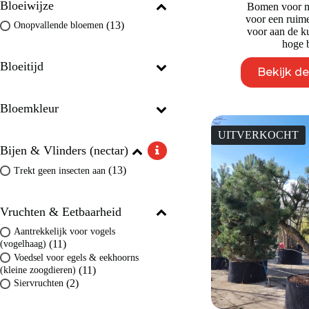
Bloeiwijze
Bomen voor m
voor een ruime
(13)
Onopvallende bloemen
voor aan de k
hoge b
Bloeitijd
Bekijk d
Bloemkleur
UITVERKOCHT
Bijen & Vlinders (nectar)
(13)
Trekt geen insecten aan
Vruchten & Eetbaarheid
Aantrekkelijk voor vogels
(11)
(vogelhaag)
Voedsel voor egels & eekhoorns
(11)
(kleine zoogdieren)
(2)
Siervruchten