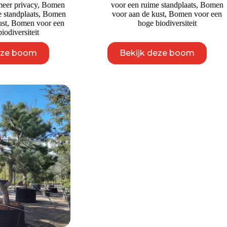
eer privacy
,
Bomen
voor een ruime standplaats
,
Bomen
 standplaats
,
Bomen
voor aan de kust
,
Bomen voor een
ust
,
Bomen voor een
hoge biodiversiteit
iodiversiteit
Dit
Dit
eze boom
Bekijk deze boom
product
product
heeft
heeft
meerdere
meerdere
variaties.
variaties.
Deze
Deze
optie
optie
kan
kan
gekozen
gekozen
worden
worden
op
op
de
de
productpagina
productpagina