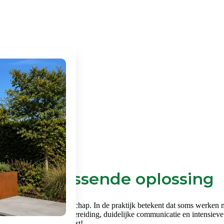
productpagina
en een passende oplossing
en vraagt om vakmanschap. In de praktijk betekent dat soms werken met 
k gebied. Een goede voorbereiding, duidelijke communicatie en intensieve
je in het filmpje hiernaast!