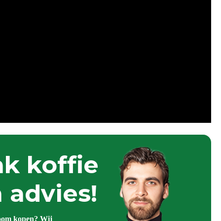
k koffie
 advies!
oom kopen? Wij