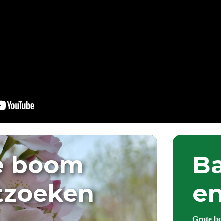
e boom
Ba
itzoeken
en
Grote b