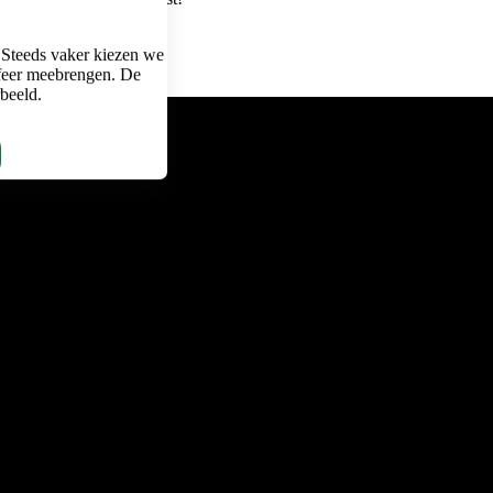
 Steeds vaker kiezen we
feer meebrengen. De
rbeeld.