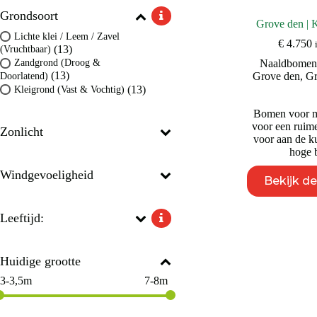
Grondsoort
Grove den | 
Lichte klei / Leem / Zavel
€
4.750
(13)
(Vruchtbaar)
Naaldbomen
Zandgrond (Droog &
(13)
Grove den
,
Gr
Doorlatend)
(13)
Kleigrond (Vast & Vochtig)
Bomen voor m
voor een ruime
Zonlicht
voor aan de k
hoge b
Windgevoeligheid
Bekijk d
Leeftijd:
Huidige grootte
3-3,5m
7-8m