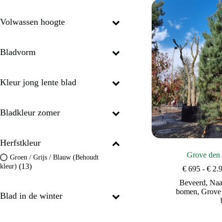
Volwassen hoogte
Bladvorm
Kleur jong lente blad
Bladkleur zomer
Herfstkleur
Grove den 
Groen / Grijs / Blauw (Behoudt
(13)
kleur)
€
695
-
€
2.
Beveerd
,
Naa
bomen
,
Grove
Blad in de winter