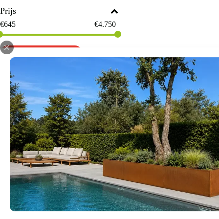
Prijs
€
645
€
4.750
Begin opnieuw
Voor iedere
Grote, volwassen bomen aanplant
zoals smalle straten in stedelij
proces in zijn werk gaat? Dat zie 