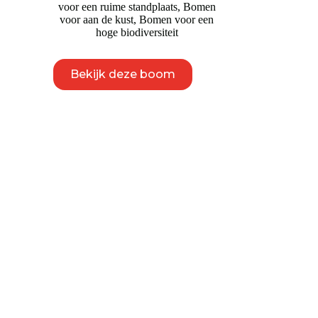
voor een ruime standplaats
,
Bomen
voor aan de kust
,
Bomen voor een
hoge biodiversiteit
Dit
Bekijk deze boom
product
heeft
meerdere
variaties.
Deze
optie
kan
gekozen
worden
op
de
productpagina