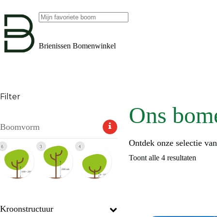
Ga
naar
de
Geen
inhoud
resultaten
Brienissen Bomenwinkel
Filter
Ons bom
Boomvorm
Ontdek onze selectie va
6
3
4
Toont alle 4 resultaten
Kroonstructuur