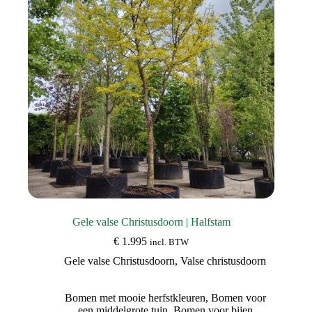
Gele valse Christusdoorn | Halfstam
€
1.995
incl. BTW
Gele valse Christusdoorn
,
Valse christusdoorn
Bomen met mooie herfstkleuren
,
Bomen voor
een middelgrote tuin
,
Bomen voor bijen