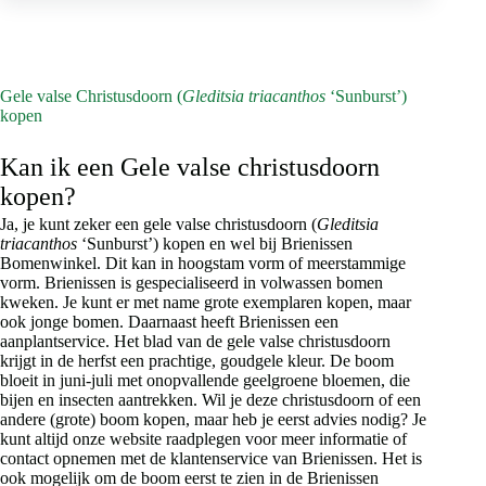
variaties.
Deze
optie
kan
gekozen
Gele valse Christusdoorn (
Gleditsia triacanthos
‘Sunburst’)
worden
kopen
op
de
Kan ik een Gele valse christusdoorn
productpagina
kopen?
Ja, je kunt zeker een gele valse christusdoorn (
Gleditsia
triacanthos
‘Sunburst’) kopen en wel bij Brienissen
Bomenwinkel. Dit kan in hoogstam vorm of meerstammige
vorm. Brienissen is gespecialiseerd in volwassen bomen
kweken. Je kunt er met name grote exemplaren kopen, maar
ook jonge bomen. Daarnaast heeft Brienissen een
aanplantservice. Het blad van de gele valse christusdoorn
krijgt in de herfst een prachtige, goudgele kleur. De boom
bloeit in juni-juli met onopvallende geelgroene bloemen, die
bijen en insecten aantrekken. Wil je deze christusdoorn of een
andere (grote) boom kopen, maar heb je eerst advies nodig? Je
kunt altijd onze website raadplegen voor meer informatie of
contact opnemen met de klantenservice van Brienissen. Het is
ook mogelijk om de boom eerst te zien in de Brienissen