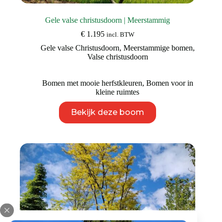
Gele valse christusdoorn | Meerstammig
€
1.195
incl. BTW
Gele valse Christusdoorn
,
Meerstammige bomen
,
Valse christusdoorn
Bomen met mooie herfstkleuren
,
Bomen voor in
kleine ruimtes
Dit
Bekijk deze boom
product
heeft
meerdere
variaties.
Deze
optie
kan
gekozen
worden
op
de
productpagina