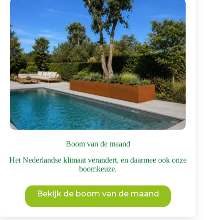
Gele valse Christusdoorn | Hoogstam
€
1.995
incl. BTW
Gele valse Christusdoorn
,
Valse christusdoorn
Boom van de maand
Het Nederlandse klimaat verandert, en daarmee ook onze
Bomen met mooie herfstkleuren
,
Bomen voor
boomkeuze.
middelgrote tuin
,
Bomen voor bijen
Dit
Bekijk de boom van de maand
Bekijk deze boom
product
heeft
meerdere