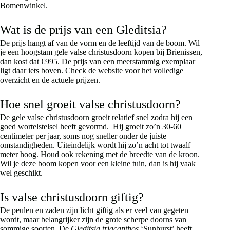
Bomenwinkel.
Wat is de prijs van een Gleditsia?
De prijs hangt af van de vorm en de leeftijd van de boom. Wil
je een hoogstam gele valse christusdoorn kopen bij Brienissen,
dan kost dat €995. De prijs van een meerstammig exemplaar
ligt daar iets boven. Check de website voor het volledige
overzicht en de actuele prijzen.
Hoe snel groeit valse christusdoorn?
De gele valse christusdoorn groeit relatief snel zodra hij een
goed wortelstelsel heeft gevormd. Hij groeit zo’n 30-60
centimeter per jaar, soms nog sneller onder de juiste
omstandigheden. Uiteindelijk wordt hij zo’n acht tot twaalf
meter hoog. Houd ook rekening met de breedte van de kroon.
Wil je deze boom kopen voor een kleine tuin, dan is hij vaak
wel geschikt.
Is valse christusdoorn giftig?
De peulen en zaden zijn licht giftig als er veel van gegeten
wordt, maar belangrijker zijn de grote scherpe doorns van
sommige soorten. De
Gleditsia triacanthos
‘Sunburst’ heeft