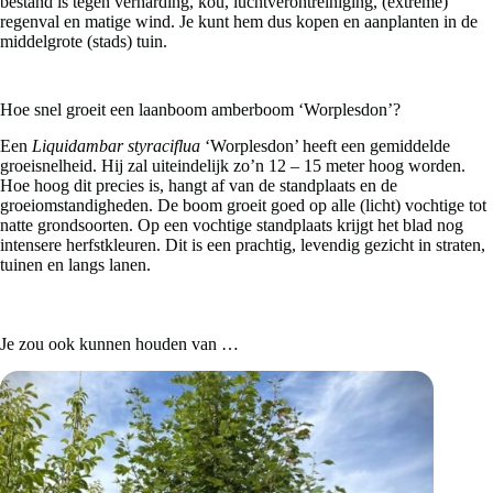
bestand is tegen verharding, kou, luchtverontreiniging, (extreme)
regenval en matige wind. Je kunt hem dus kopen en aanplanten in de
middelgrote (stads) tuin.
Hoe snel groeit een laanboom amberboom ‘Worplesdon’?
Een
Liquidambar styraciflua
‘Worplesdon’ heeft een gemiddelde
groeisnelheid. Hij zal uiteindelijk zo’n 12 – 15 meter hoog worden.
Hoe hoog dit precies is, hangt af van de standplaats en de
groeiomstandigheden. De boom groeit goed op alle (licht) vochtige tot
natte grondsoorten. Op een vochtige standplaats krijgt het blad nog
intensere herfstkleuren. Dit is een prachtig, levendig gezicht in straten,
tuinen en langs lanen.
Je zou ook kunnen houden van …