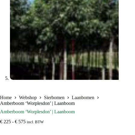
Home
Webshop
Sierbomen
Laanbomen
Amberboom ‘Worplesdon’ | Laanboom
Amberboom ‘Worplesdon’ | Laanboom
Prijsklasse:
€
225
-
€
575
incl. BTW
€ 225
tot