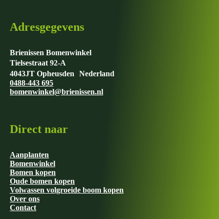
op
de
productpagina
Adresgegevens
Brienissen Bomenwinkel
Tielsestraat 92-A
4043JT Opheusden Nederland
0488-443 695
bomenwinkel@brienissen.nl
Direct naar
Aanplanten
Bomenwinkel
Bomen kopen
Oude bomen kopen
Volwassen volgroeide boom kopen
Over ons
Contact