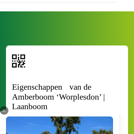
* Op locatie, plan je afspraak in via ons reserveringssysteem
* Advies op afstand, op onze pagina -advies- kunnen wij je
verder helpen
* Direct een vraag? Bel 0488-443695
Eigenschappen van de
Amberboom ‘Worplesdon’ |
Laanboom
Kom langs om de bomen te zien