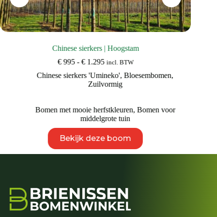
Chinese sierkers | Hoogstam
Prijsklasse:
€
995
-
€
1.295
incl. BTW
€ 995
Chinese sierkers 'Umineko'
,
Bloesembomen
,
tot
Zuilvormig
€ 1.295
B
Bomen met mooie herfstkleuren
,
Bomen voor
middelgrote tuin
Dit
Bekijk deze boom
product
heeft
meerdere
variaties.
Deze
optie
kan
gekozen
worden