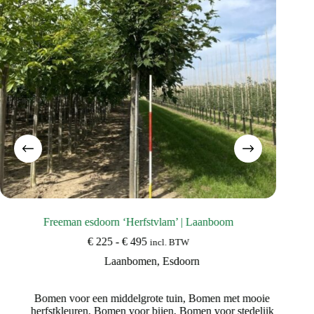
Freeman esdoorn ‘Herfstvlam’ | Laanboom
Prijsklasse:
€
225
-
€
495
incl. BTW
€ 225
Laanbomen
,
Esdoorn
tot
€ 495
Bomen voor een middelgrote tuin
,
Bomen met mooie
herfstkleuren
,
Bomen voor bijen
,
Bomen voor stedelijk