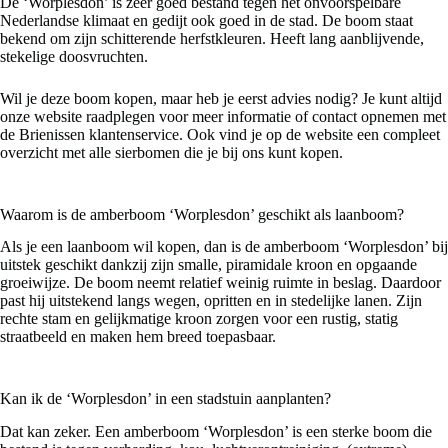
De ‘Worplesdon’ is zeer goed bestand tegen het onvoorspelbare
Nederlandse klimaat en gedijt ook goed in de stad. De boom staat
bekend om zijn schitterende herfstkleuren. Heeft lang aanblijvende,
stekelige doosvruchten.
Wil je deze boom kopen, maar heb je eerst advies nodig? Je kunt altijd
onze website raadplegen voor meer informatie of contact opnemen met
de Brienissen klantenservice. Ook vind je op de website een compleet
overzicht met alle sierbomen die je bij ons kunt kopen.
Waarom is de amberboom ‘Worplesdon’ geschikt als laanboom?
Als je een laanboom wil kopen, dan is de amberboom ‘Worplesdon’ bij
uitstek geschikt dankzij zijn smalle, piramidale kroon en opgaande
groeiwijze. De boom neemt relatief weinig ruimte in beslag. Daardoor
past hij uitstekend langs wegen, opritten en in stedelijke lanen. Zijn
rechte stam en gelijkmatige kroon zorgen voor een rustig, statig
straatbeeld en maken hem breed toepasbaar.
Kan ik de ‘Worplesdon’ in een stadstuin aanplanten?
Dat kan zeker. Een amberboom ‘Worplesdon’ is een sterke boom die