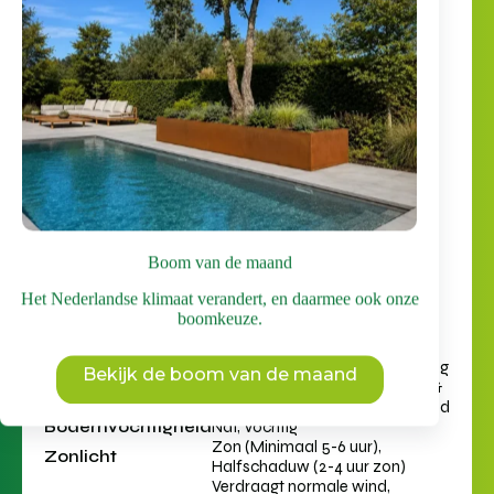
Boomvorm
Hoogstam
Kroonstructuur
Halfopen structuur
Volwassen hoogte
10 tot 14 meter
Bladvorm
Handvormig
Kleur jong lente
Frisgroen
blad
Bladkleur zomer
Groen
Herfstkleur
Rood / Oranje / Paars
Blad in de winter
Bladverliezend
Bloeiwijze
Onopvallende bloemen
Bloeitijd
Voorjaar
Geel, Onopvallende bloei
Bloemkleur
(Groen/bruin/oranje)
Boom van de maand
Bijen & Vlinders
Weinig nectar
(nectar)
Het Nederlandse klimaat verandert, en daarmee ook onze
Vruchten &
Siervruchten
boomkeuze.
Eetbaarheid
Lichte klei / Leem / Zavel
(Vruchtbaar), Zandgrond (Droog
Bekijk de boom van de maand
Grondsoort
& Doorlatend), Kleigrond (Vast &
Vochtig), Veengrond / Zure grond
Bodemvochtigheid
Nat, Vochtig
Zon (Minimaal 5-6 uur),
Zonlicht
Halfschaduw (2-4 uur zon)
Verdraagt normale wind,