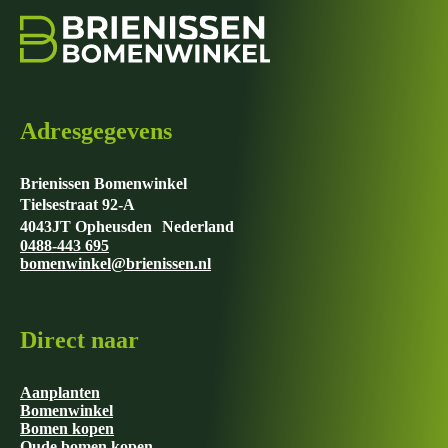
optie
kan
gekozen
worden
op
de
productpagina
Adresgegevens
Brienissen Bomenwinkel
Tielsestraat 92-A
4043JT Opheusden Nederland
0488-443 695
bomenwinkel@brienissen.nl
Direct naar
Aanplanten
Bomenwinkel
Bomen kopen
Oude bomen kopen