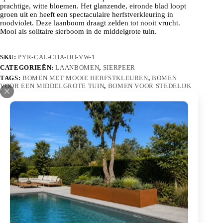
prachtige, witte bloemen. Het glanzende, eironde blad loopt
groen uit en heeft een spectaculaire herfstverkleuring in
roodviolet. Deze laanboom draagt zelden tot nooit vrucht.
Mooi als solitaire sierboom in de middelgrote tuin.
SKU:
PYR-CAL-CHA-HO-VW-1
CATEGORIEËN:
LAANBOMEN
,
SIERPEER
TAGS:
BOMEN MET MOOIE HERFSTKLEUREN
,
BOMEN
VOOR EEN MIDDELGROTE TUIN
,
BOMEN VOOR STEDELIJK
KLIMAAT
Leeftijd Fase
:
Jonge boom
Jonge boom
Stamomtrek
14-16cm
16-18cm
18-20cm
20-25cm
Sierpeer