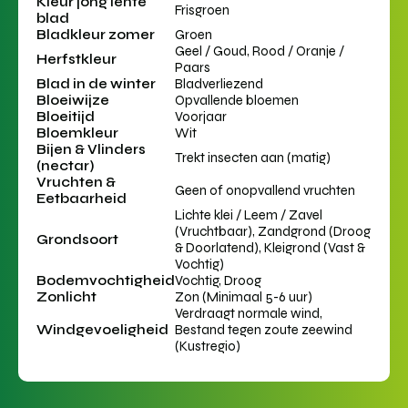
Kleur jong lente
Frisgroen
blad
Bladkleur zomer
Groen
Geel / Goud, Rood / Oranje /
Herfstkleur
Paars
Blad in de winter
Bladverliezend
Bloeiwijze
Opvallende bloemen
Bloeitijd
Voorjaar
Bloemkleur
Wit
Bijen & Vlinders
Trekt insecten aan (matig)
(nectar)
Vruchten &
Geen of onopvallend vruchten
Eetbaarheid
Lichte klei / Leem / Zavel
(Vruchtbaar), Zandgrond (Droog
Grondsoort
& Doorlatend), Kleigrond (Vast &
Vochtig)
Bodemvochtigheid
Vochtig, Droog
Zonlicht
Zon (Minimaal 5-6 uur)
Verdraagt normale wind,
Windgevoeligheid
Bestand tegen zoute zeewind
(Kustregio)