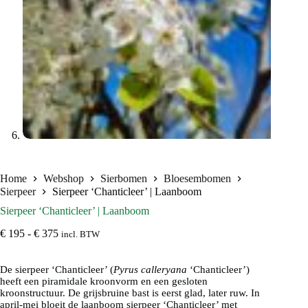
Home
Webshop
Sierbomen
Bloesembomen
Sierpeer
Sierpeer ‘Chanticleer’ | Laanboom
Sierpeer ‘Chanticleer’ | Laanboom
Prijsklasse:
€
195
-
€
375
incl. BTW
€ 195
tot
De sierpeer ‘Chanticleer’ (
€ 375
Pyrus calleryana
‘Chanticleer’)
heeft een piramidale kroonvorm en een gesloten
kroonstructuur. De grijsbruine bast is eerst glad, later ruw. In
april-mei bloeit de laanboom sierpeer ‘Chanticleer’ met