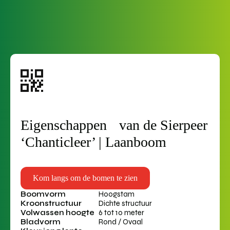
verder helpen
* Direct een vraag? Bel 0488-443695
Eigenschappen van de Sierpeer
‘Chanticleer’ | Laanboom
Kom langs om de bomen te zien
Boomvorm
Hoogstam
Kroonstructuur
Dichte structuur
Volwassen hoogte
6 tot 10 meter
Bladvorm
Rond / Ovaal