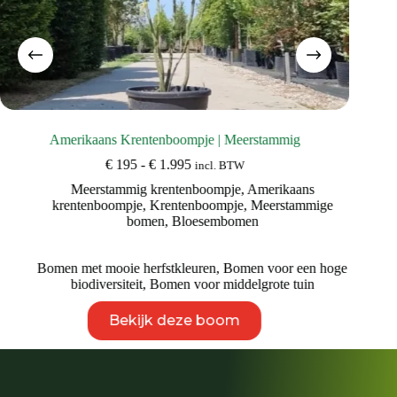
Amerikaans Krentenboompje | Meerstammig
Prijsklasse:
€
195
-
€
1.995
incl. BTW
€ 195
Meerstammig krentenboompje
,
Amerikaans
tot
krentenboompje
,
Krentenboompje
,
Meerstammige
€ 1.995
bomen
,
Bloesembomen
Bomen met mooie herfstkleuren
,
Bomen voor een hoge
biodiversiteit
,
Bomen voor middelgrote tuin
Dit
Bekijk deze boom
product
heeft
meerdere
variaties.
Deze