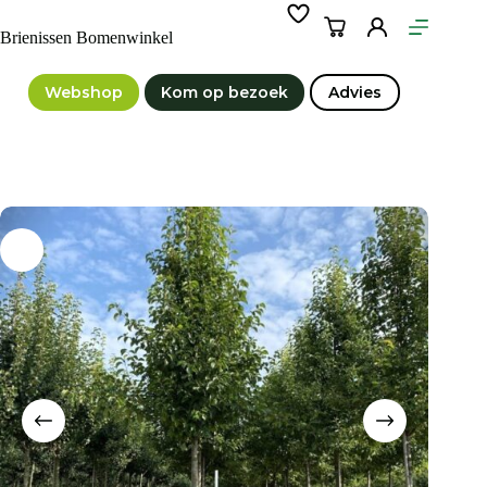
Ga
naar
Winkelwagen
Brienissen Bomenwinkel
de
inhoud
Webshop
Kom op bezoek
Advies