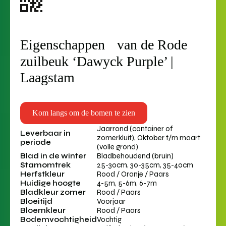
Eigenschappen van de Rode
zuilbeuk ‘Dawyck Purple’ |
Laagstam
Kom langs om de bomen te zien
Jaarrond (container of
Leverbaar in
zomerkluit), Oktober t/m maart
periode
(volle grond)
Blad in de winter
Bladbehoudend (bruin)
Stamomtrek
25-30cm, 30-35cm, 35-40cm
Herfstkleur
Rood / Oranje / Paars
Huidige hoogte
4-5m, 5-6m, 6-7m
Bladkleur zomer
Rood / Paars
Bloeitijd
Voorjaar
Bloemkleur
Rood / Paars
Bodemvochtigheid
Vochtig