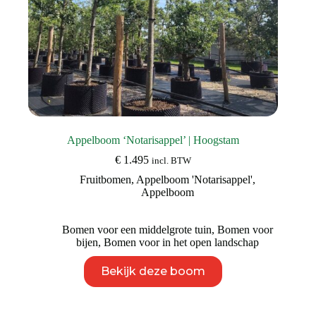
Appelboom ‘Notarisappel’ | Hoogstam
€
1.495
incl. BTW
Fruitbomen
,
Appelboom 'Notarisappel'
,
Appelboom
Bomen voor een middelgrote tuin
,
Bomen voor
bijen
,
Bomen voor in het open landschap
Dit
Bekijk deze boom
product
heeft
meerdere
variaties.