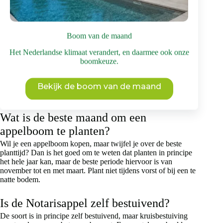
Brienissen kunt kopen.
Wat is de smaak van de appelboom
Boom van de maand
‘Notarisappel’?
Het Nederlandse klimaat verandert, en daarmee ook onze
Deze oude, Nederlandse appelsoort uit 1890 is gekweekt door
boomkeuze.
notaris Johannes van den Ham. De appels worden gezien als
sappig, zachtzuur en aromatisch. Ze zijn ideaal om direct te
eten, je kunt ze niet zo lang bewaren. Wil je deze boom
Bekijk de boom van de maand
kopen, houd daar dan rekening mee.
Wat is de beste maand om een
appelboom te planten?
Wil je een appelboom kopen, maar twijfel je over de beste
planttijd? Dan is het goed om te weten dat planten in principe
het hele jaar kan, maar de beste periode hiervoor is van
november tot en met maart. Plant niet tijdens vorst of bij een te
natte bodem.
Is de Notarisappel zelf bestuivend?
De soort is in principe zelf bestuivend, maar kruisbestuiving