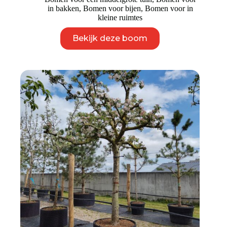
in bakken
,
Bomen voor bijen
,
Bomen voor in
kleine ruimtes
Dit
Bekijk deze boom
product
heeft
meerdere
variaties.
Deze
optie
kan
gekozen
worden
op
de
productpagina