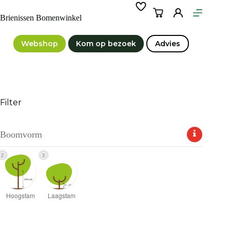
Ga
naar
Winkelwagen
Brienissen Bomenwinkel
de
inhoud
Webshop
Kom op bezoek
Advies
Filter
Boomvorm
2
3