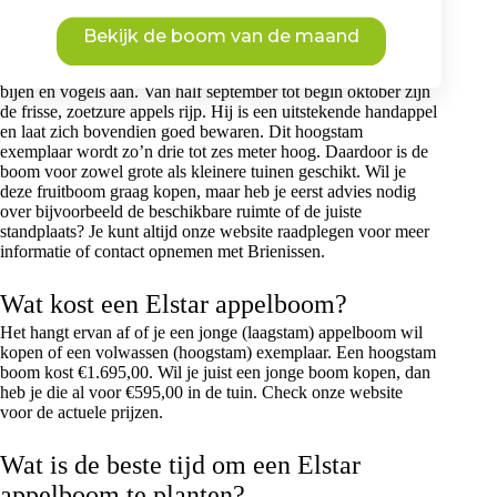
gespecialiseerd in volwassen bomen kweken. Je kunt er een
grote appelboom kopen (en eventueel ook gelijk aan laten
Bekijk de boom van de maand
planten), maar ook een jonge boom. Een Elstar bloeit in april-
mei met prachtige lichtroze appelbloesem en trekt vlinders,
bijen en vogels aan. Van half september tot begin oktober zijn
de frisse, zoetzure appels rijp. Hij is een uitstekende handappel
en laat zich bovendien goed bewaren. Dit hoogstam
exemplaar wordt zo’n drie tot zes meter hoog. Daardoor is de
boom voor zowel grote als kleinere tuinen geschikt. Wil je
deze fruitboom graag kopen, maar heb je eerst advies nodig
over bijvoorbeeld de beschikbare ruimte of de juiste
standplaats? Je kunt altijd onze website raadplegen voor meer
informatie of contact opnemen met Brienissen.
Wat kost een Elstar appelboom?
Het hangt ervan af of je een jonge (laagstam) appelboom wil
kopen of een volwassen (hoogstam) exemplaar. Een hoogstam
boom kost €1.695,00. Wil je juist een jonge boom kopen, dan
heb je die al voor €595,00 in de tuin. Check onze website
voor de actuele prijzen.
Wat is de beste tijd om een Elstar
appelboom te planten?