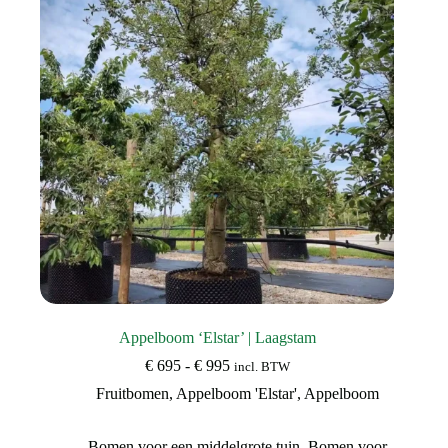
Appelboom ‘Elstar’ | Laagstam
Prijsklasse:
€
695
-
€
995
incl. BTW
€ 695
Fruitbomen
,
Appelboom 'Elstar'
,
Appelboom
tot
€ 995
Bomen voor een middelgrote tuin
,
Bomen voor