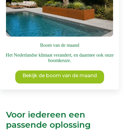
Bomen voor een hoge biodiversiteit
,
Bomen voor
middelgrote tuin
,
Bomen voor een ruime
standplaats
Dit
Bekijk deze boom
product
heeft
meerdere
Boom van de maand
variaties.
Deze
Het Nederlandse klimaat verandert, en daarmee ook onze
optie
boomkeuze.
kan
gekozen
worden
Bekijk de boom van de maand
op
de
productpagina
Voor iedereen een
passende oplossing