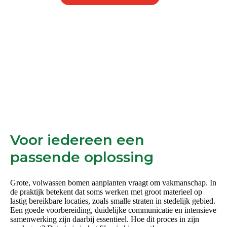
heeft
meerdere
variaties.
Deze
optie
kan
gekozen
worden
op
de
productpagina
Voor iedereen een
passende oplossing
Grote, volwassen bomen aanplanten vraagt om vakmanschap. In
de praktijk betekent dat soms werken met groot materieel op
lastig bereikbare locaties, zoals smalle straten in stedelijk gebied.
Een goede voorbereiding, duidelijke communicatie en intensieve
samenwerking zijn daarbij essentieel. Hoe dit proces in zijn