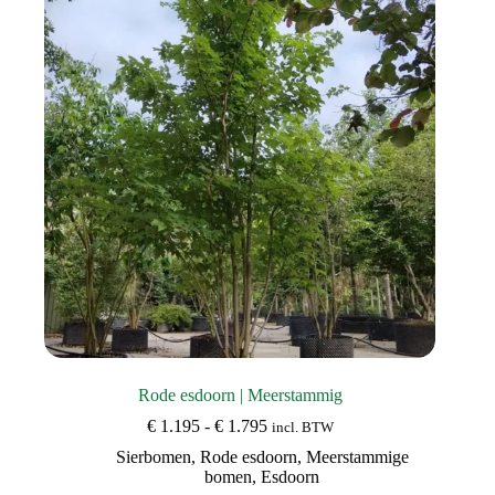
Rode esdoorn | Meerstammig
Prijsklasse:
€
1.195
-
€
1.795
incl. BTW
€ 1.195
Sierbomen
,
Rode esdoorn
,
Meerstammige
tot
bomen
,
Esdoorn
€ 1.795