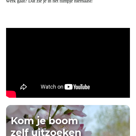
werk gaat? Dat zie je in het filmpje hiernaast!
Kom je boom
zelf uitzoeken