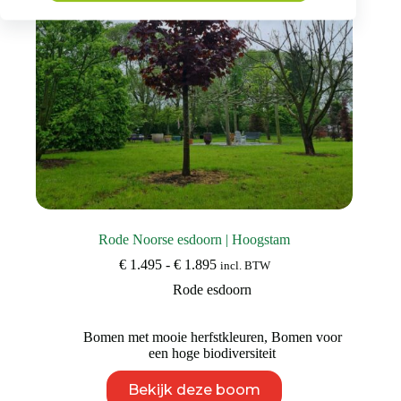
de
productpagina
Rode Noorse esdoorn | Hoogstam
Prijsklasse:
€
1.495
-
€
1.895
incl. BTW
€ 1.495
Rode esdoorn
tot
€ 1.895
Bomen met mooie herfstkleuren
,
Bomen voor
een hoge biodiversiteit
Dit
Bekijk deze boom
product