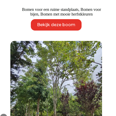
Bomen voor een ruime standplaats
,
Bomen voor
bijen
,
Bomen met mooie herfstkleuren
Dit
Bekijk deze boom
product
heeft
meerdere
variaties.
Deze
optie
kan
gekozen
worden
op
de
productpagina