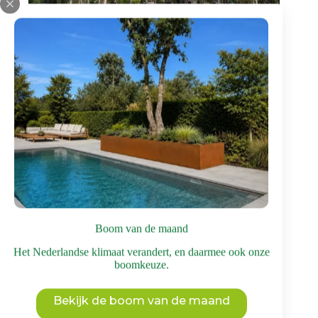
Rode esdoorn | Halfstam
€
1.995
incl. BTW
Sierbomen
,
Rode esdoorn
Bomen voor een middelgrote tuin
,
Bomen met
mooie herfstkleuren
Dit
Bekijk deze boom
product
heeft
meerdere
Boom van de maand
variaties.
Deze
Het Nederlandse klimaat verandert, en daarmee ook onze
optie
boomkeuze.
kan
gekozen
worden
Bekijk de boom van de maand
op