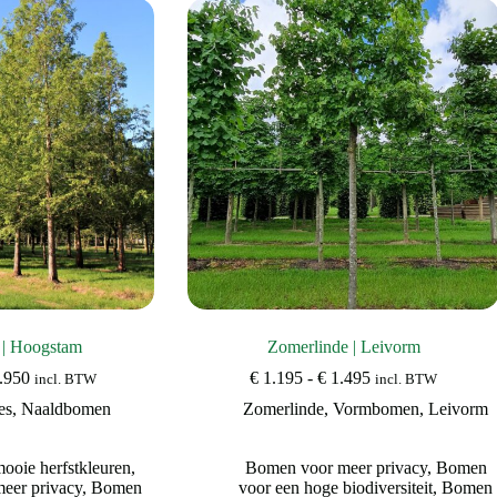
 | Hoogstam
Zomerlinde | Leivorm
Prijsklasse:
Prijsklasse:
.950
€
1.195
-
€
1.495
incl. BTW
incl. BTW
€ 1.995
€ 1.195
es
,
Naaldbomen
Zomerlinde
,
Vormbomen
,
Leivorm
tot
tot
€ 19.950
€ 1.495
oie herfstkleuren
,
Bomen voor meer privacy
,
Bomen
eer privacy
,
Bomen
voor een hoge biodiversiteit
,
Bomen