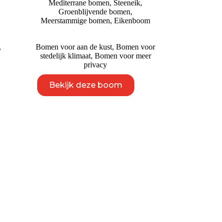
Mediterrane bomen
,
Steeneik
,
tot
Groenblijvende bomen
,
€ 3.250
Meerstammige bomen
,
Eikenboom
,
Bomen voor aan de kust
,
Bomen voor
stedelijk klimaat
,
Bomen voor meer
privacy
Dit
Bekijk deze boom
product
heeft
meerdere
variaties.
Deze
optie
kan
gekozen
worden
op
de
productpagina