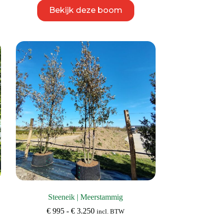
Dit
Bekijk deze boom
product
heeft
meerdere
variaties.
Deze
optie
kan
gekozen
worden
op
de
productpagina
Steeneik | Meerstammig
Prijsklasse:
€
995
-
€
3.250
incl. BTW
€ 995