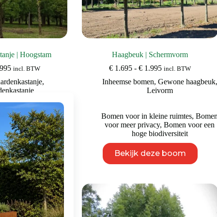
tanje | Hoogstam
Haagbeuk | Schermvorm
Prijsklasse:
Prijsklasse:
995
€
1.695
-
€
1.995
incl. BTW
incl. BTW
€ 2.295
€ 1.695
ardenkastanje
,
Inheemse bomen
,
Gewone haagbeuk
tot
tot
denkastanje
Leivorm
€ 2.995
€ 1.995
bijen
,
Bomen voor
Bomen voor in kleine ruimtes
,
Bome
lgrote tuin
voor meer privacy
,
Bomen voor een
hoge biodiversiteit
Dit
Dit
eze boom
Bekijk deze boom
product
product
heeft
heeft
meerdere
meerdere
variaties.
variaties.
Deze
Deze
optie
optie
kan
kan
gekozen
gekozen