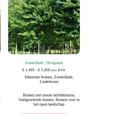
worden
op
de
productpagina
Zomerlinde | Hoogstam
Prijsklasse:
€
1.495
-
€
5.450
incl. BTW
€ 1.495
Inheemse bomen
,
Zomerlinde
,
tot
Lindeboom
€ 5.450
Bomen met mooie herfstkleuren
,
r
Snelgroeiende bomen
,
Bomen voor in
het open landschap