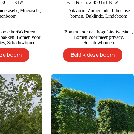
Prijsklasse:
Prijsklasse:
450
€
1.895
-
€
2.450
incl. BTW
incl. BTW
€ 995
€ 1.895
oeraseik
,
Moeraseik
,
Dakvorm
,
Zomerlinde
,
Inheemse
tot
tot
kenboom
bomen
,
Daklinde
,
Lindeboom
€ 3.450
€ 2.450
oie herfstkleuren
,
Bomen voor een hoge biodiversiteit
,
 bakken
,
Bomen voor
Bomen voor meer privacy
,
tes
,
Schaduwbomen
Schaduwbomen
Dit
Dit
eze boom
Bekijk deze boom
product
product
heeft
heeft
meerdere
meerdere
variaties.
variaties.
Deze
Deze
optie
optie
kan
kan
gekozen
gekozen
worden
worden
op
op
de
de
productpagina
productpagina