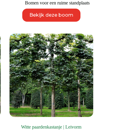
Bomen voor een ruime standplaats
Dit
Bekijk deze boom
product
heeft
meerdere
variaties.
Deze
optie
kan
gekozen
worden
op
de
productpagina
Witte paardenkastanje | Leivorm