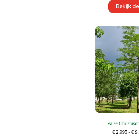
Bekijk d
Valse Christusd
€
2.995
-
€
9.