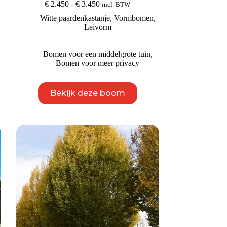
Prijsklasse:
€
2.450
-
€
3.450
incl. BTW
€ 2.450
Witte paardenkastanje
,
Vormbomen
,
tot
Leivorm
€ 3.450
Bomen voor een middelgrote tuin
,
Bomen voor meer privacy
Dit
Bekijk deze boom
product
heeft
meerdere
variaties.
Deze
optie
kan
gekozen
worden
op
de
productpagina