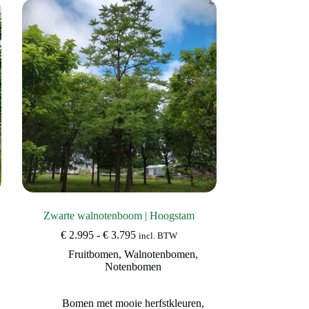
Zwarte walnotenboom | Hoogstam
Prijsklasse:
€
2.995
-
€
3.795
incl. BTW
€ 2.995
Fruitbomen
,
Walnotenbomen
,
tot
Notenbomen
€ 3.795
Bomen met mooie herfstkleuren
,