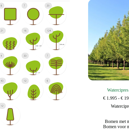
8
7
20
21
16
124
4
33
7
43
12
6
Watercipres
€
1.995
-
€
19
Watercipr
12
Bomen met mo
Bomen voor m