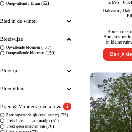
€
995
-
€
3.
(62)
Onopvallend / Bruin
Dakvorm
,
Dakm
Ei
Blad in de winter
Bomen met mo
Bomen voor in
Bloeiwijze
in kleine ruim
(137)
Opvallende bloemen
(159)
Onopvallende bloemen
Bekijk d
Bloeitijd
Bloemkleur
Bijen & Vlinders (nectar)
(95)
Zeer bijvriendelijk (veel nectar)
(51)
Trekt insecten aan (matig)
(76)
Trekt geen insecten aan