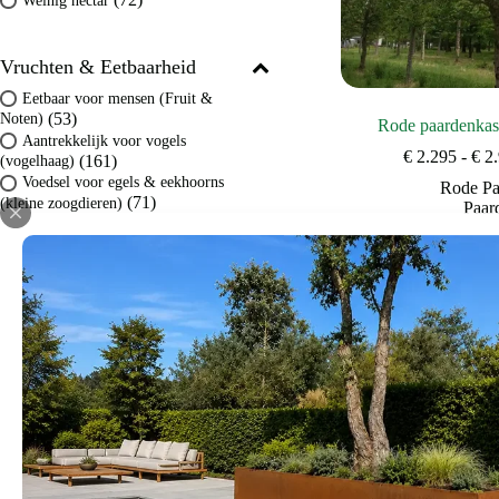
(72)
Weinig nectar
Vruchten & Eetbaarheid
Eetbaar voor mensen (Fruit &
(53)
Noten)
Rode paardenkas
Aantrekkelijk voor vogels
€
2.295
-
€
2.
(161)
(vogelhaag)
Voedsel voor egels & eekhoorns
Rode Pa
(71)
(kleine zoogdieren)
Paar
(27)
Siervruchten
(43)
Geen of onopvallend vruchten
Bomen voor 
midde
Grondsoort
Lichte klei / Leem / Zavel
Bekijk d
(306)
(Vruchtbaar)
Zandgrond (Droog &
(284)
Doorlatend)
(237)
Kleigrond (Vast & Vochtig)
(113)
Veengrond / Zure grond