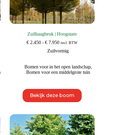
Zuilhaagbeuk | Hoogstam
Prijsklasse:
€
2.450
-
€
7.950
incl. BTW
€ 2.450
,
Zuilvormig
tot
€ 7.950
Bomen voor in het open landschap
,
n
Bomen voor een middelgrote tuin
Dit
Bekijk deze boom
product
heeft
meerdere
variaties.
Deze
optie
kan
gekozen