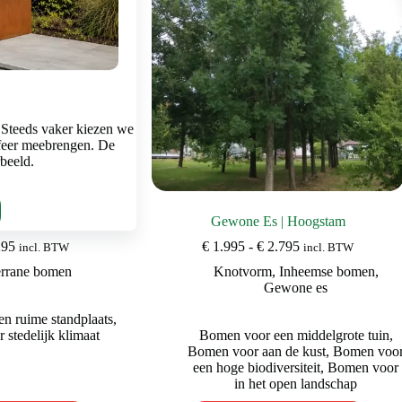
worden
worden
op
op
de
de
productpagina
productpagina
 Steeds vaker kiezen we
feer meebrengen. De
rbeeld.
 Hoogstam
Gewone Es | Hoogstam
Prijsklasse:
Prijsklasse:
295
€
1.995
-
€
2.795
incl. BTW
incl. BTW
€ 595
€ 1.995
errane bomen
Knotvorm
,
Inheemse bomen
,
tot
tot
Gewone es
€ 2.295
€ 2.795
n ruime standplaats
,
stedelijk klimaat
Bomen voor een middelgrote tuin
,
Bomen voor aan de kust
,
Bomen voo
een hoge biodiversiteit
,
Bomen voor
in het open landschap