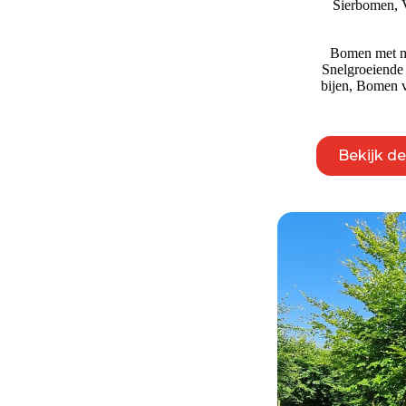
Sierbomen
,
Bomen met mo
Snelgroeiend
bijen
,
Bomen v
Bekijk d