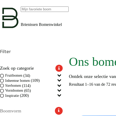
Ga
naar
de
Geen
inhoud
resultaten
Brienissen Bomenwinkel
Filter
Ons bom
Zoek op categorie
(34)
Fruitbomen
Ontdek onze selectie va
(109)
Inheemse bomen
Resultaat 1–16 van de 72 re
(114)
Sierbomen
(65)
Vormbomen
(200)
Inspiratie
Boomvorm