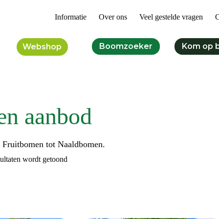
Informatie
Over ons
Veel gestelde vragen
C
Boomzoeker
Kom op 
Webshop
en aanbod
n Fruitbomen tot Naaldbomen.
sultaten wordt getoond