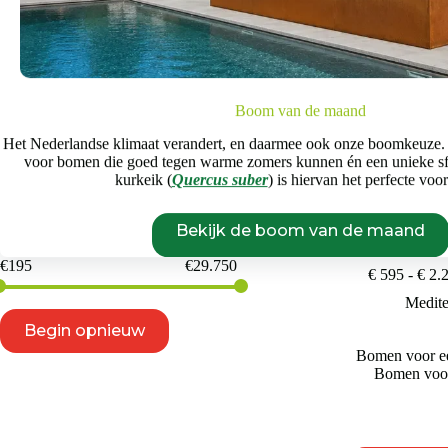
Zonlicht
Windgevoeligheid
Boom van de maand
Huidige grootte
Het Nederlandse klimaat verandert, en daarmee ook onze boomkeuze.
voor bomen die goed tegen warme zomers kunnen én een unieke s
1,5-2m
18-20m
kurkeik (
Quercus suber
) is hiervan het perfecte voo
Bekijk de boom van de maand
Prijs
Hopbeuk |
€
195
€
29.750
€
595
-
€
2.
Medit
Begin opnieuw
Bomen voor ee
Bomen voor 